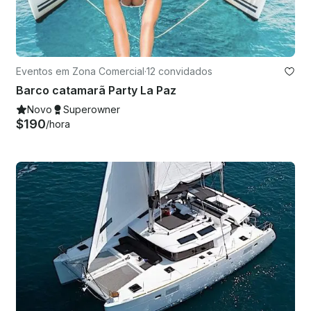
Eventos em Zona Comercial
·
12 convidados
Barco catamarã Party La Paz
Novo
Superowner
$190
/hora