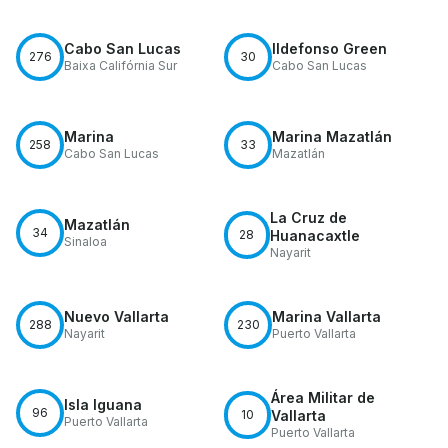
Cabo San Lucas
Ildefonso Green
276
30
Baixa Califórnia Sur
Cabo San Lucas
Marina
Marina Mazatlán
258
33
Cabo San Lucas
Mazatlán
La Cruz de
Mazatlán
34
28
Huanacaxtle
Sinaloa
Nayarit
Nuevo Vallarta
Marina Vallarta
288
230
Nayarit
Puerto Vallarta
Área Militar de
Isla Iguana
96
10
Vallarta
Puerto Vallarta
Puerto Vallarta