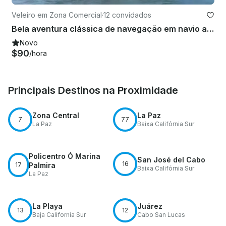
Veleiro em Zona Comercial
·
12 convidados
Bela aventura clássica de navegação em navio asiático
Novo
$90
/hora
Principais Destinos na Proximidade
Zona Central
La Paz
7
77
La Paz
Baixa Califórnia Sur
Policentro Ó Marina
San José del Cabo
16
17
Palmira
Baixa Califórnia Sur
La Paz
La Playa
Juárez
13
12
Baja California Sur
Cabo San Lucas