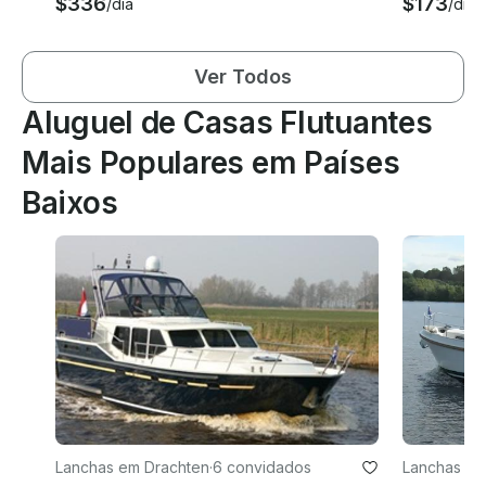
$336
$173
/dia
/dia
Ver Todos
Aluguel de Casas Flutuantes
Mais Populares em Países
Baixos
Lanchas em Drachten
·
6 convidados
Lanchas e