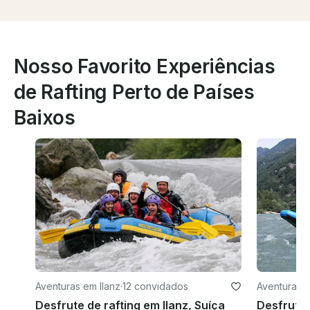
Nosso Favorito Experiências
de Rafting Perto de Países
Baixos
Aventuras em Ilanz
·
12 convidados
Aventuras 
Desfrute de rafting em Ilanz, Suíça