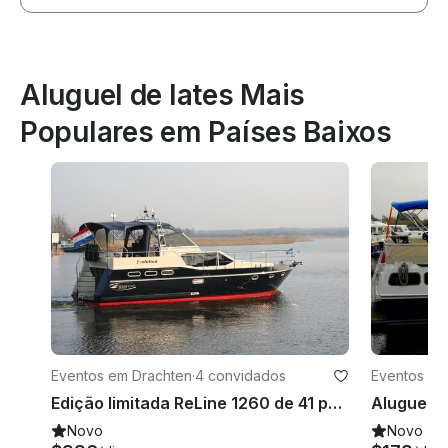
Aluguel de Iates Mais
Populares em Países Baixos
Eventos em Drachten
·
4 convidados
Eventos em 
Edição limitada ReLine 1260 de 41 polegadas Aluguel de iates a motor em Drachten - Friesland, Holanda
Novo
Novo