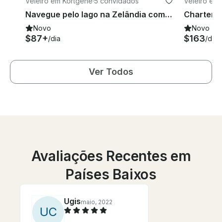
Veleiro em Kortgene
·
5 convidados
Veleiro em
Navegue pelo lago na Zelândia com este veleiro Randmeer de 22 pés
Novo
Novo
$87+
$163
/dia
/dia
Ver Todos
Avaliações Recentes em
Países Baixos
Ugis
maio, 2022
U
C