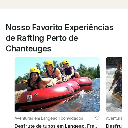
Nosso Favorito Experiências
de Rafting Perto de
Chanteuges
Aventuras em Langeac
·
1 convidados
Aventuras 
-sur-Duran
Desfrute de tubos em Langeac, França