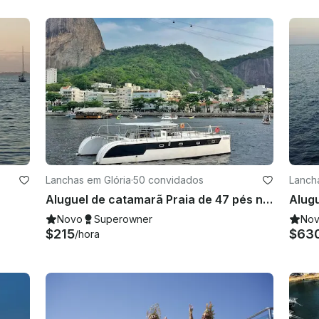
Lanchas em Glória
·
50 convidados
Lanch
Aluguel de catamarã Praia de 47 pés no Rio de Janeiro, Brasil com concierge
Novo
Superowner
No
$215
$63
/hora