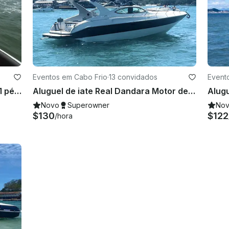
Eventos em Cabo Frio
·
13 convidados
Event
Aluguel de iates a motor reais de 21 pés em Arraial do Cabo, Rio de Janeiro, Brasil
Aluguel de iate Real Dandara Motor de 34 pés em Arraial do Cabo, Rio de Janeiro, Brasil
Novo
Superowner
No
$130
$122
/hora