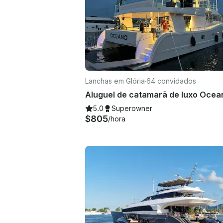
Lanchas em Glória
·
64 convidados
5.0
Superowner
$805
/hora