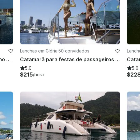
Lanchas em Glória
·
50 convidados
Lanch
Aluguel de catamarã de luxo Oceano de 60 pés no Rio de Janeiro, Brasil com concierge
Catamarã para festas de passageiros de 50 pés no Rio de Janeiro
5.0
5.0
$215
$22
/hora