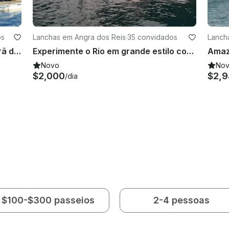
os
Lanchas em Angra dos Reis
·
35 convidados
Lanch
Navegue a bordo do maior catamarã do Brasil, com 120 pés
Experimente o Rio em grande estilo com um cruzeiro de catamarã de 46 pés para 38 pessoas!
Novo
No
$2,000
$2,
/dia
$100-$300 passeios
2-4 pessoas