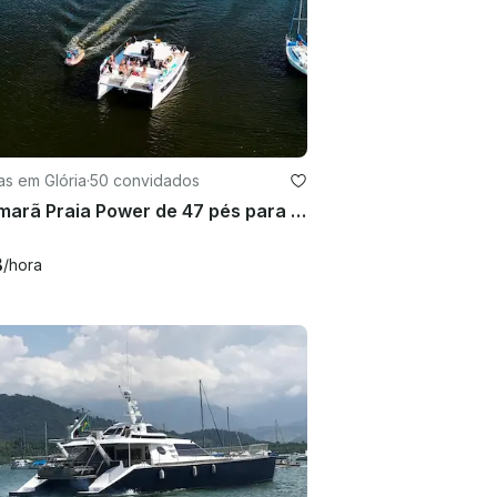
as em Glória
·
50 convidados
Catamarã Praia Power de 47 pés para até 50 passageiros no Rio de Janeiro, Brasil
8
/hora