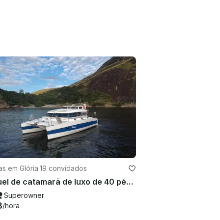
as em Glória
·
19 convidados
Aluguel de catamarã de luxo de 40 pés no Rio de Janeiro, Brasil
Superowner
3
/hora