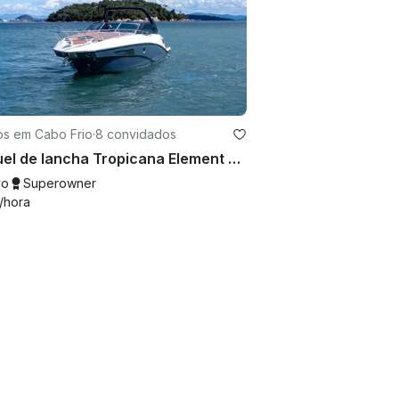
os em Cabo Frio
·
8 convidados
Aluguel de lancha Tropicana Element FS de 26 pés em Arraial do Cabo, Brasil
vo
Superowner
/hora