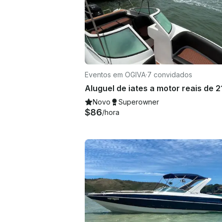
Eventos em OGIVA
·
7 convidados
Novo
Superowner
$86
/hora