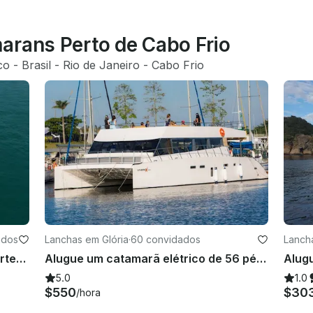
arans Perto de Cabo Frio
co
 - 
Brasil
 - 
Rio de Janeiro
 - 
Cabo Frio
ados
Lanchas em Glória
·
60 convidados
Lanch
Mar Grande Power Catamaran Charter in Armação dos Búzios, Brazil
Alugue um catamarã elétrico de 56 pés no Rio de Janeiro, Brasil
5.0
1.0
$550
$30
/hora