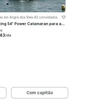
as em Angra dos Reis
·
40 convidados
Amazing 54' Power Catamaran para até 40 passageiros!
vo
943
/dia
Com capitão