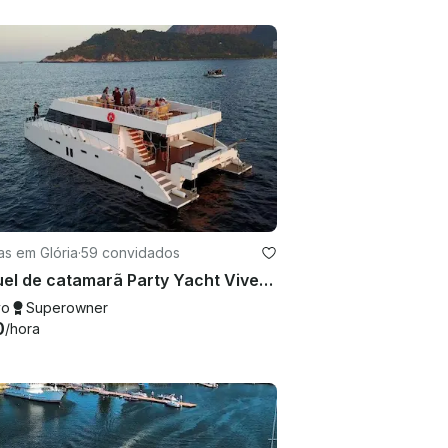
as em Glória
·
59 convidados
Aluguel de catamarã Party Yacht Vivere Xtreme de 47 pés no Rio de Janeiro, Brasil
vo
Superowner
0
/hora