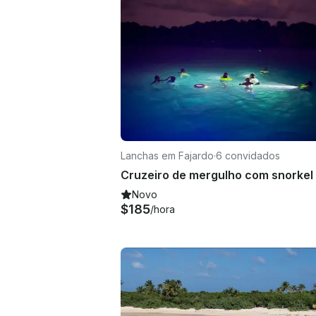
Lanchas em Fajardo
·
6 convidados
Novo
$185
/hora