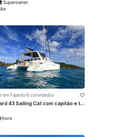
Superowner
dia
o em Fajardo
·
6 convidados
Leopard 43 Sailing Cat com capitão e tripulação certificados pela USCG em Ceiba, Porto Rico
0
/hora