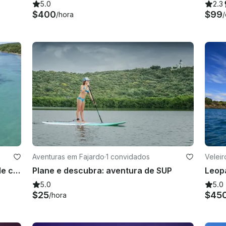
5.0
2.3
$400
$99
/hora
/
Aventuras em Fajardo
·
1 convidados
Veleir
Ocean Paddle Adventure: aluguel de caiaque
Plane e descubra: aventura de SUP
5.0
5.0
$25
$45
/hora