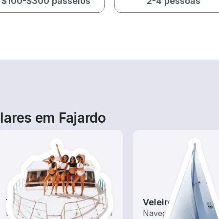
$100-$300 passeios
2-4 pessoas
lares em Fajardo
Tours
Veleiros
Explore as águas locais com
Navegue com estes