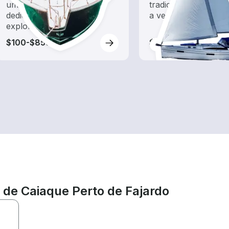
um aluguel de barco
tradicionais barcos
dedicado a passeios e
a vento
exploração
$100-$855
$225-$2,510
l de Caiaque Perto de Fajardo