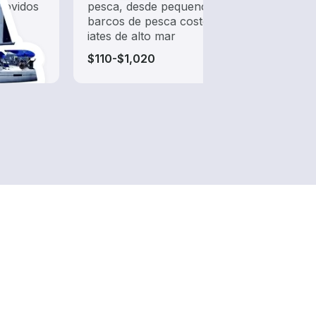
 movidos
pesca, desde pequenos
água 
barcos de pesca costeira até
mergu
iates de alto mar
$110-$1,020
$105-