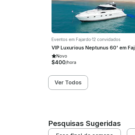
Eventos em Fajardo
·
12 convidados
Novo
$400
/hora
Ver Todos
Pesquisas Sugeridas