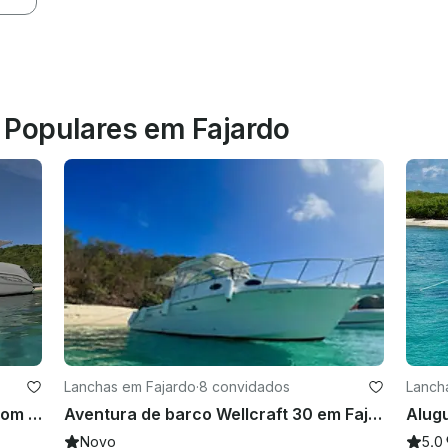
s Populares em Fajardo
Lanchas em Fajardo
·
8 convidados
Lanch
Iate Sundancer Searay de 46 pés com capitão e tripulação na área de Fajardo
Aventura de barco Wellcraft 30 em Fajardo, Porto Rico
Novo
5.0