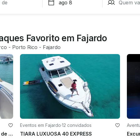
aques Favorito em Fajardo
rco
 - 
Porto Rico
 - 
Fajardo
Eventos em Fajardo
·
12 convidados
Avent
Console central Mako 23: passeios de barco privados e mergulho com snorkel em Fajardo
TIARA LUXUOSA 40 EXPRESS