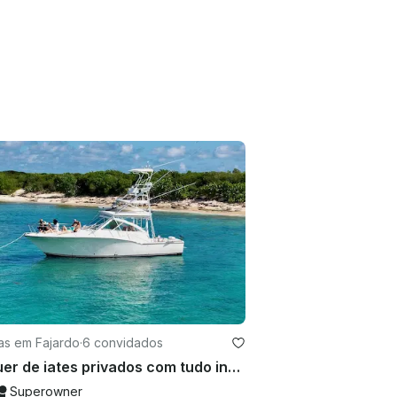
as em Fajardo
·
6 convidados
Aluguer de iates privados com tudo incluído | Icacos, Palomino, Culebra ou Vieques
Superowner