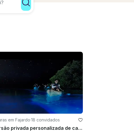
uras em Fajardo
·
18 convidados
Excursão privada personalizada de caiaque de bioluminescência em Fajardo