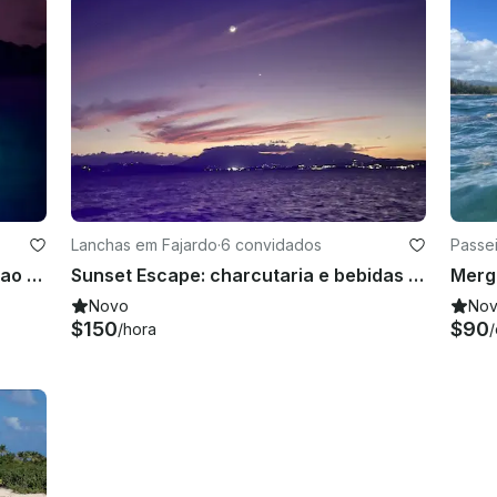
Lanchas em Fajardo
·
6 convidados
Passe
Cruzeiro de mergulho com snorkel ao entardecer com bebidas e petiscos gourmet
Sunset Escape: charcutaria e bebidas na água
Novo
No
$150
$90
/hora
/