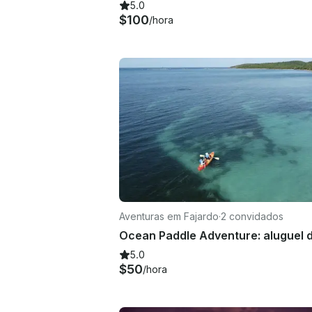
5.0
$100
/hora
Aventuras em Fajardo
·
2 convidados
5.0
$50
/hora