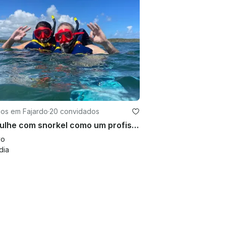
ios em Fajardo
·
20 convidados
Mergulhe com snorkel como um profissional: aluguel de equipamentos
vo
dia