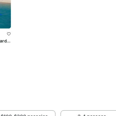
VIP Luxurious Neptunus 60' em Fajardo, Porto Rico