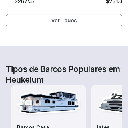
$267
$231
/dia
/dia
Ver Todos
Tipos de Barcos Populares em
Heukelum
Barcos Casa
Iates