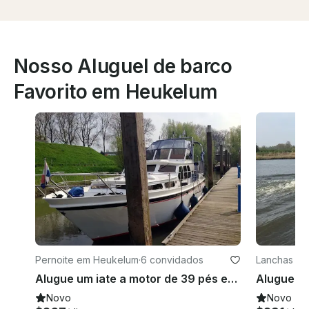
Nosso Aluguel de barco
Favorito em Heukelum
Pernoite em Heukelum
·
6 convidados
Lanchas e
Alugue um iate a motor de 39 pés em Heukelum
Novo
Novo