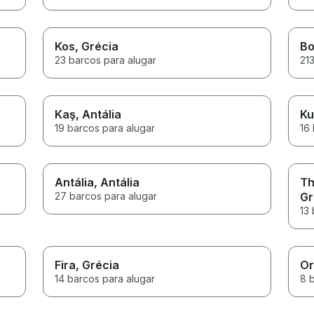
Kos
, Grécia
B
23 barcos para alugar
21
Kaş
, Antália
Ku
19 barcos para alugar
16
Antália
, Antália
Th
27 barcos para alugar
Gr
13 
Fira
, Grécia
Or
14 barcos para alugar
8 