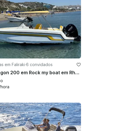
s em Faliraki
·
6 convidados
Protagon 200 em Rock my boat em Rhodes
vo
/hora