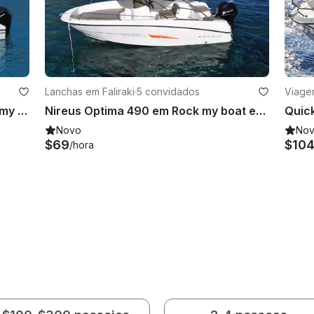
Lanchas em Faliraki
·
5 convidados
Viagem
Quicksilver 755 abre ativo no rock my boat em Rhodes
Nireus Optima 490 em Rock my boat em Rhodes
Novo
No
$69
$10
/hora