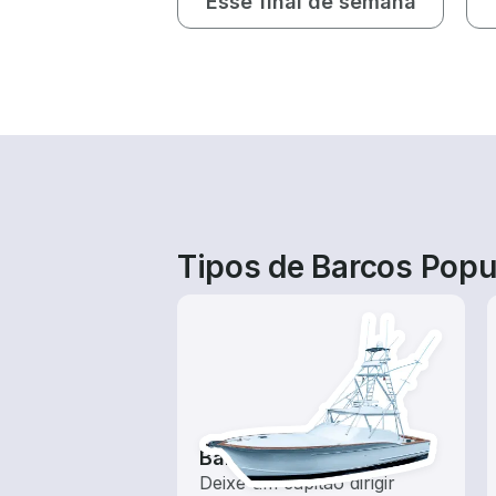
Esse final de semana
Tipos de Barcos Popul
Barcos de pesca
Deixe um capitão dirigir