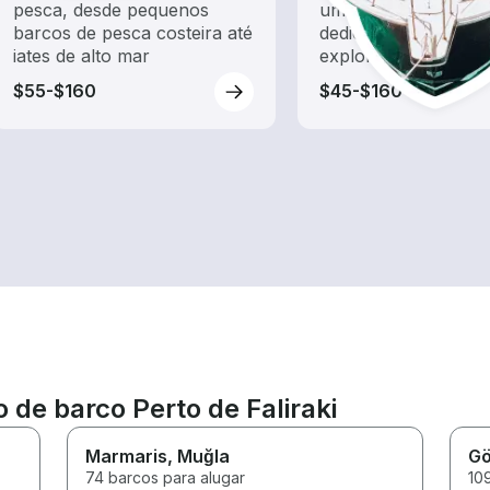
pesca, desde pequenos
um aluguel de barc
barcos de pesca costeira até
dedicado a passeios
iates de alto mar
exploração
$55-$160
$45-$160
 de barco Perto de Faliraki
Marmaris
, Muğla
G
74 barcos para alugar
10