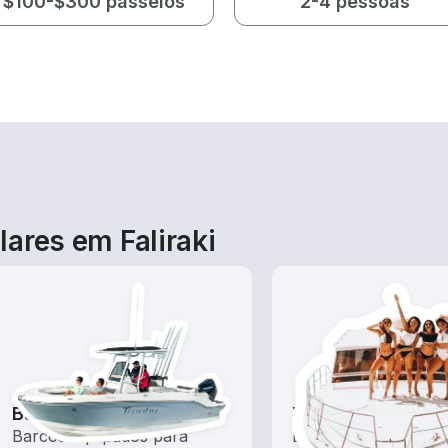
$100-$300 passeios
2-4 pessoas
ares em Faliraki
Barcos de pesca
Tours
Barcos equipados para
Explore as águas lo