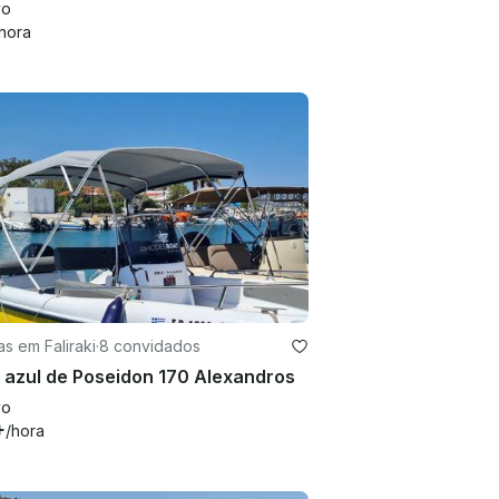
vo
hora
s em Faliraki
·
8 convidados
 azul de Poseidon 170 Alexandros
vo
+
/hora