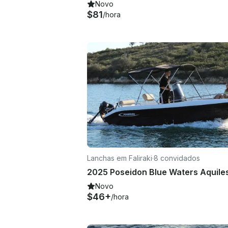
Novo
$81
/hora
Lanchas em Faliraki
·
8 convidados
2025 Poseidon Blue Waters Aquile
Novo
$46+
/hora