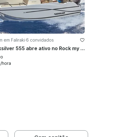
 em Faliraki
·
6 convidados
Quicksilver 555 abre ativo no Rock my boat em Rhodes
vo
4
/hora