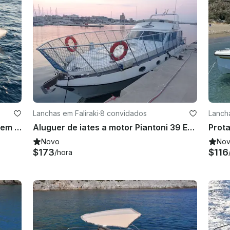
Lanchas em Faliraki
·
8 convidados
Lancha
Sea Ray 250 SDX em Rock my boat em Rodes
Aluguer de iates a motor Piantoni 39 Evolution em Faliraki, Grécia
Novo
No
$173
$116
/hora