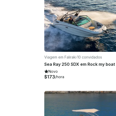
Viagem em Faliraki
·
10 convidados
Novo
$173
/hora