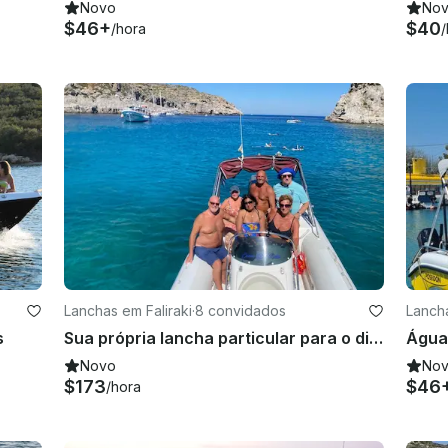
Novo
No
$46+
$40
/hora
/
Lanchas em Faliraki
·
8 convidados
Lancha
s
Sua própria lancha particular para o dia | Olympic RIB de 26 pés para até 6 pessoas
Água
Novo
No
$173
$46
/hora