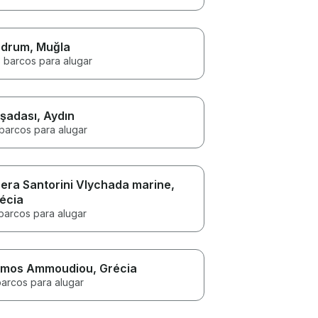
odrum
, Muğla
3 barcos para alugar
şadası
, Aydın
 barcos para alugar
era Santorini Vlychada marine
,
écia
barcos para alugar
mos Ammoudiou
, Grécia
barcos para alugar