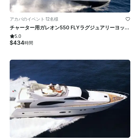
アカバのイベント
·
12名様
チャーター用ガレオン550 FLYラグジュアリーヨット（アカバ）
5.0
$434
時間