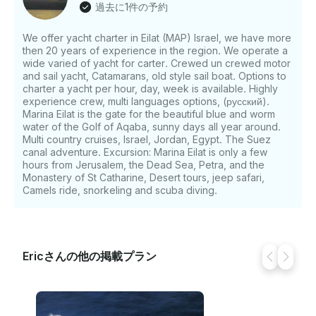
過去に1件の予約
We offer yacht charter in Eilat (MAP) Israel, we have more
then 20 years of experience in the region. We operate a
wide varied of yacht for carter. Crewed un crewed motor
and sail yacht, Catamarans, old style sail boat. Options to
charter a yacht per hour, day, week is available. Highly
experience crew, multi languages options, (русский).
Marina Eilat is the gate for the beautiful blue and worm
water of the Golf of Aqaba, sunny days all year around.
Multi country cruises, Israel, Jordan, Egypt. The Suez
canal adventure. Excursion: Marina Eilat is only a few
hours from Jerusalem, the Dead Sea, Petra, and the
Monastery of St Catharine, Desert tours, jeep safari,
Camels ride, snorkeling and scuba diving.
Ericさんの他の掲載プラン