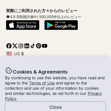
実際にご利用された方々からのレビュー
4.9
(5段階評価中)
500,000
件以上のレビュー
Cookies & Agreements
© Getmyboat 2026
利用規約
プライバシー規約
By continuing to use this website, you have read and
agree to the
Terms of Use
and agree to the
collection and use of your information by cookies
and similar technologies, as set forth in our
Privacy
08 8月 2026
$857 /時間
Policy
.
2 時間
2
人数
見積もり料金
船長付き
Close