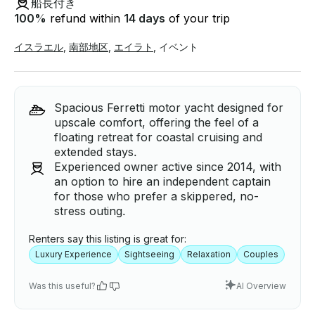
船長付き
100
%
refund within
14 days
of your trip
イスラエル
,
南部地区
,
エイラト
,
イベント
Spacious Ferretti motor yacht designed for
upscale comfort, offering the feel of a
floating retreat for coastal cruising and
extended stays.
Experienced owner active since 2014, with
an option to hire an independent captain
for those who prefer a skippered, no-
stress outing.
Renters say this listing is great for:
Luxury Experience
Sightseeing
Relaxation
Couples
Was this useful?
AI Overview