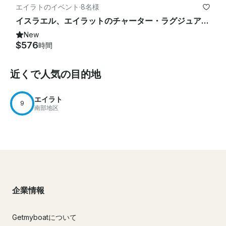
エイラトのイベント
·
8名様
イスラエル、エイラットのチャーター・ラグジュアリー・フェレティ・パワー・メガ・ヨット
New
$576
時間
近くで人気の目的地
エイラト
9
南部地区
企業情報
Getmyboatについて