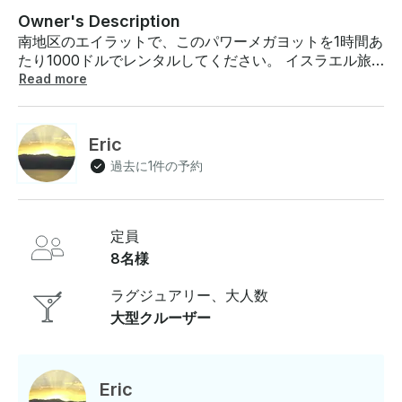
Owner's Description
南地区のエイラットで、このパワーメガヨットを1時間あ
たり1000ドルでレンタルしてください。 イスラエル旅
行中に海に出るのに最適な方法です。豪華なボートで、
Read more
国の南部を夜間または日帰りでクルージングするのに最
適です。ヨットは最大8人の乗客を収容でき、家族での
休暇に最適です。アカバ湾のプライベートボートデッキ
Eric
でリラックスして日光浴をお楽しみください 。ご不明な
過去に1件の予約
点がございましたら、お支払い前にGetMyBoatのメッセ
ージプラットフォームを通じて回答できます。「予約を
リクエスト」をクリックして、カスタムオファーのお問
い合わせを送信してください 。
定員
8名様
ラグジュアリー、大人数
大型クルーザー
Eric