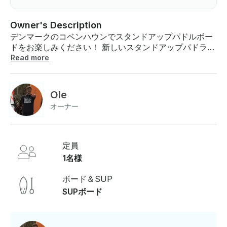
Owner's Description
デンマークのコベンハウンでスタンドアップパドルボー
ドをお楽しみください！ 新しいスタンドアップパドラー
のための2時間のSUPコース。コースは陸上での基本的
Read more
なエクササイズとテクニックの簡単な紹介から始め、次
に水上でスタンドアップパドルサーファーに行きます。
貸借対照表、パドルテクニック、フレーズに焦点を当て
Ole
ます。これらのテクニックとスキルは、水上でのさまざ
オーナー
まなエクササイズやゲームを通じて見直され、訓練され
ます 。1人あたりの料金: 初心者コース:2 時間 - 495 デ
ンマーククローネ - 学生:345 デンマーククローネ ご不
明な点がございましたら、お支払い前にGetMyBoatのメ
定員
ッセージングプラットフォームを通じて回答できます。
1名様
「予約をリクエスト」をクリックして、カスタムオファ
ーのお問い合わせを送信してください 。
ボード＆SUP
SUPボード