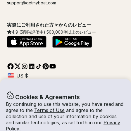
support@getmyboat.com
実際にご利用された方々からのレビュー
4.9
(5段階評価中)
500,000
件以上のレビュー
Cookies & Agreements
© Getmyboat 2026
利用規約
プライバシー規約
By continuing to use this website, you have read and
agree to the
Terms of Use
and agree to the
collection and use of your information by cookies
and similar technologies, as set forth in our
Privacy
10 8月 2026
$1,313 /時間
Policy
.
1 時間
1
人数
見積もり料金