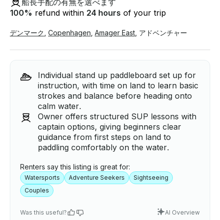
船長手配の有無を選べます
100
%
refund within
24 hours
of your trip
デンマーク
,
Copenhagen
,
Amager East
,
アドベンチャー
Individual stand up paddleboard set up for
instruction, with time on land to learn basic
strokes and balance before heading onto
calm water.
Owner offers structured SUP lessons with
captain options, giving beginners clear
guidance from first steps on land to
paddling comfortably on the water.
Renters say this listing is great for:
Watersports
Adventure Seekers
Sightseeing
Couples
Was this useful?
AI Overview