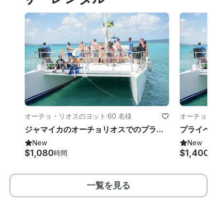
オーチョ・リオスのヨット
·
60 名様
オーチョ・
ジャマイカのオーチョリオスでのプライベートグループカタマランセイルシュノーケリングアドベンチャー
New
New
$1,080
$1,400
時間
時
一覧を見る