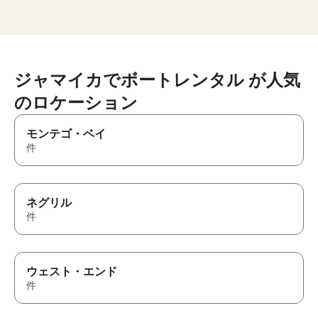
with everything you could
incredibly res
possibly need. It’s clear so
communicative 
much care has gone into every
entire process.
detail. The owner was
everything for 
incredibly helpful,
my husband’s f
understanding, and so easy to
my drink of cho
ジャマイカでボートレンタル が人気
communicate with throughout
arranging round-
のロケーション
the booking process, which
service, a phot
made everything completely
videographer, t
stress free. The crew were
experience wa
モンテゴ・ベイ
absolutely perfect,
seamless. I truly appreciated
件
professional, friendly, and
the thoughtful 
made sure every detail was
beautifully dec
taken care of. We honestly
fun of catching 
wish we could do it all over
way, and the ins
ネグリル
again and again. I couldn’t
information Va
recommend them more. If
about Jamaica a
件
you’re considering booking, do
stops we made. 
it, you won’t regret it!
Vaughn and his
feel so comfort
taken care of th
ウェスト・エンド
This experien
件
every expectati
10/10—no notes
absolutely boo