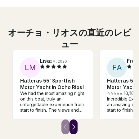
オーチョ・リオスの直近のレビ
ュー
Lisa
Fran
2月, 2026
L
M
F
A
Hatteras 55’ Sportfish
Hatteras 55’
Motor Yacht in Ocho Rios!
Motor Yacht 
We had the most amazing night
⭐️⭐️⭐️⭐️⭐️ 10/10 
on this boat, truly an
Incredible Experien
unforgettable experience from
an amazing exp
start to finish. The views and
start to finish. 
surroundings were absolutely
boat Aquarius a
surreal, making the whole
surprise for my
evening feel even more
turned out to be
magical. The boat itself is
fabulous experience
beautiful and fully equipped
the captain an