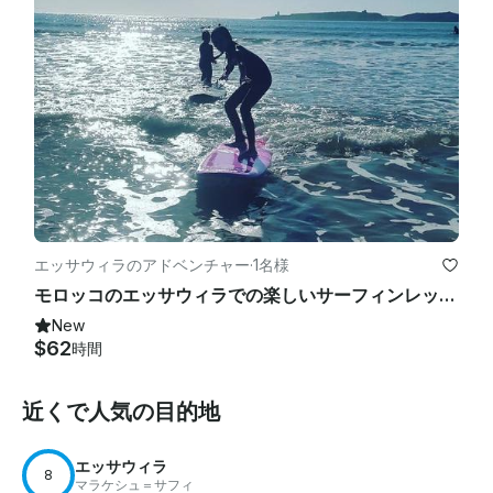
エッサウィラのアドベンチャー
·
1名様
モロッコのエッサウィラでの楽しいサーフィンレッスン
New
$62
時間
近くで人気の目的地
エッサウィラ
8
マラケシュ＝サフィ