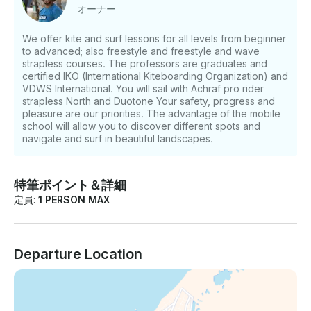
監督 期待できること: 私たちはモロッコのエッサウィラ
オーナー
にあるモバイルスクールです。初心者から上級者まで、
あらゆるレベルのコースとクリニック（コーチング）カ
We offer kite and surf lessons for all levels from beginner
イトを提供しています。IKOとVDWS Internationalの認
to advanced; also freestyle and freestyle and wave
定を受けた専門家であるインストラクターの経験と忍耐
strapless courses. The professors are graduates and
力により、穏やかで安全な条件でカイトサーフィンを学
certified IKO (International Kiteboarding Organization) and
ぶ機会を提供しています 。私たちのコースはプライベー
VDWS International. You will sail with Achraf pro rider
strapless North and Duotone Your safety, progress and
ト (インストラクター1人につき1人の学生) またはセミプ
pleasure are our priorities. The advantage of the mobile
ライベート (インストラクター1人につき2人の学生) で
school will allow you to discover different spots and
す。 私たちの経験から、近接性と個人的なサポートがあ
navigate and surf in beautiful landscapes.
れば、短期間で最適な成果が得られることがわかってい
ます。各レッスンの終わりに、講師にフィードバックを
もらいます。時間と風が許せば、1日2時間のセッション
特筆ポイント＆詳細
を2回受けることができます。授業はウォータースター
定員:
1 PERSON MAX
トからヘルメットラジオを使って行われます。コースの
雰囲気は真面目で親しみやすく、カイトとの冒険を最大
限に楽しむことができます。 リクエストがあった場合の
み、グループレッスン (学生4名/インストラクター1名、
Departure Location
学生2名にカイト1つ) を提供しています。ご不明な点が
ございましたら、お支払い前にGetMyBoatのメッセージ
ングプラットフォームを通じて回答できます。「予約を
リクエスト」をクリックして、カスタムオファーのお問