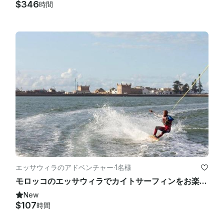
$346
時間
エッサウィラのアドベンチャー
·
1名様
モロッコのエッサウィラでカイトサーフィンをお楽しみください
New
$107
時間