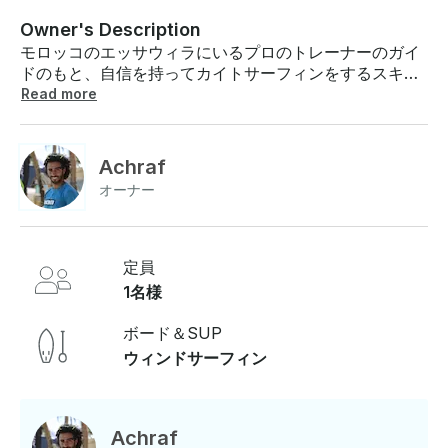
Owner's Description
モロッコのエッサウィラにいるプロのトレーナーのガイ
ドのもと、自信を持ってカイトサーフィンをするスキル
を身に付けましょう。2時間のグループコースは、1人あ
Read more
たり60ユーロという低価格です 。料金: ディスカバリ
ー・インターンシップ (2 時間) • プライベート：90ユー
ロ（1名あたり）• セミプライベート：75ユーロ（1名あ
Achraf
たり）• グループ：1名あたり60ユーロ イニシエーショ
オーナー
ンコース (6 時間) • プライベート：1名260ユーロ • セ
ミプライベート：1名あたり210ユーロ • グループ：1名
あたり170ユーロ 初心者コース (10 時間) • プライベー
ト：1名420ユーロ • セミプライベート：1名あたり360
定員
ユーロ • グループ：1名あたり280ユーロ アドバンス
1名様
ト・コーチング (2 時間) • ストラップレス：1人あたり
80ユーロ • ベーシックジャンプとフリースタイルフィギ
ボード＆SUP
ュア：1人あたり80ユーロ 用具レンタル • 半日:45ユー
ウィンドサーフィン
ロ • 1日:60ユーロ • 1週間:350ユーロ 料金には以下が含
まれます: コース • 機器のレンタル • 往復送迎 • ガイド/
インストラクター 機器レンタル • カイト • ボード • バ
ー • コンビネーション • ハーネス • 送迎 • その場での
Achraf