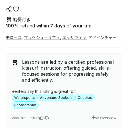
船長付き
100
%
refund within
7 days
of your trip
モロッコ
,
マラケシュ＝サフィ
,
エッサウィラ
,
アドベンチャー
Lessons are led by a certified professional
kitesurf instructor, offering guided, skills-
focused sessions for progressing safely
and efficiently.
Renters say this listing is great for:
Watersports
Adventure Seekers
Couples
Photography
Was this useful?
AI Overview