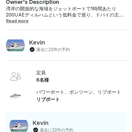
Owner's Description
湾岸の開放的な海域をジェットボートで1時間あたり
200UAEディルハムという低料金で巡り、ドバイの主要
なランドマークを高速で巡りましょう。 料金: • 1時間あ
Read more
たり200ディルハム • 3～12歳のお子様料金:150ディルハ
ム 期待できること: ドバイマリーナからアトランティ
ス、ブルジュ・アル・アラブ、ドバイ・マリーナまでの
Kevin
90分の観光ツアーを提供しています。波や水しぶきを発
過去に22件の予約
生させるスピンやその他のボートの操縦が含まれます。
ご家族やご友人と、ドバイでおすすめのアクティビティ
のひとつとされるアクティビティをきっとお楽しみいた
だけます 。ドバイ・マリーナから外洋に出航し、パー
定員
ム・ジュメイラ周辺をクルーズし、アトランティス・ホ
6名様
テルに向かい、絶好の写真撮影を楽しんだ後、ブルジ
ュ・アル・アラブに向かい、壮大な王宮を通り過ぎてド
パワーボート、ポンツーン、リブボート
バイ・マリーナに戻ります。これらすべてが90分間のス
リブボート
リル満点のツアーに詰め込まれています。熱帯の暑さで
涼むと、ボートの速度が回転し、水しぶきが飛び散りま
す。風光明媚な水路をジップスルーするときは、熟練の
船長が指摘するランドマークに注目してください。この
Kevin
エキサイティングなスプラッシュボート・アドベンチャ
過去に22件の予約