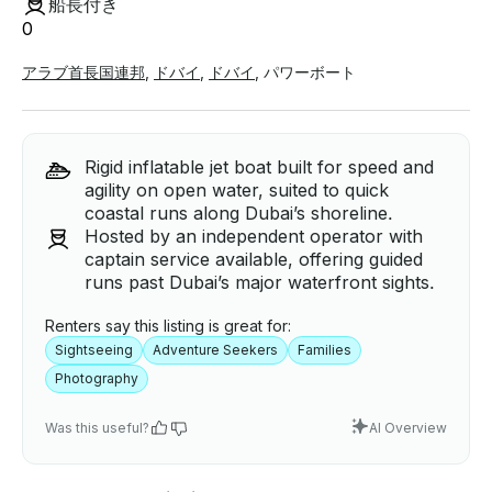
船長付き
0
アラブ首長国連邦
,
ドバイ
,
ドバイ
,
パワーボート
Rigid inflatable jet boat built for speed and
agility on open water, suited to quick
coastal runs along Dubai’s shoreline.
Hosted by an independent operator with
captain service available, offering guided
runs past Dubai’s major waterfront sights.
Renters say this listing is great for:
Sightseeing
Adventure Seekers
Families
Photography
Was this useful?
AI Overview