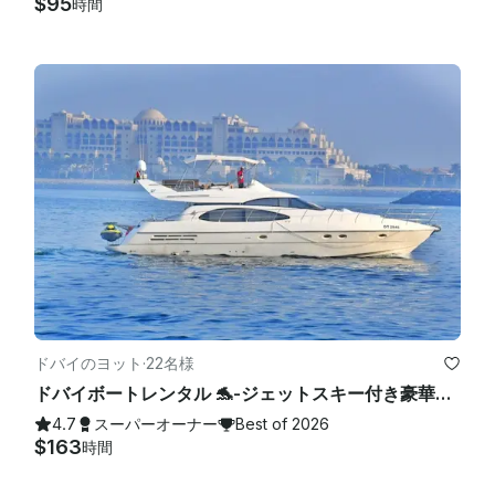
$95
時間
ドバイのヨット
·
22名様
ドバイボートレンタル 🐬-ジェットスキー付き豪華イタリアンアジムット62フィートヨット、ドバイマリーナ
4.7
スーパーオーナー
Best of 2026
$163
時間