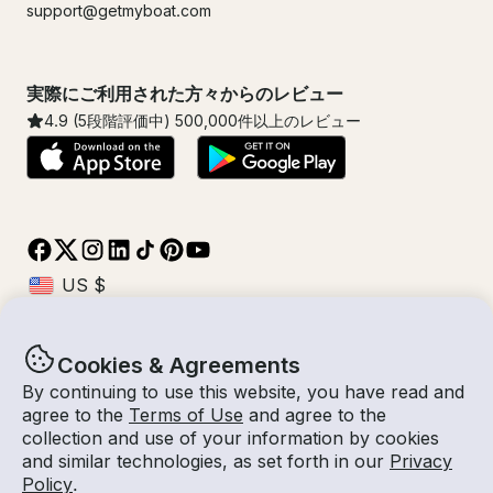
support@getmyboat.com
実際にご利用された方々からのレビュー
4.9
(5段階評価中)
500,000
件以上のレビュー
Cookies & Agreements
© Getmyboat 2026
利用規約
プライバシー規約
By continuing to use this website, you have read and
agree to the
Terms of Use
and agree to the
collection and use of your information by cookies
and similar technologies, as set forth in our
Privacy
07 8月 2026
$82 /時間
Policy
.
1 時間
2
人数
見積もり料金