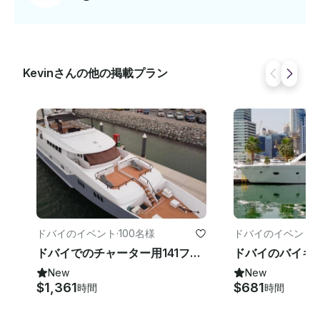
ーを楽しみ、濡れる準備をしておきましょう 。ドレスコ
ード: • カジュアルで快適な服装。濡れる可能性があるこ
とを覚えておいてください。後で使用するために着替え
を持ってくる乗客もいます。 ご不明な点がございました
ら、お支払い前にGetMyBoatのメッセージングプラット
Kevinさんの他の掲載プラン
フォームを通じて回答できます。「予約をリクエスト」
をクリックして、カスタムオファーのお問い合わせを送
信してください 。
ドバイのイベント
·
100名様
ドバイのイベント
·
ドバイでのチャーター用141フィートマジェストメガラグジュアリーヨット
New
New
$1,361
$681
時間
時間