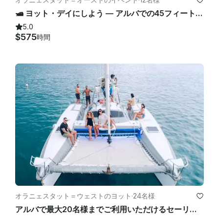
🛥️ ヨット・デイにしよう — アルバでの45フィートのプライベートVIPヨット体験
5.0
$575
時間
オラニェスタット＝ウェストのヨット
·
24名様
アルバで最大20名様までご利用いただけるセーリングカタマランヨット