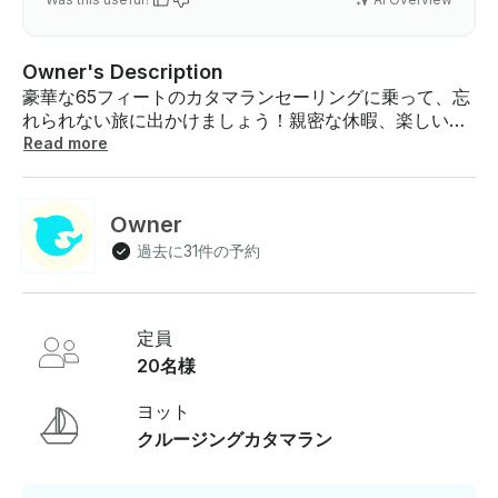
Owner's Description
豪華な65フィートのカタマランセーリングに乗って、忘
れられない旅に出かけましょう！親密な休暇、楽しいグ
ループアドベンチャー、プライベートなシュノーケリン
Read more
グ体験のいずれをお探しの場合でも、この広々としたカ
タマランはアルバのターコイズブルーの海を探索するの
に最適な方法です 。チャーターの詳細と料金息をのむよ
Owner
うな海の眺め 、一流のサービス、アルバの最も象徴的な
過去に31件の予約
シュノーケリングサイトへのアクセスなど、最大20名様
までのプライベートクルーズをお楽しみください 。- 2
時間のプライベートチャーター：1,400ドル（最低予
約：2時間）追加1時間あたり700ドル当社のカタマラン
定員
は、毎日の標準便を迅速に予約できます - ！プライベー
20名様
トチャーターの空き状況を事前にご確認ください 。船上
で期待できることこの65フィートのカタマランは 、快適
ヨット
さ、リラクゼーション、冒険を念頭に設計されていま
クルージングカタマラン
す。旅行中にお楽しみいただけること：✔ アンティラ難
破船とボカ・カタリナでシュノーケリング — アルバで
最も有名な海底観光スポットを巡りましょう！ ✔ アンテ