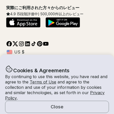
実際にご利用された方々からのレビュー
4.9
(5段階評価中)
500,000
件以上のレビュー
Cookies & Agreements
© Getmyboat 2026
利用規約
プライバシー規約
By continuing to use this website, you have read and
agree to the
Terms of Use
and agree to the
collection and use of your information by cookies
and similar technologies, as set forth in our
Privacy
08 8月 2026
$801 /時間
Policy
.
2 時間
2
人数
見積もり料金
船長付き
Close
見積もりを依頼する