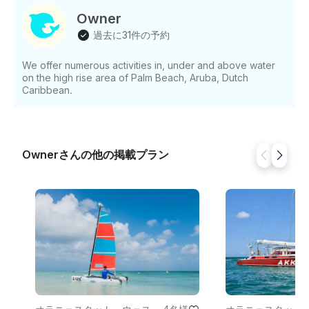
ィラ第二次世界大戦の難破船を訪ねてみましょう。カリ
Owner
ブ海最大の難破船で、水深60フィートのこの400フィー
過去に31件の予約
トの貨物船は、水深60フィートで、最上部が水面のすぐ
下にあります。 ✔ 無料のアメニティをお楽しみください
We offer numerous activities in, under and above water
— 安全で楽しい体験ができるよう、シュノーケル用具、
on the high rise area of Palm Beach, Aruba, Dutch
ライフジャケット、専門家による指導を提供していま
Caribbean.
す。 ✔ 船内でのお飲物とおやつ — 厳選されたアルコー
ル飲料、ノンアルコール飲料、軽食、素晴らしい音楽を
最高の雰囲気でお楽しみください！受賞歴のあるエクス
ペリエンス・アルーバ・ウォータースポーツ・センター
Ownerさんの他の掲載プラン
は 、優れたサービスと忘れられない海での体験が評価さ
れ、ベスト・オブ・ゲットマイボート2015賞を受賞した
ことを誇りに思っています 。 質問がありますか？喜ん
でお手伝いします！直接お問い合わせいただくか、 お支
払い前にカスタムオファーのお問い合わせを送信して
GetMyBoatから予約することができます。 プライベー
トカタマランチャーターを今すぐ予約して、私たちと一
緒にアルバの最高の海を体験してください！