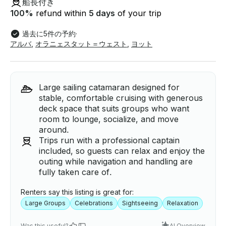
船長付き
100
%
refund within
5 days
of your trip
過去に5件の予約
·
アルバ
,
オラニェスタット＝ウェスト
,
ヨット
Large sailing catamaran designed for
stable, comfortable cruising with generous
deck space that suits groups who want
room to lounge, socialize, and move
around.
Trips run with a professional captain
included, so guests can relax and enjoy the
outing while navigation and handling are
fully taken care of.
Renters say this listing is great for:
Large Groups
Celebrations
Sightseeing
Relaxation
Was this useful?
AI Overview