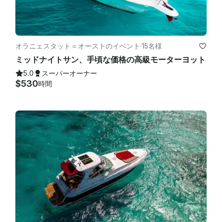
オラニェスタット＝オーストのイベント
·
15名様
ミッドナイトサン、手頃な価格の高級モーターヨット
5.0
スーパーオーナー
$530
時間