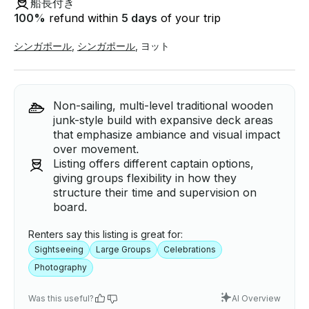
船長付き
100
%
refund within
5 days
of your trip
シンガポール
,
シンガポール
,
ヨット
Non-sailing, multi-level traditional wooden
junk-style build with expansive deck areas
that emphasize ambiance and visual impact
over movement.
Listing offers different captain options,
giving groups flexibility in how they
structure their time and supervision on
board.
Renters say this listing is great for:
Sightseeing
Large Groups
Celebrations
Photography
Was this useful?
AI Overview