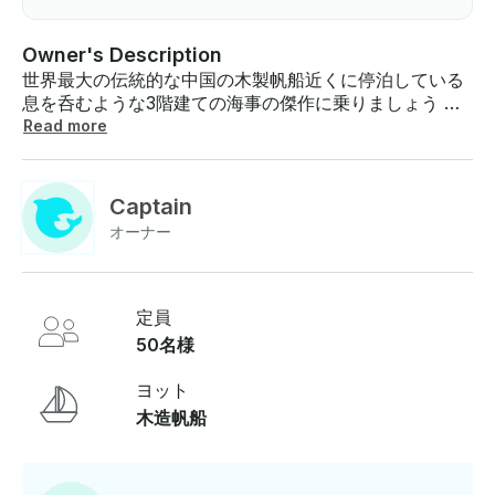
Owner's Description
世界最大の伝統的な中国の木製帆船近くに停泊している
息を呑むような3階建ての海事の傑作に乗りましょう 象
徴的なラッフルズ・マリーナ灯台。中国の海事遺産の生
Read more
きた証であるこの建物は、古代の職人技と現代の優雅さ
を融合させ、比類のない船乗りの体験を提供します 。レ
ガシー・セット・イン・モーション何世紀にもわたる水
Captain
密隔壁技術を使用し 、鄭和提督の伝説的な航海に触発さ
オーナー
れて構築されたこの船は、単なる船ではなく、浮遊する
タイムカプセルです。 海洋の黄金時代の精神を今日にま
で受け継いでいます。歴史と文化を巡る旅ガイド付きツ
アーに参加して 、古代中国の造船、船乗りの革新、大胆
定員
な発見の精神の素晴らしさに触れましょう。それが世界
50名様
の貿易と探検を形作りました。かつて探検家たちが広大
な海を渡り歩いた道具、スキル、芸術性に驚かされま
ヨット
す。これらの物語は、何世代にもわたってインスピレー
木造帆船
ションを与え続けています 。あらゆる機会に使える忘れ
られない会場彼女は単なる歴史の宝ではなく 、瞬間を思
い出に変える素晴らしいイベントスペースです。 親密な