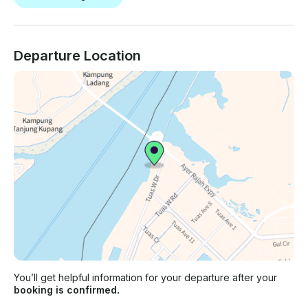
楽しみいただけます • エンターテイメントを楽しめる
KTVルームとテレビラウンジ • ライブパフォーマンスと
ビュッフェオプション（要リクエスト）普通の会場は捨
てましょう 歴史と冒険が融合した体験で、次の集まりを
Departure Location
ワンランク上のものにしましょう。 豪華なお祝いでも、
企業の隠れ家でも、ユニークな文化的な旅でも、海で忘
れられないひとときをお過ごしいただける比類のない環
境をご用意しています。
You’ll get helpful information for your departure after your
booking is confirmed.