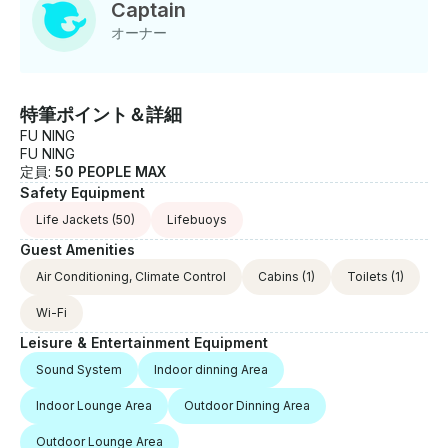
プライベートダイニング体験でも、穏やかなティーセレ
Captain
モニーでも、彼女は他に類を見ないエレガントな背景を
オーナー
用意しています。海風の香りと波に反射する提灯の柔ら
かな輝きに包まれて、黄金の夕日を背景に繰り広げられ
る特別なイベントを想像してみてください。まさに魔法
のような光景です。 ザ・ストレイツ・タイムズで取り上
特筆ポイント＆詳細
げられたように、その文化的意義と建築の素晴らしさで
FU NING
知られる彼女は 、伝統と現代のお祝いを兼ね備えた水上
FU NING
サンクチュアリであり、企業の行事や節目のお祝いに最
定員:
50 PEOPLE MAX
適です。 また、 限定プライベートイベントも。限定チ
Safety Equipment
ャーター体験セーリング以外のチャーター (最大 4 時間)
Life Jackets
(50)
Lifebuoys
チャーター時間 :午後 6 時～午後 10 時 (柔軟に延長可
Guest Amenities
能) 祝日および祝日の前日 :+20% サーチャージ 限定チ
ャーターに含まれるもの • イベントでのプライベートか
Air Conditioning, Climate Control
Cabins
(1)
Toilets
(1)
つ独占的な利用 • 船内での体験をさらに充実させる軽食
Wi-Fi
• お客様のイベントに対応する経験豊富なクルー • ご要
望に応じてプロのオーディオビジュアルテクニシャンと
Leisure & Entertainment Equipment
DJをご利用いただけます。当ホテルの施設その印象的な
Sound System
Indoor dinning Area
美しさだけでなく 、快適さと便利さを追求したデザイン
です。 特徴： • 快適さを追求したエアコン完備のインテ
Indoor Lounge Area
Outdoor Dinning Area
リア • Wi-Fiと充電ステーションでいつでも接続可能 •
広々とした屋外ダイニング 息をのむような海の眺めをお
Outdoor Lounge Area