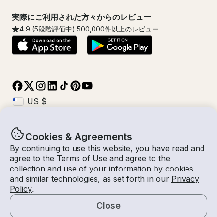
実際にご利用された方々からのレビュー
4.9
(5段階評価中)
500,000
件以上のレビュー
Cookies & Agreements
© Getmyboat 2026
利用規約
プライバシー規約
By continuing to use this website, you have read and
agree to the
Terms of Use
and agree to the
collection and use of your information by cookies
and similar technologies, as set forth in our
Privacy
10 8月 2026
$864 /時間
Policy
.
4 時間
2
人数
見積もり料金
船長付き
Close
見積もりを依頼する