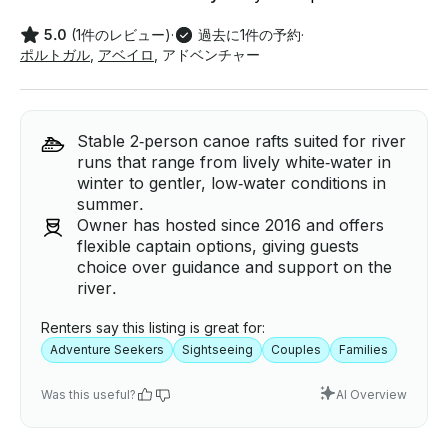
5.0
(1件のレビュー)
·
過去に1件の予約
·
ポルトガル
,
アベイロ
,
アドベンチャー
Stable 2‑person canoe rafts suited for river
runs that range from lively white‑water in
winter to gentler, low‑water conditions in
summer.
Owner has hosted since 2016 and offers
flexible captain options, giving guests
choice over guidance and support on the
river.
Renters say this listing is great for:
Adventure Seekers
Sightseeing
Couples
Families
Was this useful?
AI Overview