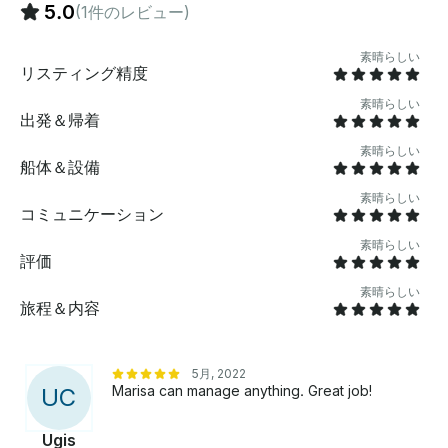
て、パーソナライズされたオファーに関するお問い合わ
5.0
(1件のレビュー)
せを送信してください 。
素晴らしい
リスティング精度
素晴らしい
出発＆帰着
素晴らしい
船体＆設備
素晴らしい
コミュニケーション
素晴らしい
評価
素晴らしい
旅程＆内容
5月, 2022
Marisa can manage anything. Great job!
U
C
Ugis