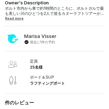
Owner's Description
ポルト市内から車で約1時間のところに、ポルトガルで最
も美しい川のひとつを2人で巡るカヌーラフトツアーが
あります。冬は急流が多いことで有名ですが、夏は水位
Read more
が低く、川は時々急流で静かで美しい場所に変わりま
す。また、カヌーから降りて水の中を少し歩く必要があ
ります。ポルトガルで最も汚染が少なく、最も美しい川
Marisa Visser
のひとつです。このアクティビティでは、周囲の自然に
過去に1件の予約
夢中になり、透き通った海で新鮮なダイビングを楽しむ
ことができます。他に類を見ない場所を知っているプロ
のガイドが案内し、冒険的でありながら安全な体験がで
きます。アクティビティの所要時間は約3時間ですが、
定員
一日中忙しくなりますのでご注意ください。アクティビ
25名様
ティの最後には、地元のおやつが提供されます。 カヌー
ラフトのシーズンは春の終わりに始まり、夏の終わりに
ボード＆SUP
終わります。 初心者でも熟練者でも、可能性は様々で
ラフティングボート
す！ 1人あたり80ユーロから（最低2名*）には、ギア、
ガイド、アシュアランス、アクティビティ終了時の地元
のおやつが含まれます ご不明な点がございましたら、お
支払い前にGetMyBoatのメッセージプラットフォームを
件のレビュー
通じて回答いたします。「予約をリクエスト」を押し