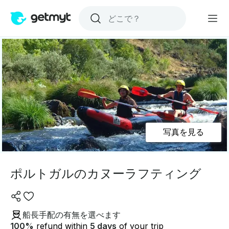
写真を見る
ポルトガルのカヌーラフティング
船長手配の有無を選べます
100
%
refund within
5 days
of your trip