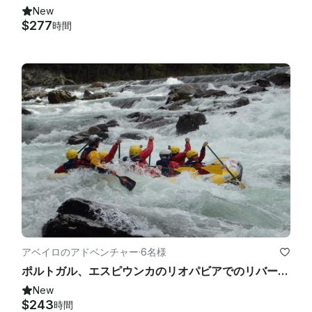
New
$277
時間
アベイロのアドベンチャー
·
6名様
ポルトガル、エスピウンカのリオパビアでのリバーラフティング
New
$243
時間