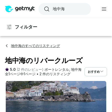
フィルター
地中海のすべてのリスティング
地中海のリバークルーズ
5.0
(
2 件のレビュー
)
ボートレンタル
, 
地中海
おすすめ
全1ページ中1ページ
•
2 件のリスティング