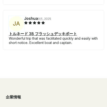
Joshua
9月, 2025
J
A
トルネード 38 フラッシュデッキボート
Wonderful trip that was facilitated quickly and easily with
short notice. Excellent boat and captain.
企業情報