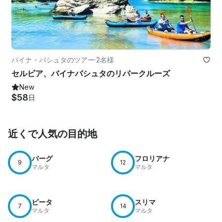
バイナ・バシュタのツアー
·
2名様
セルビア、バイナバシュタのリバークルーズ
New
$58
日
近くで人気の目的地
バーグ
フロリアナ
9
12
マルタ
マルタ
ピータ
スリマ
7
14
マルタ
マルタ