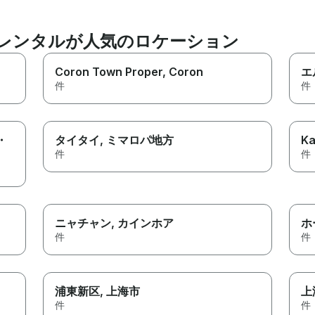
ックレンタルが人気のロケーション
Coron Town Proper
, Coron
エ
件
件
・
タイタイ
, ミマロパ地方
Ka
件
件
ニャチャン
, カインホア
ホ
件
件
浦東新区
, 上海市
上
件
件