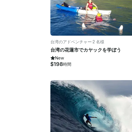
台湾のアドベンチャー
·
2 名様
台湾の花蓮市でカヤックを学ぼう
New
$198
時間