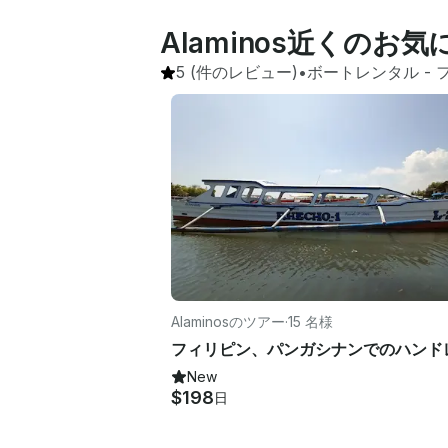
Alaminos近くの
5
(件のレビュー)
•
ボートレンタル
 - 
Alaminosのツアー
·
15 名様
New
$198
日