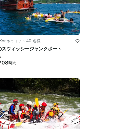
 Kongのヨット
·
40 名様
のスウィッシージャンクボート
w
708
時間