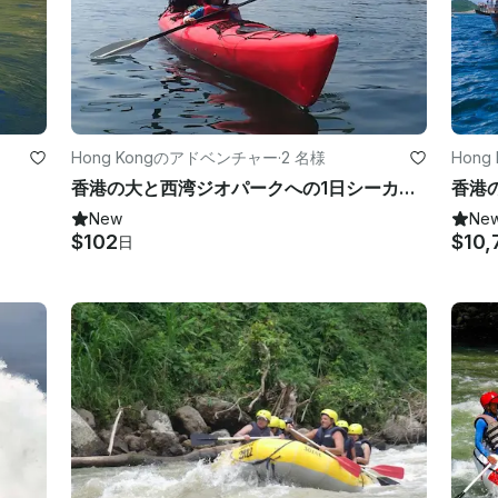
Hong Kongのアドベンチャー
·
2 名様
Hong
香港の大と西湾ジオパークへの1日シーカヤックツアー
香港
New
Ne
$102
$10,
日