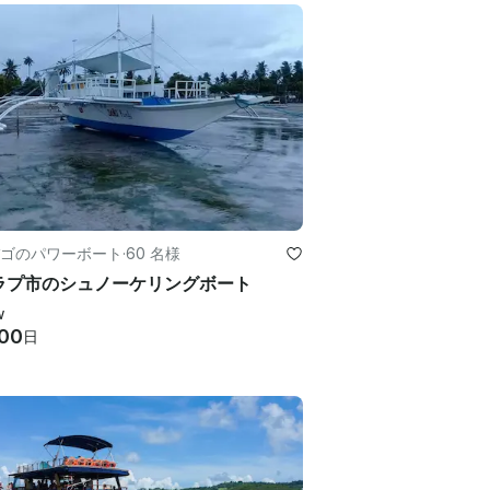
ゴのパワーボート
·
60 名様
ラプ市のシュノーケリングボート
w
00
日