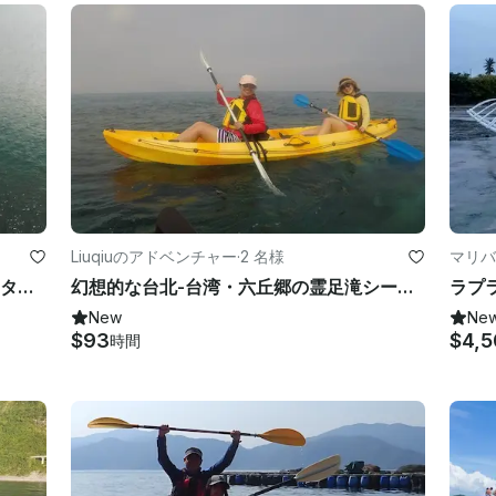
Liuqiuのアドベンチャー
·
2 名様
マリバ
エルニドで58フィートのレオパードカタマランに乗って海に出よう
幻想的な台北-台湾・六丘郷の霊足滝シークレットショートカヤックツアー
ラプ
New
Ne
$93
$4,5
時間