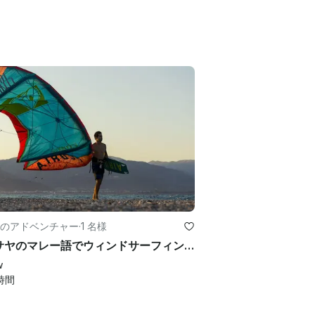
のアドベンチャー
·
1 名様
西ビサヤのマレー語でウィンドサーフィンを学ぼう
w
時間