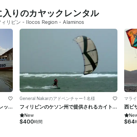
お気に入りのカヤックレンタル
フィリピン
 - 
Ilocos Region
 - 
Alaminos
General Nakarのアドベンチャー
·
1 名様
マライ
フィリピン、パンガシナンでのハンドレッドアイランズボートツアー
フィリピンのケソン州で提供されるカイトサーフィンコース
New
Ne
$400
$64
時間