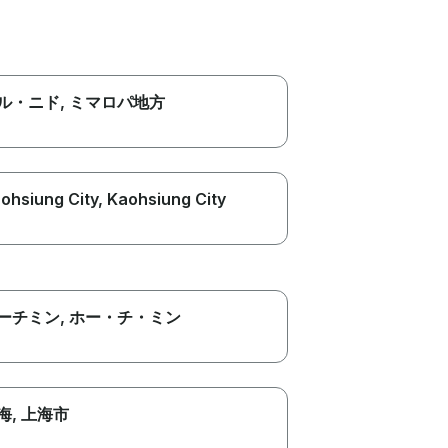
ル・ニド
, ミマロパ地方
ohsiung City
, Kaohsiung City
ーチミン
, ホー・チ・ミン
海
, 上海市