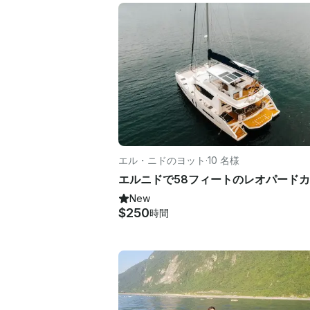
エル・ニドのヨット
·
10 名様
New
$250
時間