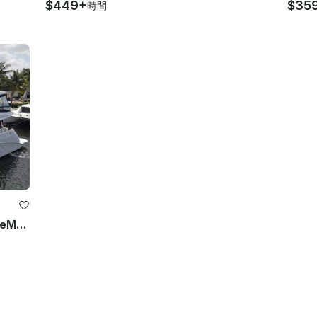
$449+
$35
時間
*スペシャルディール* 60フィートSoleMareラグジュアリーヨット（ジャイロスタビライザー付き）