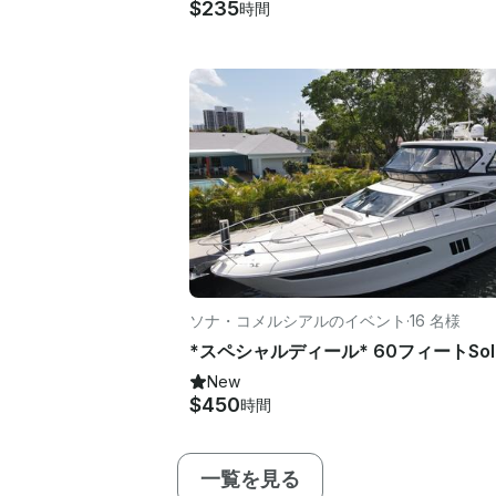
$235
時間
ソナ・コメルシアルのイベント
·
16 名様
New
$450
時間
一覧を見る