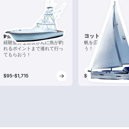
釣船チャーター
ヨット
経験豊富な船長さんに魚が釣
帆を広げて風を味方
れるポイントまで連れて行っ
う！
てもらおう！
$95-$1,715
$100-$1,780