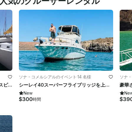
人気のクルーザーレンタル
ソナ・コメルシアルのイベント
·
14 名様
ソナ・
メキシコのバランドラ島とイスラ・エスピリトゥ・サント島への豪華旅行ならシーレイ40分
シーレイ40スーパーフライブリッジを上に搭載した豪華で手頃な価格！
New
Ne
$300
$39
時間