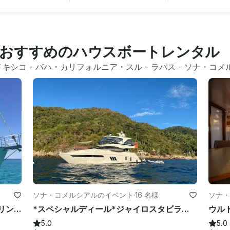
おすすめのハウスボートレンタル
メキシコ
 - 
バハ・カリフォルニア・スル
 - 
ラパス
 - 
ソナ・コメ
ソナ・コメルシアルのイベント
·
16 名様
ソナ・
ラパスアイランドアドベンチャーセーリングクルーザー
*スペシャルディール*ジャイロスタビライザー付き60フィート豪華ヨット
5.0
5.0