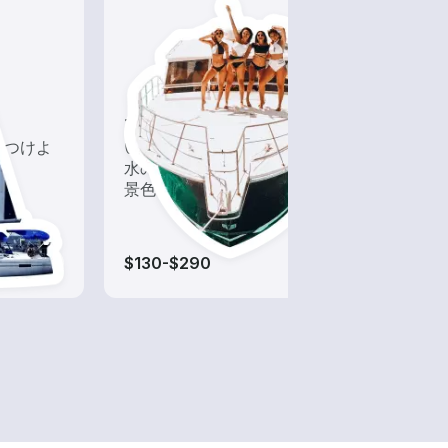
ツアー
フィ
につけよ
いろんな再発見があるかも!?
近海
水の上から眺める一味違った
なボ
景色を楽しもう！
$130-$290
$95-