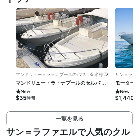
マンドリュー＝ラ＝ナプールのパワー
·
5 名様
サン＝ラフ
ボート
マンドリュー・ラ・ナプールのセルバ T.4.8 パワーボート | ライセンス不要
New
New
$35
$1,440
時間
時
一覧を見る
サン＝ラファエルで人気のクル