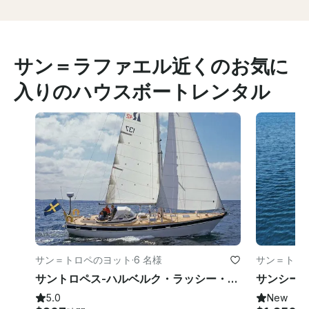
サン＝ラファエル近くのお気に
入りのハウスボートレンタル
サン＝トロペのヨット
·
6 名様
サン＝トロ
サントロペス-ハルベルク・ラッシー・ロマンティック・セイル（新鮮な食材とワイン付き）
5.0
New