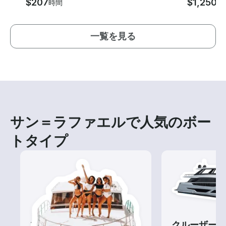
$207
$1,250
時間
時
一覧を見る
サン＝ラファエルで人気のボー
トタイプ
ツアー
クルーザー