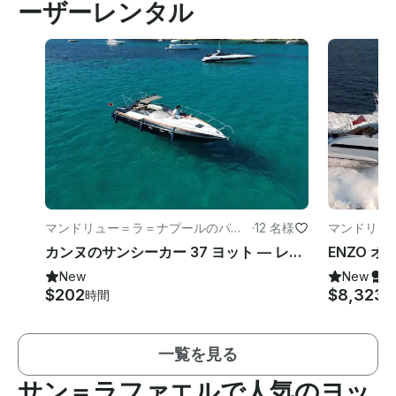
ーザーレンタル
マンドリュー＝ラ＝ナプールのパワ
·
12 名様
マンドリュ
ーボート
ント
カンヌのサンシーカー 37 ヨット — レランス諸島と東部での特別な一日
New
New
ス
$202
$8,323
時間
一覧を見る
サン＝ラファエルで人気のヨッ