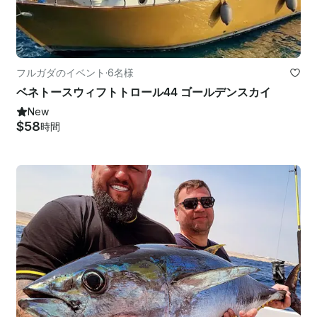
フルガダのイベント
·
6名様
ベネトースウィフトトロール44 ゴールデンスカイ
New
$58
時間