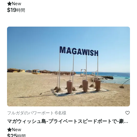
New
$19
時間
フルガダのパワーボート
·
6名様
マガウィッシュ島-プライベートスピードボートで-豪華な半日アドベンチャー旅行
New
$25
時間