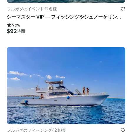
フルガダのイベント
·
12名様
シーマスター VIP — フィッシングやシュノーケリングなど、紅海の驚異を発見しよう
New
$92
時間
フルガダのフィッシング
·
12名様