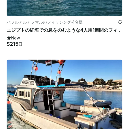
バフルアルアフマルのフィッシング
·
4名様
エジプトの紅海での息をのむような4人用1週間のフィッシングサファリ
New
$215
日