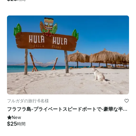
フルガダの旅行
·
6名様
フラフラ島-プライベートスピードボートで-豪華な半日アドベンチャー旅行
New
$25
時間