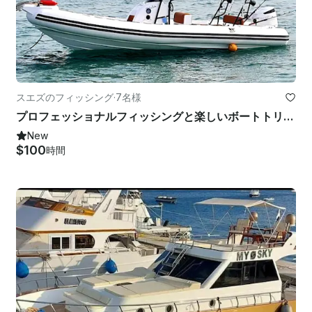
スエズのフィッシング
·
7名様
プロフェッショナルフィッシングと楽しいボートトリップ用の高速28フィートタイガーマリンリブ
New
$100
時間