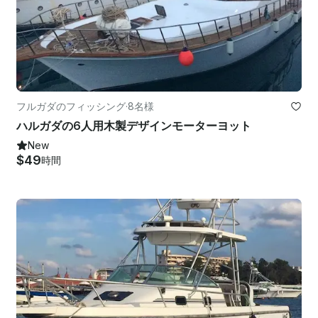
フルガダのフィッシング
·
8名様
ハルガダの6人用木製デザインモーターヨット
New
$49
時間