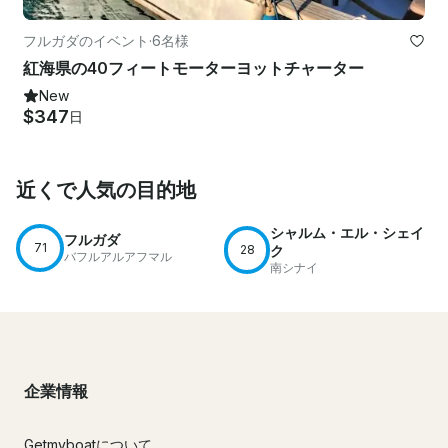
フルガダのイベント
·
6名様
紅海県の40フィートモーターヨットチャーター
New
$347
日
近くで人気の目的地
シャルム・エル・シェイ
フルガダ
71
28
ク
バフルアルアフマル
南シナイ
企業情報
Getmyboatについて