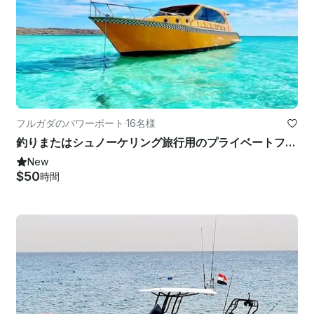
フルガダのパワーボート
·
16名様
釣りまたはシュノーケリング旅行用のプライベートファミリーボート
New
$50
時間