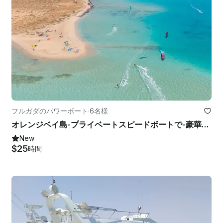
フルガダのパワーボート
·
6名様
オレンジベイ島-プライベートスピードボートで-豪華な半日アドベンチャー旅行
New
$25
時間