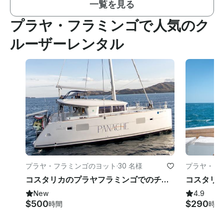
一覧を見る
プラヤ・フラミンゴで人気のク
ルーザーレンタル
プラヤ・フラミンゴのヨット
·
30 名様
プラヤ・フ
コスタリカのプラヤフラミンゴでのチャーター40フィートカタマラン
New
4.9
$500
$290
時間
時間