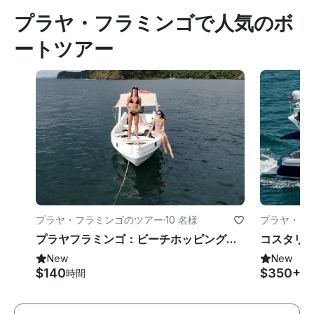
プラヤ・フラミンゴで人気のボ
ートツアー
プラヤ・フラミンゴのツアー
·
10 名様
プラヤ・フ
プラヤフラミンゴ：ビーチホッピングシュノーケル＆サンセットツアー
New
New
$140
$350+
時間
時