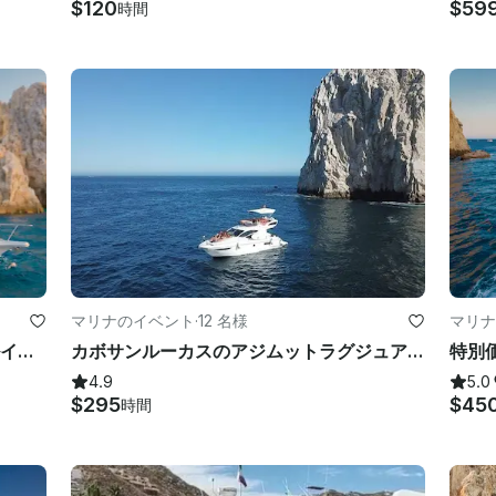
$120
$59
時間
マリナのイベント
·
12 名様
マリナ
最大50名まで宿泊できるカボのオールインクルーシブの豪華な75フィートメガヨット
カボサンルーカスのアジムットラグジュアリー 38フィートラグジュアリーヨット
4.9
5.0
$295
$45
時間