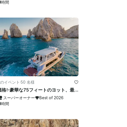
9
時間
のイベント
·
50 名様
特別価格!-豪華な75フィートのヨット、最大50名様までお楽しみいただけます
スーパーオーナー
Best of 2026
0
時間