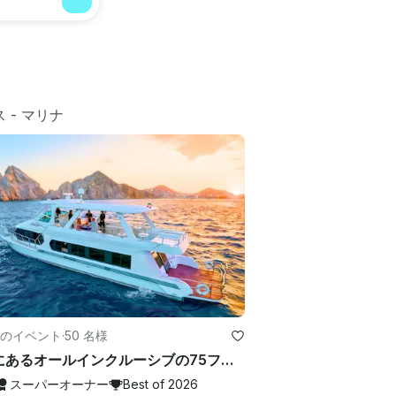
ス
 - 
マリナ
のイベント
·
50 名様
カボにあるオールインクルーシブの75フィートメガヨット（最大50名様）-アーリーバードプロモーション！
スーパーオーナー
Best of 2026