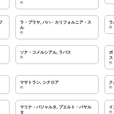
件
フ
ラ・プラヤ
, バハ・カリフォルニア・ス
ラ
ル
件
件
ソナ・コメルシアル
, ラパス
ポ
件
ス
件
マサトラン
, シナロア
ク
件
件
マリナ・バジャルタ
, プエルト・バヤル
イ
タ
件