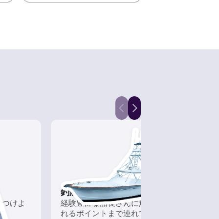
釣船チャーター
カヤ
につけよ
経験豊富な船長さんに魚が釣
水上
れるポイントまで連れて行っ
必要