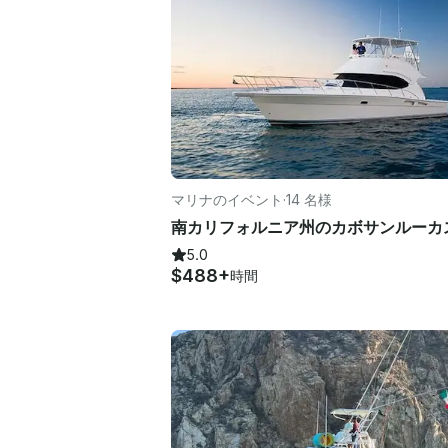
マリナのイベント
·
14 名様
5.0
$488+
時間