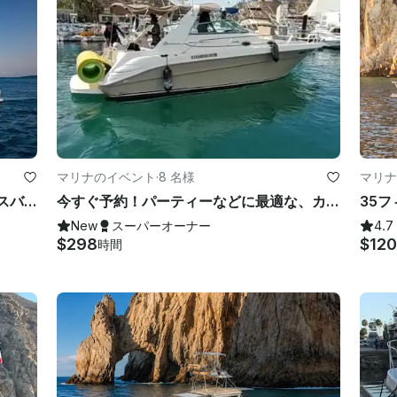
マリナのイベント
·
8 名様
マリナ
南カリフォルニア州のカボサンルーカスバハにある47フィートリビエラスポーツフィッシャーマンヨット
今すぐ予約！パーティーなどに最適な、カボ・サン・ルーカスの34フィートのシー・レイ
New
スーパーオーナー
4.7
$298
$120
時間