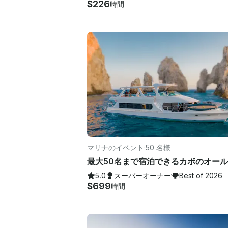
$226
時間
マリナのイベント
·
50 名様
5.0
スーパーオーナー
Best of 2026
$699
時間