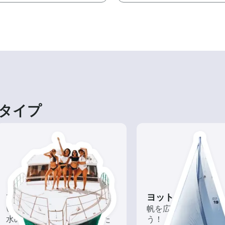
タイプ
ツアー
ヨット
いろんな再発見があるかも!?
帆を広げて風を味方
水の上から眺める一味違った
う！