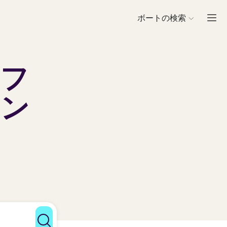
ボートの検索
の
フ
レン