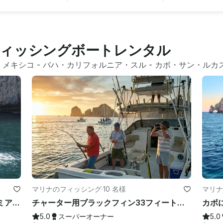
ィッシングボートレンタル
 
メキシコ
 - 
バハ・カリフォルニア・スル
 - 
カボ・サン・ルカ
マリナのフィッシング
·
10 名様
マリナ
SEA ICONS 45フィートシーレイプレミアムヨット-新品同様-オールインクルーシブ
チャーター用ブラックフィン33フィートレジェンダリースポーツフィッシングボート
5.0
スーパーオーナー
5.0