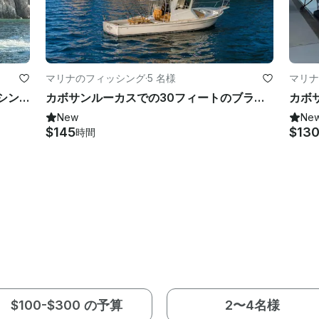
マリナのフィッシング
·
5 名様
マリナ
日帰りクルージングやスポーツフィッシングに最適なカボ38フィート。
カボサンルーカスでの30フィートのブラックマンスポーツフィッシング限定チャーター
New
Ne
$145
$13
時間
$100-$300 の予算
2〜4名様