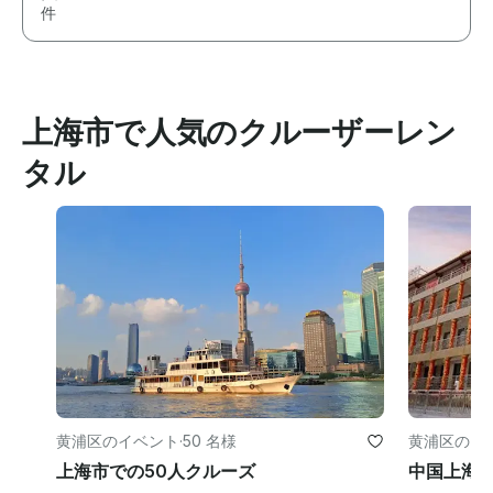
件
上海市で人気のクルーザーレン
タル
黄浦区のイベント
·
50 名様
黄浦区のイ
上海市での50人クルーズ