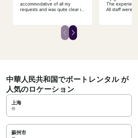
accommodative of all my
The experience
requests and was quite clear in
All staff were g
his communications. I booked
communication 
the yacht for my girlfriend’s
looked great wi
birthday and proposed to her
lights. We took 
as a surprise in the deck when
down the river 
the lights at the bund were on.
sites and retur
It was truly a memorable night
Great experien
for both of us. One suggestion
is to book the decorations well
ahead in time so that you can
get a better supplier with good
decoration.
中華人民共和国でボートレンタル が
人気のロケーション
上海
件
蘇州市