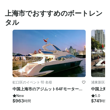
上海市でおすすめのボートレン
タル
虹口区のイベント
·
10 名様
浦東新区の
中国上海市のアジムット64Fモーターヨット！
New
5.0
$963
$741
時間
時間