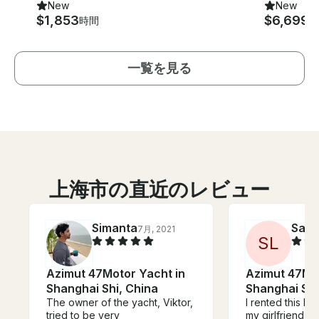
New
New
$1,853
$6,699
時間
時
一覧を見る
上海市の直近のレビュー
Simanta
Sam
7月, 2021
S
L
Azimut 47Motor Yacht in
Azimut 47Mot
Shanghai Shi, China
Shanghai Shi
The owner of the yacht, Viktor,
I rented this bo
tried to be very
my girlfriend (s