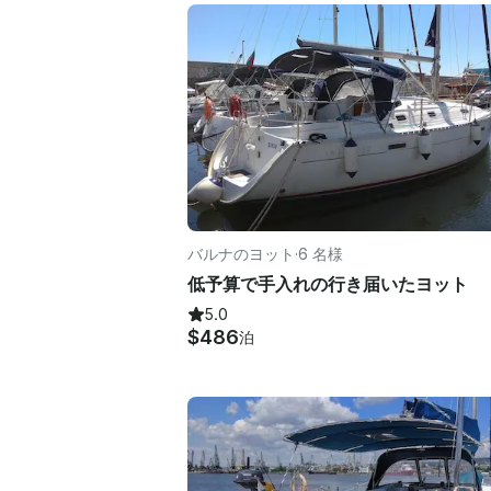
バルナのヨット
·
6 名様
低予算で手入れの行き届いたヨット
5.0
$486
泊