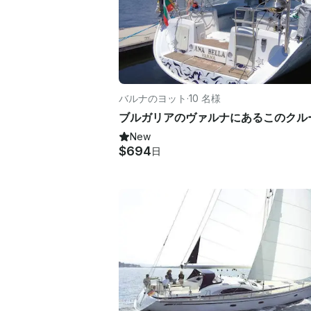
バルナのヨット
·
10 名様
New
$694
日