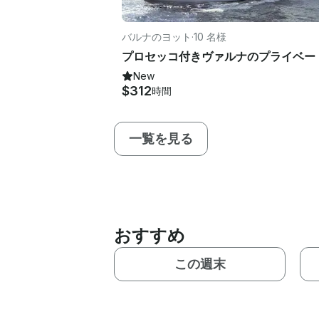
バルナのヨット
·
10 名様
New
$312
時間
一覧を見る
おすすめ
この週末