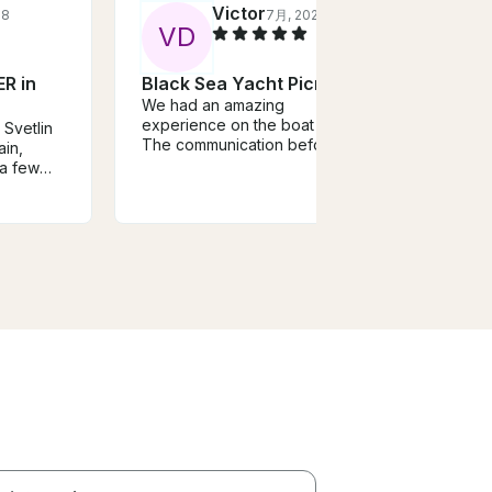
Victor
18
7月, 2025
V
D
J
R in
Black Sea Yacht Picnic
Luxu
We had an amazing
Rent
experience on the boat trip!
Svetlin
Mang
The communication before the
ain,
The bo
trip was clear, and everything
 a few
was t
was well-organized. The food
ere was a
trip to Rom
and drinks on board were
ur end
fanta
great, and the atmosphere was
welco
perfect for enjoying the
hough it
atten
beautiful views. The crew was
t was the
really 
very friendly and made sure
 trip!
are lo
we had everything we needed.
place to
area l
Highly recommended if you’re
one! Thanks again to the staff
looking for a relaxing and
for g
enjoyable boat trip!
time