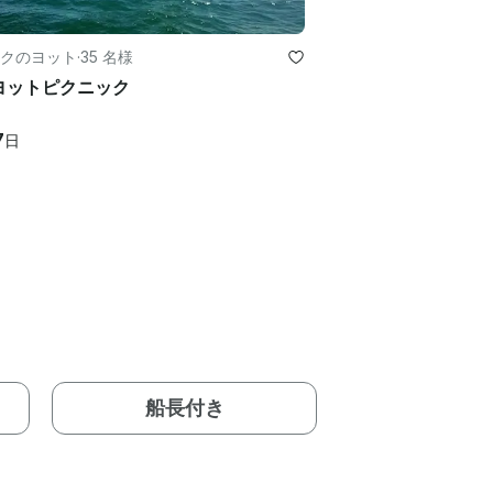
クのヨット
·
35 名様
ヨットピクニック
7
日
船長付き