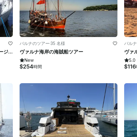
バルナのツアー
·
35 名様
バルナ
ブルガリアのヴァルナにあるこのクルージングモノハルのレンタルでセーリング
ヴァルナ海岸の海賊船ツアー
ヴァ
New
5.0
$254
$116
時間