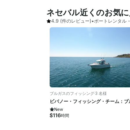
ネセバル近くのお気に
4.9
(件のレビュー)
•
ボートレンタル
 -
ブルガスのフィッシング
·
3 名様
New
$116
時間