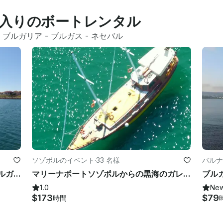
入りのボートレンタル
 
ブルガリア
 - 
ブルガス
 - 
ネセバル
ソゾポルのイベント
·
33 名様
バルナ
ビバノー・フィッシング・チーム：ブルガス湾周辺の4時間のフィッシング・トリップ
マリーナポートソゾポルからの黒海のガレット
1.0
Ne
$173
$79
時間