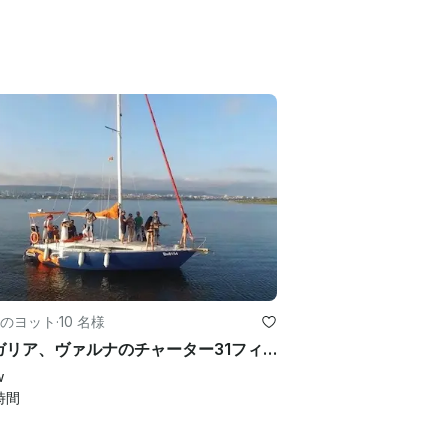
のヨット
·
10 名様
ブルガリア、ヴァルナのチャーター31フィートクルージングモノハル
w
時間