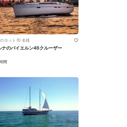
のヨット
·
10 名様
ルナのバイエルン46クルーザー
時間