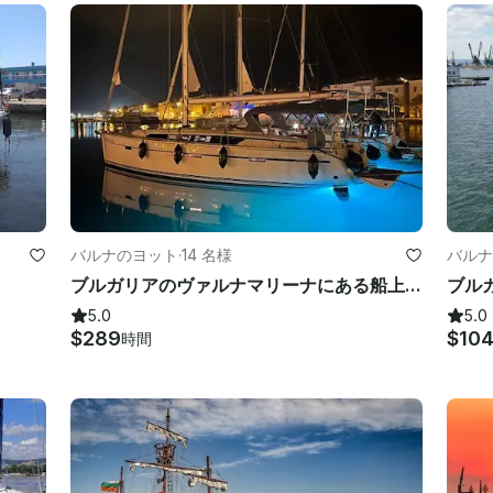
バルナのヨット
·
14 名様
バルナ
ブルガリアのヴァルナマリーナにある船上で黒海沿岸の美しさをお楽しみください。
5.0
5.0
$289
$10
時間