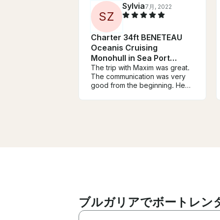
Sylvia
7月, 2022
S
Z
Charter 34ft BENETEAU
Oceanis Cruising
Monohull in Sea Port
Varna, Bulgaria
The trip with Maxim was great.
The communication was very
good from the beginning. He
asked us what is important to us
to experience and created the
trip regarding to our wishes.
We went to Galata, had a stop
there and swim. He explained a
lot of things and was a very
pleasant captain. We would go
on a trip with him again and can
recommend having him as a
capatian and guide.
ブルガリアでボートレン