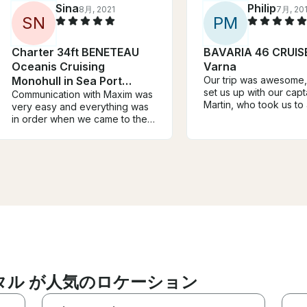
Sina
Philip
8月, 2021
7月, 20
S
N
P
M
Charter 34ft BENETEAU
BAVARIA 46 CRUISE
Oceanis Cruising
Varna
Monohull in Sea Port
Our trip was awesome, 
set us up with our capt
Varna, Bulgaria
Communication with Maxim was
Martin, who took us to
very easy and everything was
great destinations. Th
in order when we came to the
misunderstanding on o
boat. Fuel is included in the
and they were very
final price which is rare and
accommodating even t
very valuable among the
was our fault. This boa
different offers available on Get
highlight of our Bulgaria
my boat. It is definitely the best
Also, Nessebar is the 
price-quality ratio offer even if
go!
we had to bring our own
food/drinks onboard. The boat
was clean and modern. I highly
recommend Maxim if you want
to have a sailing experience in
Varna 😊
タル が人気のロケーション