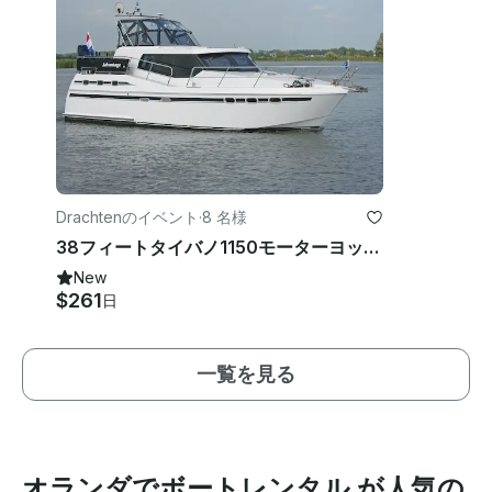
Drachtenのイベント
·
8 名様
38フィートタイバノ1150モーターヨットチャーター（オランダ・フリースラント）
New
$261
日
一覧を見る
オランダでボートレンタル が人気の