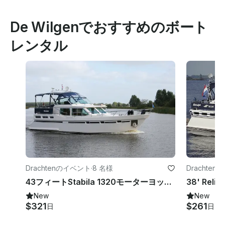
De Wilgenでおすすめのボート
レンタル
Drachtenのイベント
·
8 名様
Drachte
43フィートStabila 1320モーターヨットチャーター（ドラハテン）-オランダ・フリースラント
New
New
$321
$261
日
日