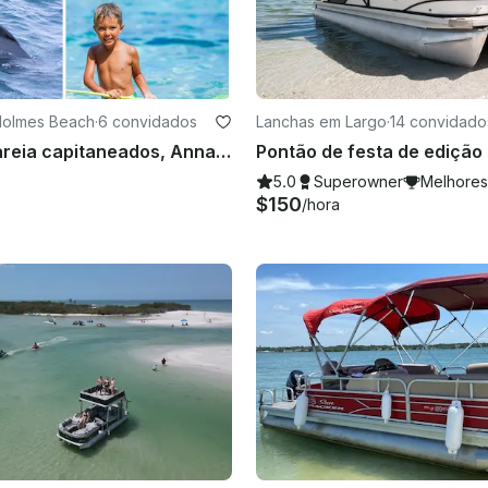
Holmes Beach
·
6 convidados
Lanchas em Largo
·
14 convidado
Bancos de areia capitaneados, Anna Maria Family Fun, de peixes judeus a apenas para adultos, chave de passagem
5.0
Superowner
Melhores
$150
/hora