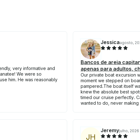
Jessica
agosto, 20
Bancos de areia capitan
endly, very informative and
apenas para adultos, 
 manatee! We were so
Our private boat excursion w
o use him. He was reasonably
moment we stepped on board
pampered.The boat itself wa
knew the absolute best spots
timed our cruise perfectly. C
wanted to do, never making u
Jeremy
julho, 2026
J
H