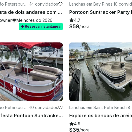
ão Petersburg
·
14 convidados
Lanchas em Bay Pines
·
10 convi
Barco de festa de dois andares com toboágua na Praia da Madeira!
owner
Melhores do 2026
4.7
$59
/hora
Reserva instantânea
ão Petersburg
·
10 convidados
Lanchas em Saint Pete Beach
·
8
Barcaça de festa Pontoon Suntracker de 20 pés em São Petersburgo. Gás incluído!
4.9
$35
/hora