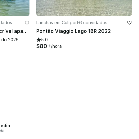
idados
Lanchas em Gulfport
·
6 convidados
The Ultimate Party Boat, incrível aparelho de som personalizado e muito espaço para 13 convidados
Pontão Viaggio Lago 18R 2022
 do 2026
5.0
$80+
/hora
edin
ida