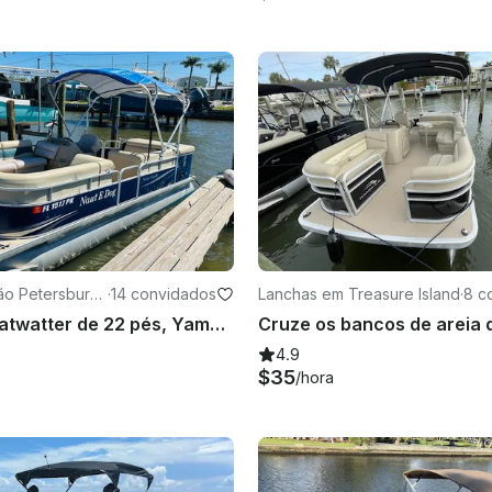
ão Petersburg
·
14 convidados
Lanchas em Treasure Island
·
8 c
Pontão Sweatwatter de 22 pés, Yamaha 115HP, até 14 pessoas - gasolina incluída Bay Pines
4.9
$35
/hora