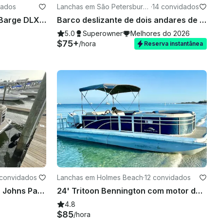
dados
Lanchas em São Petersburg
·
14 convidados
o
Pontoon Suntracker Party Barge DLX de 22 pés para 10 pessoas em Bay Pines. Gás incluído!
Barco deslizante de dois andares de 26 pés em Saint Pete
5.0
Superowner
Melhores do 2026
$75+
/hora
Reserva instantânea
 convidados
Lanchas em Holmes Beach
·
12 convidados
Explore os bancos de areia Johns Pass em um pontão Bennington SSX de 20 pés em St. Pete Beach
24' Tritoon Bennington com motor de popa Suzuki de 175 HP para alugar em Holmes Beach!
4.8
$85
/hora