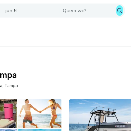
ampa
da
, 
Tampa