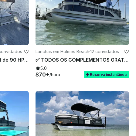
convidados
Lanchas em Holmes Beach
·
12 convidados
Motor Hurricane Deck Boat de 90 HP de 2002 em New Port Richey
✅ TODOS OS COMPLEMENTOS GRATUITOS • PREÇOS BÁSICOS (Bennington 22'/115HP) • 5 CLASSIFICAÇÃO INICIAL
5.0
$70+
/hora
Reserva instantânea