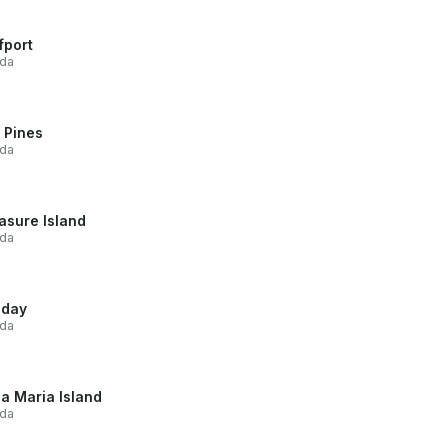
fport
ida
 Pines
ida
asure Island
ida
iday
ida
a Maria Island
ida