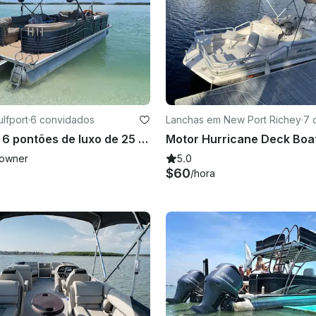
lfport
·
6 convidados
Lanchas em New Port Richey
·
7 
Pacote com 6 pontões de luxo de 25 pés com grande aparelho de som e tapete dobrável!
owner
5.0
$60
/hora