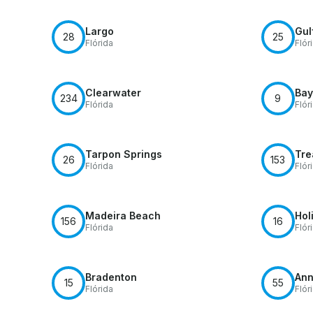
Largo
Gul
28
25
Flórida
Flór
Clearwater
Bay
234
9
Flórida
Flór
Tarpon Springs
Tre
26
153
Flórida
Flór
Madeira Beach
Hol
156
16
Flórida
Flór
Bradenton
Ann
15
55
Flórida
Flór