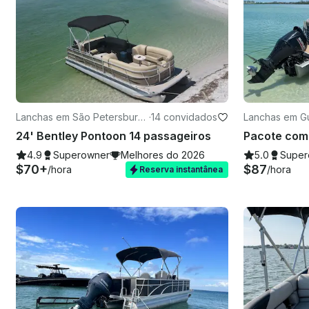
Lanchas em São Petersburg
·
14 convidados
Lanchas em Gu
o
24' Bentley Pontoon 14 passageiros
4.9
Superowner
Melhores do 2026
5.0
Super
$70+
$87
/hora
/hora
Reserva instantânea