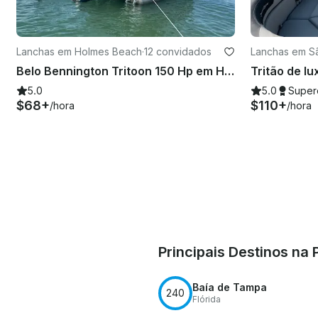
Lanchas em Holmes Beach
·
12 convidados
Lanchas em S
o
Belo Bennington Tritoon 150 Hp em Holmes Beach, série Anna Maria Fishing
5.0
5.0
Super
$68+
$110+
/hora
/hora
Principais Destinos na
Baía de Tampa
240
Flórida