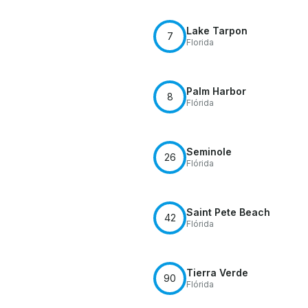
Lake Tarpon
7
Florida
Palm Harbor
8
Flórida
Seminole
26
Flórida
Saint Pete Beach
42
Flórida
Tierra Verde
90
Flórida