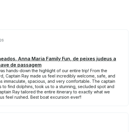
26
eados, Anna Maria Family Fun, de peixes judeus a
chave de passagem
as hands-down the highlight of our entire trip! From the
, Captain Ray made us feel incredibly welcome, safe, and
s immaculate, spacious, and very comfortable. The captain
 to find dolphins, took us to a stunning, secluded spot and
aptain Ray tailored the entire itinerary to exactly what we
s feel rushed. Best boat excursion ever!!