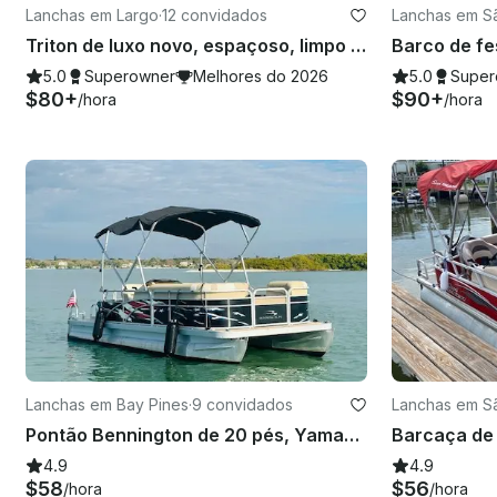
Lanchas em Largo
·
12 convidados
Lanchas em S
o
Triton de luxo novo, espaçoso, limpo e acessível para 12
5.0
Superowner
Melhores do 2026
5.0
Super
$80+
$90+
/hora
/hora
Lanchas em Bay Pines
·
9 convidados
Lanchas em S
o
Pontão Bennington de 20 pés, Yamaha 70HP, até 9 pessoas - gasolina incluída! Pinheiros da Baía
4.9
4.9
$58
$56
/hora
/hora