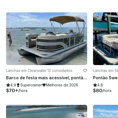
Lanchas em Clearwater
·
12 convidados
Lanchas em S
o
Barco de festa mais acessível, pontão de luxo de 24 pés para até 12
4.9
Superowner
Melhores do 2026
4.8
$70+
$80
/hora
/hora