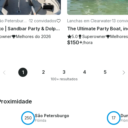
ão Petersburg
·
12 convidados
Lanchas em Clearwater
·
13 conv
Tritão de luxo | Sandbar Party & Dolphin Cruises
owner
Melhores do 2026
5.0
Superowner
Melhores
$150+
/hora
2
3
4
5
1
100+ resultados
 Proximidade
São Petersburgo
Dun
250
17
Flórida
Flór