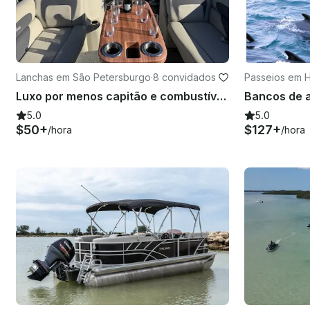
Lanchas em São Petersburgo
·
8 convidados
Passeios em 
Luxo por menos capitão e combustível incluídos
5.0
5.0
$50+
$127+
/hora
/hora