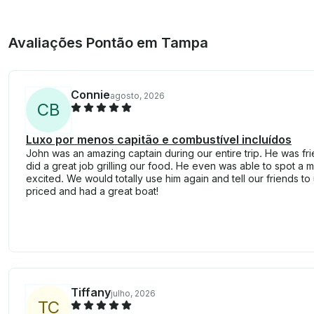
Avaliações Pontão em Tampa
Connie
agosto, 2026
C
B
Luxo por menos capitão e combustível incluídos
John was an amazing captain during our entire trip. He was fri
did a great job grilling our food. He even was able to spot a
excited. We would totally use him again and tell our friends t
priced and had a great boat!
Tiffany
julho, 2026
T
C