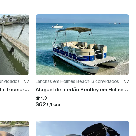
onvidados
Lanchas em Holmes Beach
·
13 convidados
Cruze os bancos de areia da Treasure Island em um barco flutuante Bennington SSX de 20 pés
Aluguel de pontão Bentley em Holmes Beach, Flórida
4.9
$62+
/hora