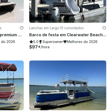
s
Lanchas em Largo
·
13 convidados
Pontão de festa de edição premium com escorregador para até 13 pessoas
Barco de festa em Clearwater Beach, pontão de 23 pés com escorregador para até 13 pessoas
 do 2026
5.0
Superowner
Melhores do 2026
$97+
/hora