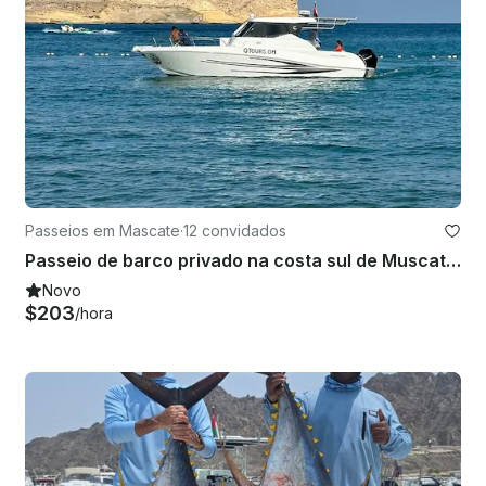
Passeios em Mascate
·
12 convidados
Passeio de barco privado na costa sul de Muscat e nas Ilhas Daymaniyat!
Novo
$203
/hora