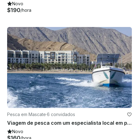
Novo
$190
/hora
Pesca em Mascate
·
6 convidados
Viagem de pesca com um especialista local em pesca de Omã
Novo
$160
/hora