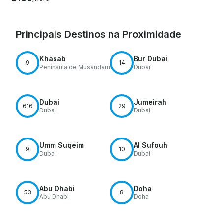
Principais Destinos na Proximidade
Khasab
Bur Dubai
9
14
Península de Musandam
Dubai
Dubai
Jumeirah
616
29
Dubai
Dubai
Umm Suqeim
Al Sufouh
9
10
Dubai
Dubai
Abu Dhabi
Doha
53
8
Abu Dhabi
Doha