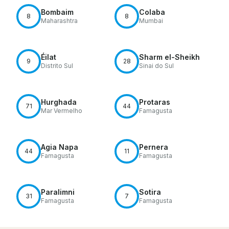
Bombaim
Colaba
8
8
Maharashtra
Mumbai
Éilat
Sharm el-Sheikh
9
28
Distrito Sul
Sinai do Sul
Hurghada
Protaras
71
44
Mar Vermelho
Famagusta
Agia Napa
Pernera
44
11
Famagusta
Famagusta
Paralimni
Sotira
31
7
Famagusta
Famagusta