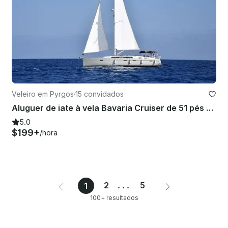
Veleiro em Pyrgos
·
15 convidados
Aluguer de iate à vela Bavaria Cruiser de 51 pés em Pareklisia, Limassol
5.0
$199+
/hora
2
...
5
1
100+ resultados