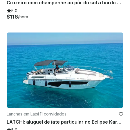
Cruzeiro com champanhe ao pôr do sol a bordo de um Jeanneau Sun Legende de 41 pés em Larnaca, Chipre
5.0
$116
/hora
Lanchas em Latsi
·
11 convidados
LATCHI: aluguel de iate particular no Eclipse Karnic SL800
5.0