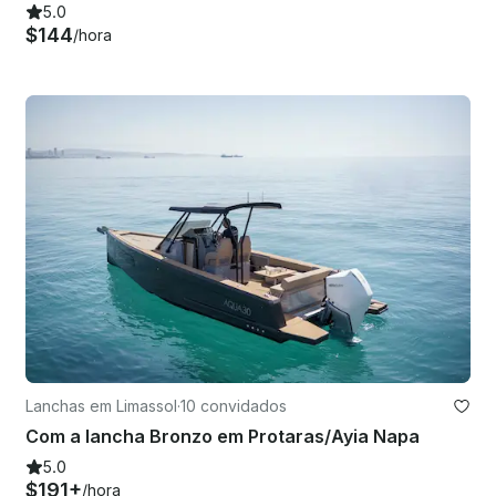
5.0
$144
/hora
Lanchas em Limassol
·
10 convidados
Com a lancha Bronzo em Protaras/Ayia Napa
5.0
$191+
/hora