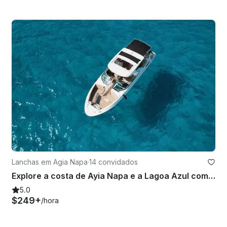
Lanchas em Agia Napa
·
14 convidados
Explore a costa de Ayia Napa e a Lagoa Azul com o luxuoso Bowrider Sea Ray SLX350
5.0
$249+
/hora