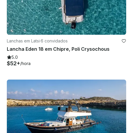
Lanchas em Latsi
·
6 convidados
Lancha Eden 18 em Chipre, Poli Crysochous
5.0
$52+
/hora