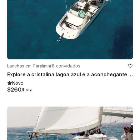
Lanchas em Paralimni
·
8 convidados
Explore a cristalina lagoa azul e a aconchegante baía de Konnos | Sea Ray 250 SDX Boat
Novo
$260
/hora