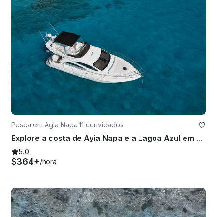
Pesca em Agia Napa
·
11 convidados
Explore a costa de Ayia Napa e a Lagoa Azul em grande estilo com o Azimut 42
5.0
$364+
/hora