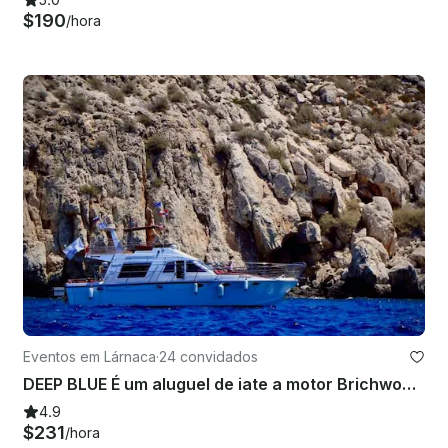
$190
/hora
Eventos em Lárnaca
·
24 convidados
DEEP BLUE É um aluguel de iate a motor Brichwood de 45 pés para 24 pessoas em Larnaca, Chipre
4.9
$231
/hora