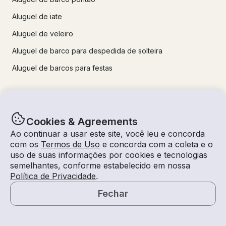
Aluguel de iate
Aluguel de veleiro
Aluguel de barco para despedida de solteira
Aluguel de barcos para festas
Diário
Cookies & Agreements
Notícias da empresa
Ao continuar a usar este site, você leu e concorda
Estilo de vida
com os
Termos de Uso
e concorda com a coleta e o
uso de suas informações por cookies e tecnologias
Guia de experiências
semelhantes, conforme estabelecido em nossa
Destinos
Política de Privacidade
.
Dicas para Locatários e Proprietários
Fechar
Mapa
Destinos Populares