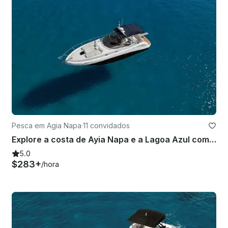
Pesca em Agia Napa
·
11 convidados
Explore a costa de Ayia Napa e a Lagoa Azul com o Sea Ray 375
5.0
$283+
/hora