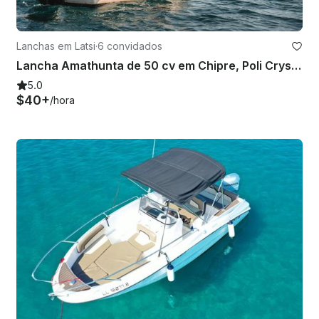
Lanchas em Latsi
·
6 convidados
Lancha Amathunta de 50 cv em Chipre, Poli Crysochous
5.0
$40+
/hora