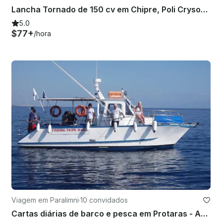
Lancha Tornado de 150 cv em Chipre, Poli Crysochous
5.0
$77+
/hora
Viagem em Paralimni
·
10 convidados
Cartas diárias de barco e pesca em Protaras - Agia Napa com o capitão Sócrates