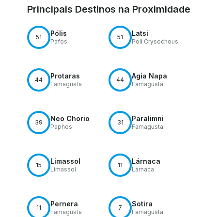
Principais Destinos na Proximidade
Pólis
Latsi
51
51
Pafos
Poli Crysochous
Protaras
Agia Napa
44
44
Famagusta
Famagusta
Neo Chorio
Paralimni
39
31
Paphos
Famagusta
Limassol
Lárnaca
15
11
Limassol
Lárnaca
Pernera
Sotira
11
7
Famagusta
Famagusta