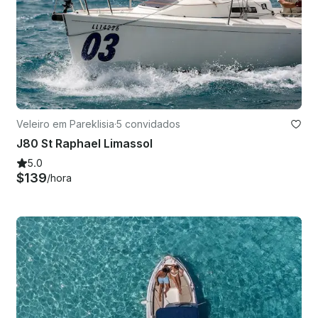
Veleiro em Pareklisia
·
5 convidados
J80 St Raphael Limassol
5.0
$139
/hora