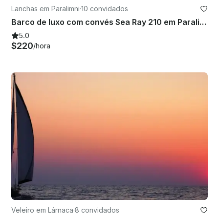
Lanchas em Paralimni
·
10 convidados
Barco de luxo com convés Sea Ray 210 em Paralimni, Chipre
5.0
$220
/hora
Veleiro em Lárnaca
·
8 convidados