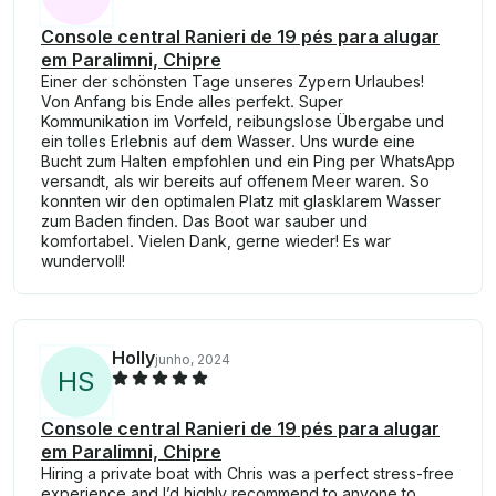
Console central Ranieri de 19 pés para alugar
em Paralimni, Chipre
Einer der schönsten Tage unseres Zypern Urlaubes!
Von Anfang bis Ende alles perfekt. Super
Kommunikation im Vorfeld, reibungslose Übergabe und
ein tolles Erlebnis auf dem Wasser. Uns wurde eine
Bucht zum Halten empfohlen und ein Ping per WhatsApp
versandt, als wir bereits auf offenem Meer waren. So
konnten wir den optimalen Platz mit glasklarem Wasser
zum Baden finden. Das Boot war sauber und
komfortabel. Vielen Dank, gerne wieder! Es war
wundervoll!
Holly
junho, 2024
H
S
Console central Ranieri de 19 pés para alugar
em Paralimni, Chipre
Hiring a private boat with Chris was a perfect stress-free
experience and I’d highly recommend to anyone to