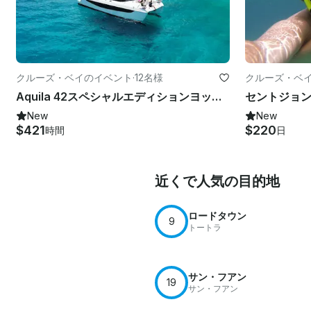
クルーズ・ベイのイベント
·
12名様
クルーズ・ベ
Aquila 42スペシャルエディションヨットでのBVIでのプライベート終日旅行
New
New
$421
$220
時間
日
近くで人気の目的地
ロードタウン
9
トートラ
サン・フアン
19
サン・フアン