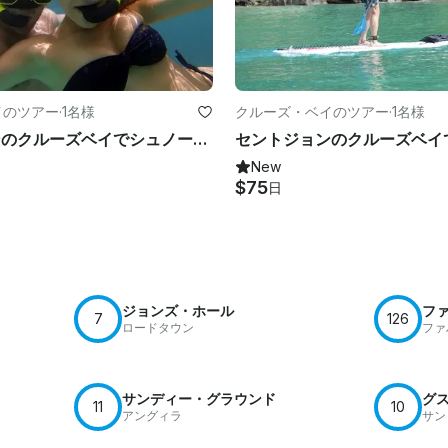
イのツアー
·
1名様
クルーズ・ベイのツアー
·
1名様
セントジョンのクルーズベイでシュノーケリングツアーをお楽しみください
New
$75
日
ジョンズ・ホール
フ
7
126
ロードタウン
ファ
サンディー・グラウンド
グ
11
10
アングィラ
サン