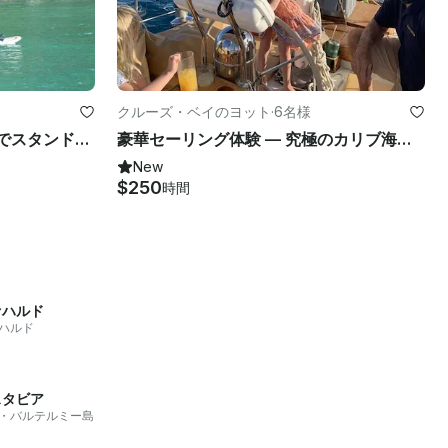
クルーズ・ベイのヨット
·
6名様
セントジョンのクルーズベイでスタンドアップパドルボードレンタルをお楽しみください
豪華セーリング体験 — 究極のカリブ海アドベンチャー
New
$250
時間
ァハルド
ハルド
スタビア
・バルテルミー島