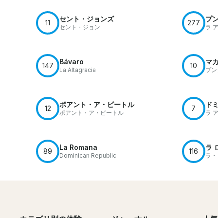
セント・ジョンズ
プ
11
277
セント・ジョン
ラ 
Bávaro
マ
147
10
La Altagracia
プン
ポアント・ア・ピートル
ド
12
7
ポアント・ア・ピートル
ラ 
La Romana
ラ 
89
116
Dominican Republic
ラ・