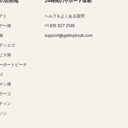
の目的地
24時間のサポート体制
アミ
ヘルプ＆よくある質問
アー湖
+1 818 927 2148
湖
support@getmyboat.com
ディエゴ
ビス湖
ーポートビーチ
ゴ
マン湖
ラーゴ
ティン
ソン