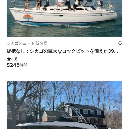
シカゴのヨット
·
12名様
提携なし：シカゴの巨大なコックピットを備えた39フィートのカタリナヨット
4.8
$245
時間