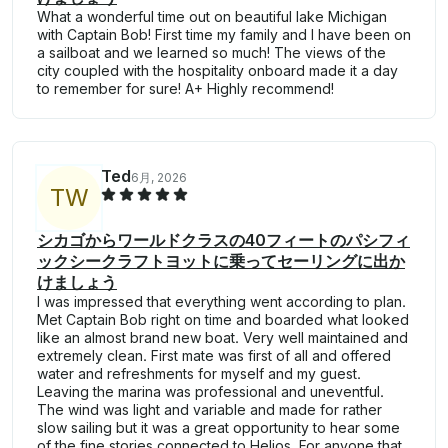
What a wonderful time out on beautiful lake Michigan
with Captain Bob! First time my family and I have been on
a sailboat and we learned so much! The views of the
city coupled with the hospitality onboard made it a day
to remember for sure! A+ Highly recommend!
Ted
6月, 2026
T
W
シカゴからワールドクラスの40フィートのパシフィ
ックシークラフトヨットに乗ってセーリングに出か
けましょう
I was impressed that everything went according to plan.
Met Captain Bob right on time and boarded what looked
like an almost brand new boat. Very well maintained and
extremely clean. First mate was first of all and offered
water and refreshments for myself and my guest.
Leaving the marina was professional and uneventful.
The wind was light and variable and made for rather
slow sailing but it was a great opportunity to hear some
of the fine stories connected to Helios. For anyone that