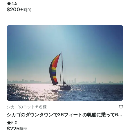
4.5
$200+
時間
シカゴのヨット
·
6名様
シカゴのダウンタウンで36フィートの帆船に乗って6名で出航しましょう
5.0
$225
時間