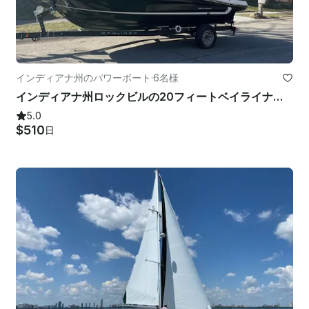
インディアナ州のパワーボート
·
6名様
インディアナ州ロックビルの20フィートベイライナーVR5ボート
5.0
$510
日