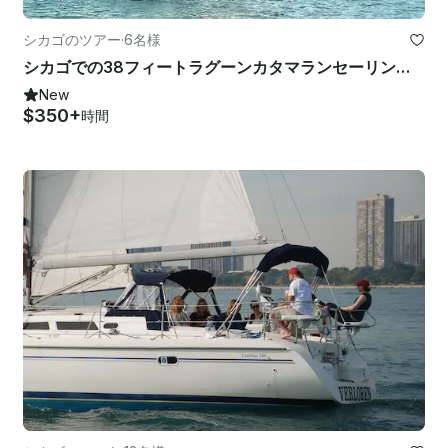
シカゴのツアー
·
6名様
シカゴでの38フィートラグーンカタマランセーリングレッスン
New
$350+
時間