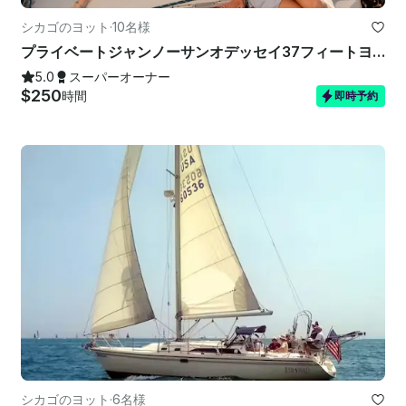
シカゴのヨット
·
10名様
プライベートジャンノーサンオデッセイ37フィートヨットシカゴクルーズ（10名様）
5.0
スーパーオーナー
$250
時間
即時予約
シカゴのヨット
·
6名様