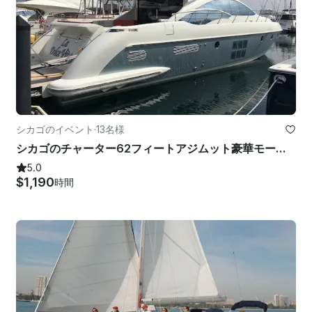
シカゴのイベント
·
13名様
シカゴのチャーター62フィートアジムット豪華モーターヨットのレンタル船長！
5.0
$1,190
時間