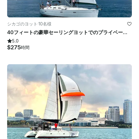
シカゴのヨット
·
10名様
40フィートの豪華セーリングヨットでのプライベートクルーズ-ベネトーオセアニス393「バガボンド」
5.0
$275
時間