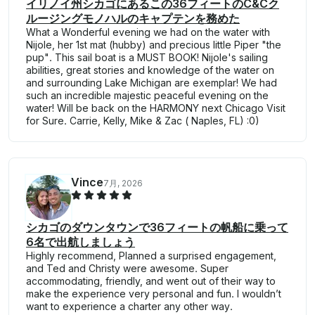
イリノイ州シカゴにあるこの36フィートのC&Cク
ルージングモノハルのキャプテンを務めた
What a Wonderful evening we had on the water with
Nijole, her 1st mat (hubby) and precious little Piper "the
pup". This sail boat is a MUST BOOK! Nijole's sailing
abilities, great stories and knowledge of the water on
and surrounding Lake Michigan are exemplar! We had
such an incredible majestic peaceful evening on the
water! Will be back on the HARMONY next Chicago Visit
for Sure. Carrie, Kelly, Mike & Zac ( Naples, FL) :0)
Vince
7月, 2026
シカゴのダウンタウンで36フィートの帆船に乗って
6名で出航しましょう
Highly recommend, Planned a surprised engagement,
and Ted and Christy were awesome. Super
accommodating, friendly, and went out of their way to
make the experience very personal and fun. I wouldn’t
want to experience a charter any other way.