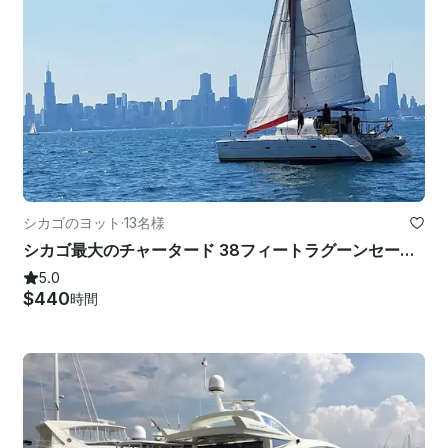
シカゴのヨット
·
13名様
シカゴ最大のチャータード 38フィートラグーンセーリングカタマラン
5.0
$440
時間