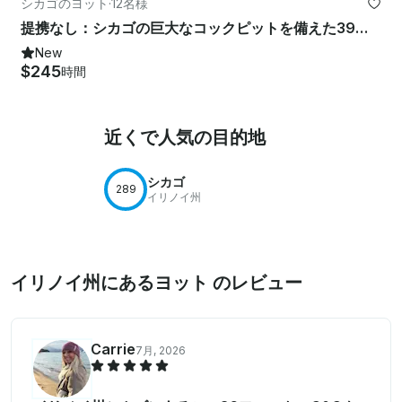
シカゴのヨット
·
12名様
提携なし：シカゴの巨大なコックピットを備えた39フィートのカタリナヨット
New
$245
時間
近くで人気の目的地
シカゴ
289
イリノイ州
イリノイ州にあるヨット のレビュー
Carrie
7月, 2026