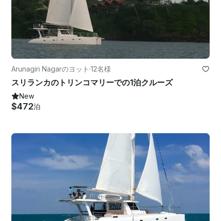
Arunagiri Nagarのヨット
·
12名様
スリランカのトリンコマリーでの1泊クルーズ
New
$472
泊