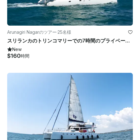
Arunagiri Nagarのツアー
·
25名様
スリランカのトリンコマリーでの7時間のプライベートホエールウォッチングクルーズ
New
$160
時間