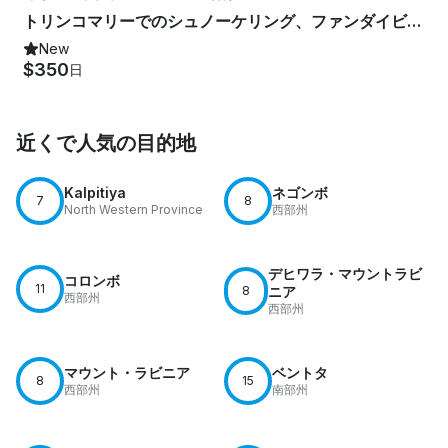
トリンコマリーでのシュノーケリング、ファンダイビングツアー、スキューバダイビングコース
New
$350
日
近くで人気の目的地
Kalpitiya
ネゴンボ
7
8
North Western Province
西部州
デヒワラ・マウントラビ
コロンボ
11
8
ニア
西部州
西部州
マウント・ラビニア
ベントタ
8
15
西部州
南部州