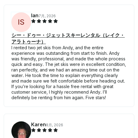
Ian
7月, 2026
I
S
シー・ドゥー・ジェットスキーレンタル（レイク・
アラトゥーナ）
I rented two jet skis from Andy, and the entire
experience was outstanding from start to finish. Andy
was friendly, professional, and made the whole process
quick and easy. The jet skis were in excellent condition,
ran perfectly, and we had an amazing time out on the
water. He took the time to explain everything clearly
and made sure we felt comfortable before heading out.
If you’re looking for a hassle free rental with great
customer service, I highly recommend Andy. I’ll
definitely be renting from him again. Five stars!
Karen
8月, 2026