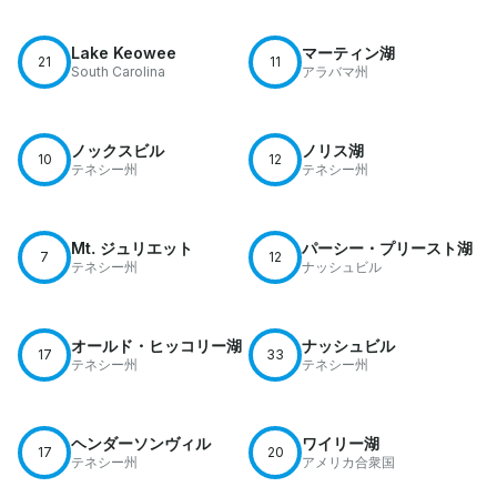
Lake Keowee
マーティン湖
21
11
South Carolina
アラバマ州
ノックスビル
ノリス湖
10
12
テネシー州
テネシー州
Mt. ジュリエット
パーシー・プリースト湖
7
12
テネシー州
ナッシュビル
オールド・ヒッコリー湖
ナッシュビル
17
33
テネシー州
テネシー州
ヘンダーソンヴィル
ワイリー湖
17
20
テネシー州
アメリカ合衆国