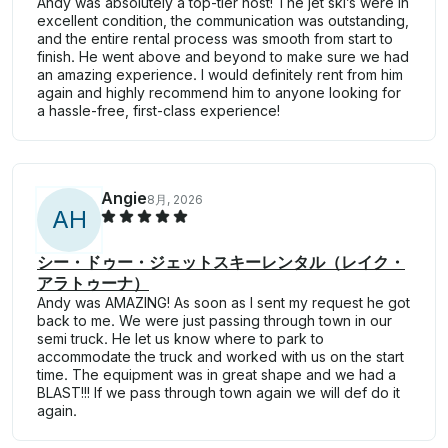
Andy was absolutely a top-tier host! The jet ski’s were in
excellent condition, the communication was outstanding,
and the entire rental process was smooth from start to
finish. He went above and beyond to make sure we had
an amazing experience. I would definitely rent from him
again and highly recommend him to anyone looking for
a hassle-free, first-class experience!
Angie
8月, 2026
A
H
シー・ドゥー・ジェットスキーレンタル（レイク・
アラトゥーナ）
Andy was AMAZING! As soon as I sent my request he got
back to me. We were just passing through town in our
semi truck. He let us know where to park to
accommodate the truck and worked with us on the start
time. The equipment was in great shape and we had a
BLAST!!! If we pass through town again we will def do it
again.