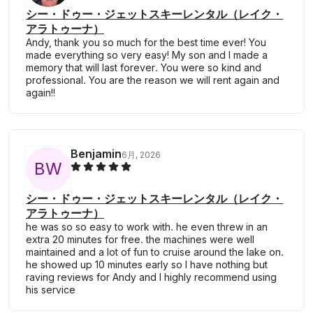
シー・ドゥー・ジェットスキーレンタル（レイク・
アラトゥーナ）
Andy, thank you so much for the best time ever! You
made everything so very easy! My son and I made a
memory that will last forever. You were so kind and
professional. You are the reason we will rent again and
again!!
Benjamin
6月, 2026
B
W
シー・ドゥー・ジェットスキーレンタル（レイク・
アラトゥーナ）
he was so so easy to work with. he even threw in an
extra 20 minutes for free. the machines were well
maintained and a lot of fun to cruise around the lake on.
he showed up 10 minutes early so I have nothing but
raving reviews for Andy and I highly recommend using
his service