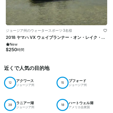
ジョージア州のウォータースポーツ
·
3名様
2018 ヤマハ VX ウェイブランナー・オン・レイク・アラトゥーナ
New
$250
時間
近くで人気の目的地
アクワース
ブフォード
12
15
ジョージア州
ジョージア州
ラニアー湖
ハートウェル湖
38
18
ジョージア州
アメリカ合衆国