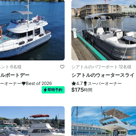
ベント
·
6名様
シアトルのパワーボート
·
12名様
トルボートデー
ーオーナー
Best of 2026
4.7
スーパーオーナー
$175
時間
即時予約