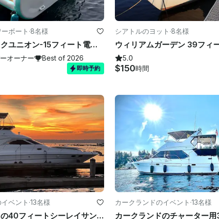
ワーボート
·
8名様
シアトルのヨット
·
8名様
クルーズレイクユニオン-15フィート電動インフレータブルボート 🚤 経験は必要ありません 🚫⛽️❗
ーオーナー
Best of 2026
5.0
$150
時間
即時予約
のイベント
·
13名様
カークランドのイベント
·
13名様
カークランドの40フィートシーレイサンダンサーモーターヨット