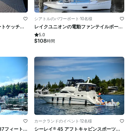
シアトルのパワーボート
·
10名様
ウィリアムガーデン 39フィートケッチヨットバーホップシアトルエクスペリエンス
レイクユニオンの電動ファンテイルボートのレンタル
5.0
$108
時間
カークランドのイベント
·
12名様
カークランドのチャーター用37フィートベイライナーモーターヨット
シーレイ® 45 アフトキャビンスポーツヨットボート