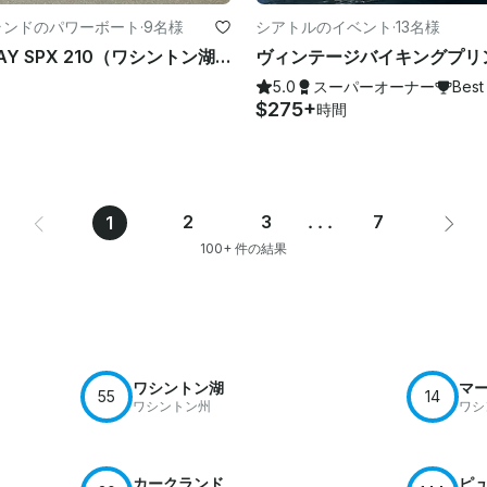
ランドのパワーボート
·
9名様
シアトルのイベント
·
13名様
2023 SEA RAY SPX 210（ワシントン湖またはスティーブンス湖でのデイリーレンタル）
5.0
スーパーオーナー
Best
$275+
時間
2
3
...
7
1
100+ 件の結果
ワシントン湖
マ
55
14
ワシントン州
ワシ
カークランド
ピ