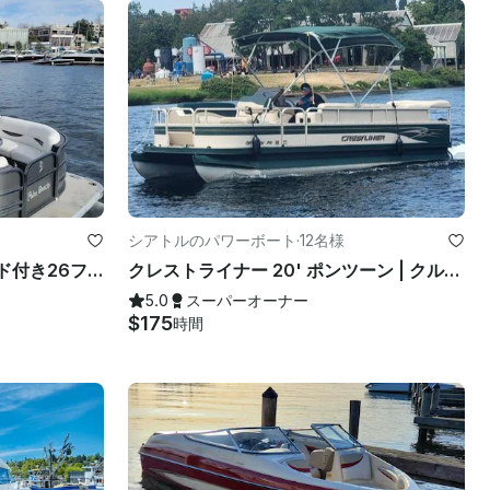
シアトルのパワーボート
·
12名様
シアトルのウォータースライド付き26フィート〜12人乗りのポンツーンパーティーバージ
クレストライナー 20' ポンツーン | クルーズレイクユニオンとレイクワシントン!
5.0
スーパーオーナー
$175
時間