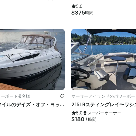
5.0
$375
時間
ワーボート
·
8名様
マーサーアイランドのパワーボー
32インチスタイルのデイズ・オフ・ヨッティング ⚓️、アイスメーカー 🧊、パークーラー 😎、ボウパッド 👙、ラボ
5.0
スーパーオーナー
$180+
時間