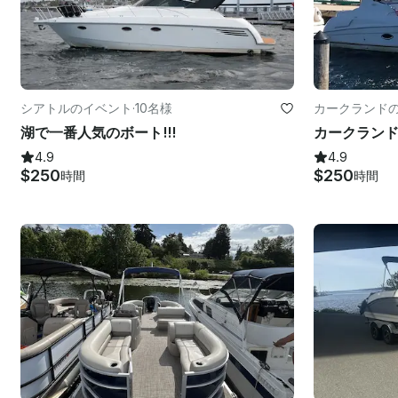
シアトルのイベント
·
10名様
カークランド
湖で一番人気のボート!!!
4.9
4.9
$250
$250
時間
時間