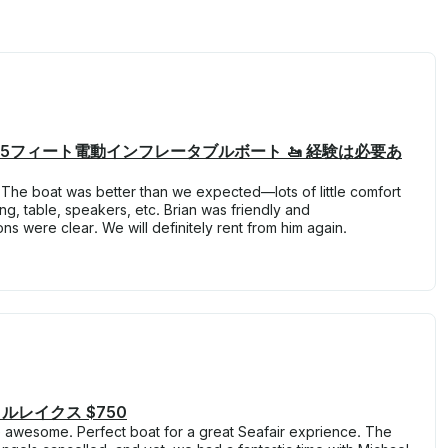
5フィート電動インフレータブルボート 🚤 経験は必要あ
The boat was better than we expected—lots of little comfort
ting, table, speakers, etc. Brian was friendly and
ns were clear. We will definitely rent from him again.
レイクス $750
 awesome. Perfect boat for a great Seafair exprience. The