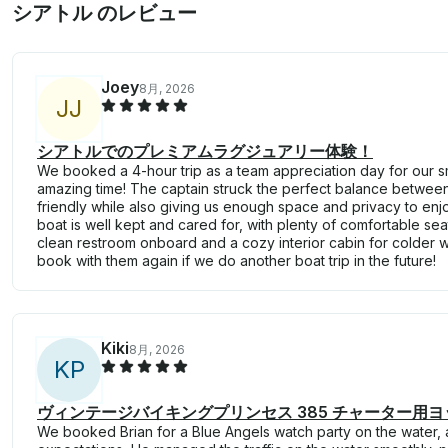
シアトル のレビュー
Joey
8月, 2026
J
J
シアトルでのプレミアムラグジュアリー体験！
We booked a 4-hour trip as a team appreciation day for our s
amazing time! The captain struck the perfect balance between 
friendly while also giving us enough space and privacy to enj
boat is well kept and cared for, with plenty of comfortable se
clean restroom onboard and a cozy interior cabin for colder 
book with them again if we do another boat trip in the future!
Kiki
8月, 2026
K
P
ヴィンテージバイキングプリンセス 385 チャーター用ヨ
We booked Brian for a Blue Angels watch party on the water,