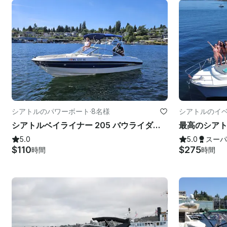
シアトルのパワーボート
·
8名様
シアトルのイ
シアトルベイライナー 205 バウライダー | ユニオン湖とワシントン湖 | シート 8
最高のシア
5.0
5.0
スーパ
$110
$275
時間
時間