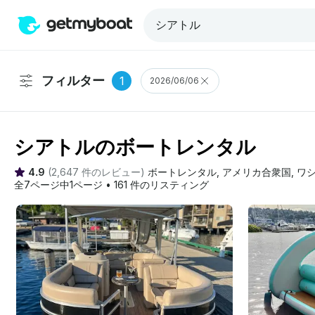
フィルター
1
2026/06/06
シアトルのボートレンタル
4.9
(
2,647 件のレビュー
)
ボートレンタル
, 
アメリカ合衆国
, 
ワ
全7ページ中1ページ
•
161 件のリスティング