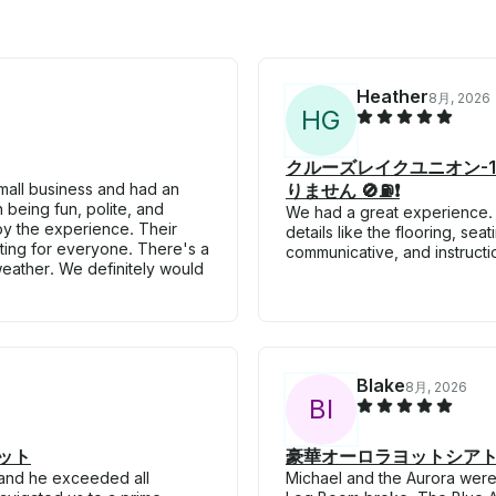
Heather
8月, 2026
H
G
クルーズレイクユニオン-1
mall business and had an
りません 🚫⛽️❗
being fun, polite, and
We had a great experience. 
oy the experience. Their
details like the flooring, sea
ating for everyone. There's a
communicative, and instructio
weather. We definitely would
Blake
8月, 2026
B
I
ット
豪華オーロラヨットシアトル
 and he exceeded all
Michael and the Aurora were