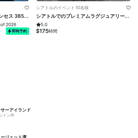
シアトルのイベント
·
10名様
ヴィンテージバイキングプリンセス 385 チャーター用ヨット
シアトルでのプレミアムラグジュアリー体験！
 of 2026
5.0
$175
時間
即時予約
ーサーアイランド
ントン州
ュージェット湾