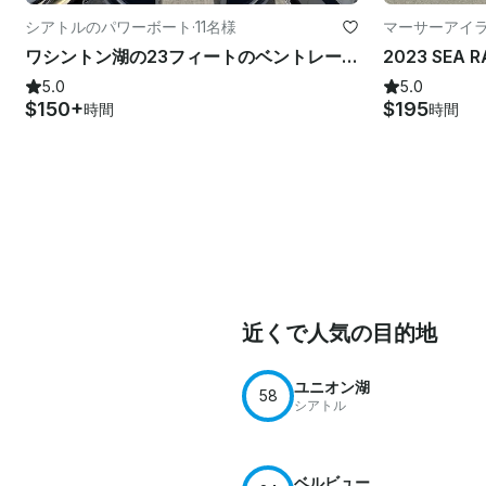
シアトルのパワーボート
·
11名様
マーサーアイ
ワシントン湖の23フィートのベントレーポンツーンボート
5.0
5.0
$150+
$195
時間
時間
近くで人気の目的地
ユニオン湖
58
シアトル
ベルビュー