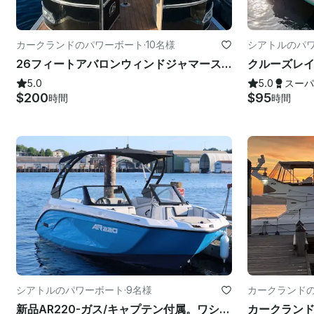
カークランドのパワーボート
·
10名様
シアトルのパ
26フィートアバロンウィンドジャマースライド付きダブルデッカーポンツーン
5.0
5.0
スーパ
$200
$95
時間
時間
シアトルのパワーボート
·
9名様
カークランド
新品AR220-ガス/キャプテン付属。ワシントン湖とその周辺地域。