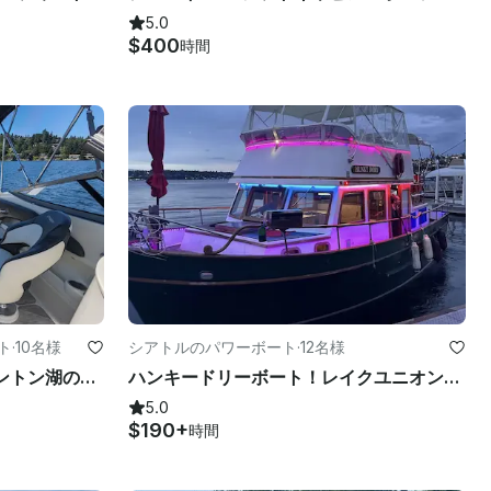
5.0
$400
時間
ト
·
10名様
シアトルのパワーボート
·
12名様
215LRスティングレイ〜ワシントン湖のバスルーム、インナーチュービング
ハンキードリーボート！レイクユニオンとレイクWAツアー、カラオケシステム、ミニ冷蔵庫！
5.0
$190+
時間