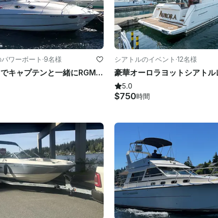
のパワーボート
·
9名様
シアトルのイベント
·
12名様
カークランドでキャプテンと一緒にRGM 2000キャビンモーターヨットを予約
5.0
$750
時間