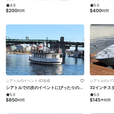
4.9
5.0
$200
$400
時間
時間
シアトルのイベント
·
42名様
シアトルのパ
シアトルでの次のイベントにぴったりのユニークなツアーボートアドベンチャー
5.0
5.0
$850
$145+
時間
時間