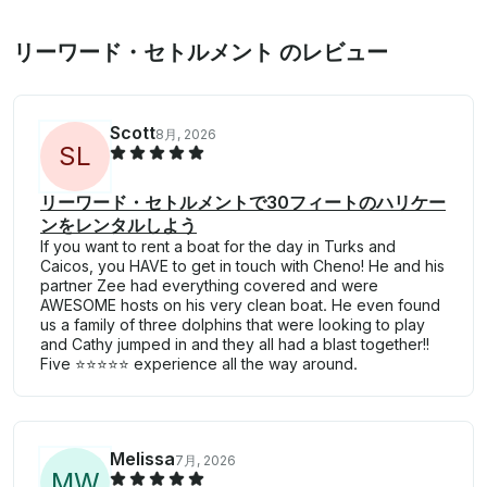
リーワード・セトルメント のレビュー
Scott
8月, 2026
S
L
リーワード・セトルメントで30フィートのハリケー
ンをレンタルしよう
If you want to rent a boat for the day in Turks and
Caicos, you HAVE to get in touch with Cheno! He and his
partner Zee had everything covered and were
AWESOME hosts on his very clean boat. He even found
us a family of three dolphins that were looking to play
and Cathy jumped in and they all had a blast together!!
Five ⭐️⭐️⭐️⭐️⭐️ experience all the way around.
Melissa
7月, 2026
M
W