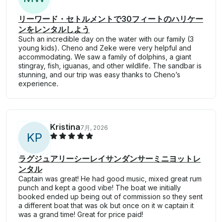
リーワード・セトルメントで30フィートのハリケー
ンをレンタルしよう
Such an incredible day on the water with our family (3
young kids). Cheno and Zeke were very helpful and
accommodating. We saw a family of dolphins, a giant
stingray, fish, iguanas, and other wildlife. The sandbar is
stunning, and our trip was easy thanks to Cheno’s
experience.
Kristina
7月, 2026
K
P
ラグジュアリーシーレイサンダンサーミニヨットレ
ンタル
Captain was great! He had good music, mixed great rum
punch and kept a good vibe! The boat we initially
booked ended up being out of commission so they sent
a different boat that was ok but once on it w captain it
was a grand time! Great for price paid!