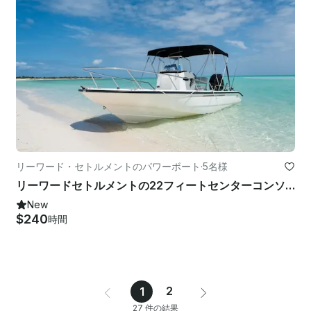
リーワード・セトルメントのパワーボート
·
5名様
リーワードセトルメントの22フィートセンターコンソールボストンホエーラードーントレスレンタル
New
$240
時間
2
1
27 件の結果