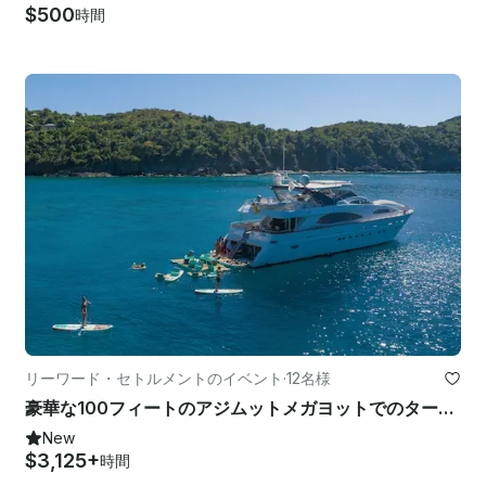
$500
時間
リーワード・セトルメントのイベント
·
12名様
豪華な100フィートのアジムットメガヨットでのタークス・カイコス諸島での休暇
New
$3,125+
時間