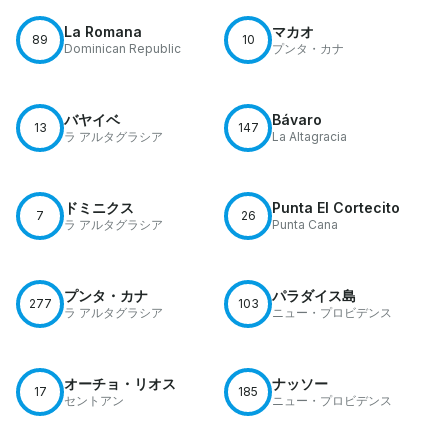
La Romana
マカオ
89
10
Dominican Republic
プンタ・カナ
バヤイベ
Bávaro
13
147
ラ アルタグラシア
La Altagracia
ドミニクス
Punta El Cortecito
7
26
ラ アルタグラシア
Punta Cana
プンタ・カナ
パラダイス島
277
103
ラ アルタグラシア
ニュー・プロビデンス
オーチョ・リオス
ナッソー
17
185
セントアン
ニュー・プロビデンス