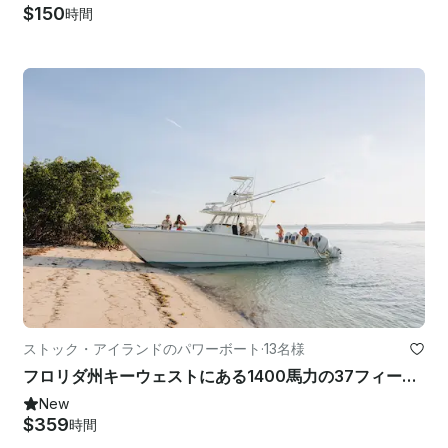
$150
時間
ストック・アイランドのパワーボート
·
13名様
フロリダ州キーウェストにある1400馬力の37フィートフリーダムヨット
New
$359
時間