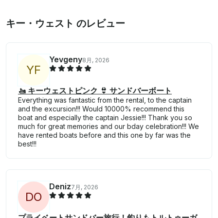
キー・ウェスト のレビュー
Yevgeny
8月, 2026
Y
F
🚤 キーウェストピンク 👙 サンドバーボート
Everything was fantastic from the rental, to the captain
and the excursion!!! Would 10000% recommend this
boat and especially the captain Jessie!!! Thank you so
much for great memories and our bday celebration!!! We
have rented boats before and this one by far was the
best!!!
Deniz
7月, 2026
D
O
プライベートサンドバー旅行！釣りもトルトゥーガ