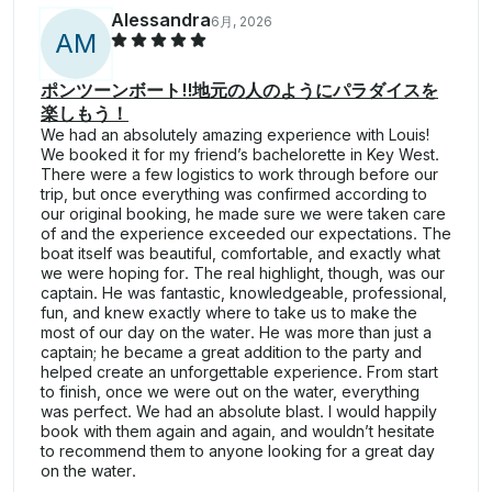
Alessandra
6月, 2026
A
M
ポンツーンボート!!地元の人のようにパラダイスを
楽しもう！
We had an absolutely amazing experience with Louis!
We booked it for my friend’s bachelorette in Key West.
There were a few logistics to work through before our
trip, but once everything was confirmed according to
our original booking, he made sure we were taken care
of and the experience exceeded our expectations. The
boat itself was beautiful, comfortable, and exactly what
we were hoping for. The real highlight, though, was our
captain. He was fantastic, knowledgeable, professional,
fun, and knew exactly where to take us to make the
most of our day on the water. He was more than just a
captain; he became a great addition to the party and
helped create an unforgettable experience. From start
to finish, once we were out on the water, everything
was perfect. We had an absolute blast. I would happily
book with them again and again, and wouldn’t hesitate
to recommend them to anyone looking for a great day
on the water.