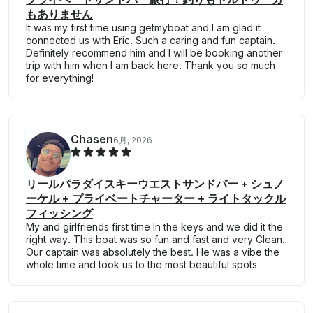
もありません
It was my first time using getmyboat and I am glad it
connected us with Eric. Such a caring and fun captain.
Definitely recommend him and I will be booking another
trip with him when I am back here. Thank you so much
for everything!
Chasen
6月, 2026
リールパラダイスキーウエストサンドバー + シュノ
ーケル + プライベートチャーター + ライトタックル
フィッシング
My and girlfriends first time In the keys and we did it the
right way. This boat was so fun and fast and very Clean.
Our captain was absolutely the best. He was a vibe the
whole time and took us to the most beautiful spots