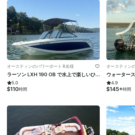
オースティンのパワーボート
·
8名様
オースティン
ラーソン LXH 190 OB で水上で楽しいひとときを — 7人乗り！
5.0
4.9
$110
$145+
時間
時間