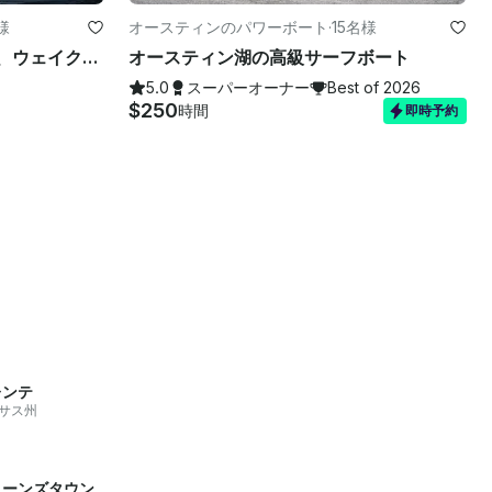
様
オースティンのパワーボート
·
15名様
オースティンのチュービング、ウェイクボード、ニーボード用の23フィートラーソンボート
オースティン湖の高級サーフボート
5.0
スーパーオーナー
Best of 2026
$250
時間
即時予約
レンテ
サス州
ョーンズタウン