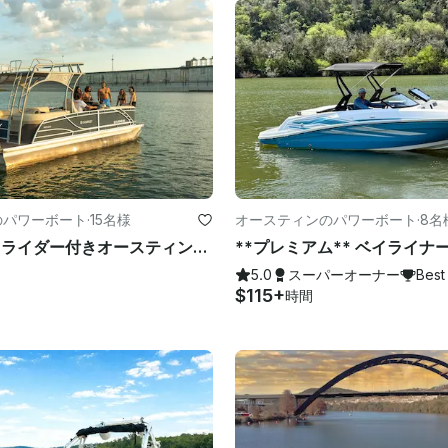
のパワーボート
·
15名様
オースティンのパワーボート
·
8名
ウォータースライダー付きオースティン湖2階建てトリトゥーン.楽しいキャプテンが付属！
5.0
スーパーオーナー
Best
$115+
時間