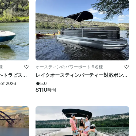
様
オースティンのパワーボート
·
9名様
**プレミアム** ベイライナー-トラビス湖またはオースティン湖 (1/2)
レイクオースティンパーティー対応ポンツーン（9人用）— キャプテン＆リリーパッド付属！
 of 2026
5.0
$110
時間