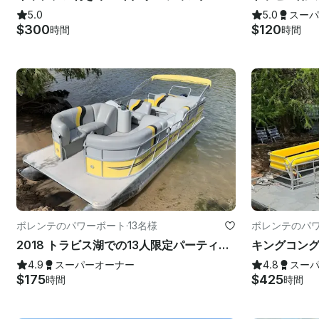
5.0
5.0
スーパ
$300
$120
時間
時間
ボレンテのパワーボート
·
13名様
ボレンテのパ
2018 トラビス湖での13人限定パーティーポンツーン-スクリュードライバー
4.9
スーパーオーナー
4.8
スー
$175
$425
時間
時間