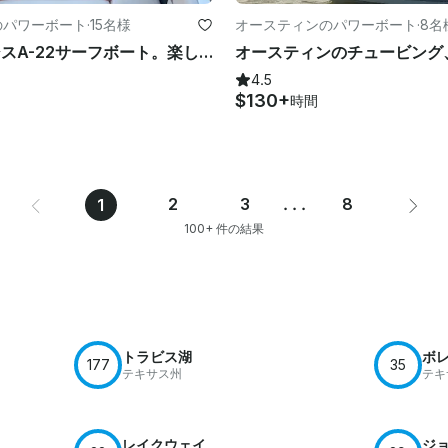
のパワーボート
·
15名様
オースティンのパワーボート
·
8名
美しいアクシスA-22サーフボート。楽しい船長と燃料が含まれています。メガサウンドシステム！
4.5
$130+
時間
2
3
...
8
1
100+ 件の結果
トラビス湖
ボ
177
35
テキサス州
テキ
レイクウェイ
ジ