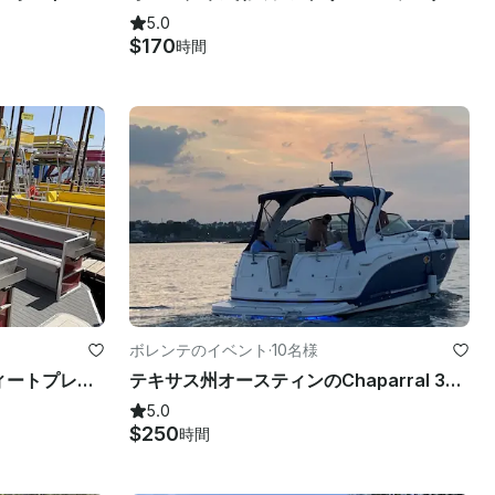
5.0
$170
時間
ボレンテのイベント
·
10名様
レッドブル！19人乗り 29フィートプレミアダブルデッキポンツーン滑り台付きボレンテ
テキサス州オースティンのChaparral 330シグネチャー・モーターヨット・レンタル
5.0
$250
時間