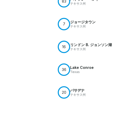
83
テキサス州
ジョージタウン
7
テキサス州
リンドン B. ジョンソン湖
16
テキサス州
Lake Conroe
36
Texas
パサデナ
20
テキサス州