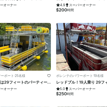
ーオーナー
4.9
スーパーオーナー
$200
時間
ワーボート
·
25名様
ボレンテのパワーボート
·
19名様
キングコングは29フィートのパーティーバージで、あなたと24人の友達にぴったりです！
パーオーナー
5.0
スーパーオーナー
$250
時間