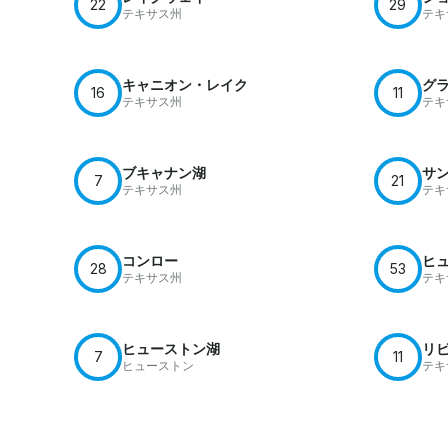
22
29
テキサス州
テキ
キャニオン・レイク
グ
16
11
テキサス州
テキ
ブキャナン湖
サ
7
21
テキサス州
テキ
コンロー
ヒ
28
53
テキサス州
テキ
ヒューストン湖
リ
7
11
ヒューストン
テキ