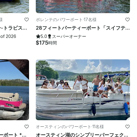
様
ボレンテのパワーボート
·
17名様
**プレミアム** ベイライナー-トラビス湖またはオースティン湖（2/2）
28フィートパーティーボート「スイフティ」*トラビス湖のみ*
 of 2026
5.0
スーパーオーナー
$175
時間
オースティンのパワーボート
·
11名様
新しいクイーンビーパーティーボート *レイクトラビスでのみ*
オースティン湖のシンプリーパーフェクト24フィートサントラッカーポンツーン