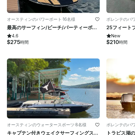
オースティンのパワーボート
·
16名様
ボレンテのパ
最高のサーフィン/ビーチ/パーティーボート：オースティン湖の26フィートムーンバタイコン
4.6
New
$275
$210
時間
時間
オースティンのウォータースポーツ
·
8名様
ボレンテのパ
キャプテン付きウェイクサーフィングスーパーエアノーティーク