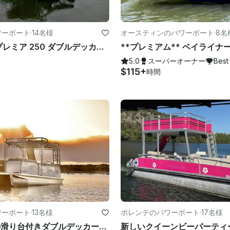
ワーボート
·
14名様
オースティンのパワーボート
·
8名
25フィートプレミア 250 ダブルデッカーポンツーンスライド付き、レイクトラビス、キャプテン付属
5.0
スーパーオーナー
Best
$115+
時間
ワーボート
·
13名様
ボレンテのパワーボート
·
17名様
トラビス湖の滑り台付きダブルデッカー・トリトゥーン