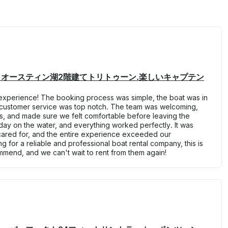
オースティン湖2階建てトリトゥーン.楽しいキャプテン
experience! The booking process was simple, the boat was in
e customer service was top notch. The team was welcoming,
s, and made sure we felt comfortable before leaving the
ay on the water, and everything worked perfectly. It was
 cared for, and the entire experience exceeded our
ng for a reliable and professional boat rental company, this is
mmend, and we can't wait to rent from them again!