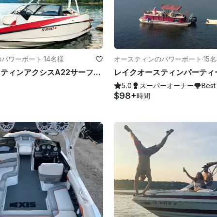
のパワーボート
·
14名様
オースティンのパワーボート
·
15
レイクオースティンアクシスA22サーフボートにはすべてが含まれています!
5.0
スーパーオーナー
Best
$98+
時間