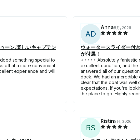
Anna
8月, 2026
A
D
ゥーン.楽しいキャプテン
ウォータースライダー付き
が付属！
 added something special to
⭐⭐⭐⭐⭐ Absolutely fantastic 
s off at a more convenient
excellent condition, and th
ellent experience and will
answered all of our question
dock. We had an incredible d
clear that the boat was well
expectations. If you're looki
the place to go. Highly reco
Ristin
8月, 2026
R
S