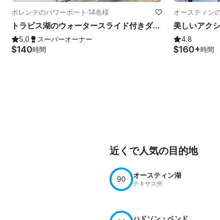
ボレンテのパワーボート
·
14名様
オースティン
トラビス湖のウォータースライド付きダブルデッカー・トリトゥーン
5.0
スーパーオーナー
4.8
$140
$160+
時間
時間
近くで人気の目的地
オースティン湖
90
テキサス州
ハドソン・ベンド