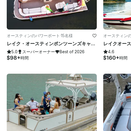
オースティンのパワーボート
·
15名様
オースティン
レイク・オースティンポンツーンズキャプテン付属 I Party Cove Experts
5.0
スーパーオーナー
Best of 2026
4.6
$98+
$160+
時間
時間