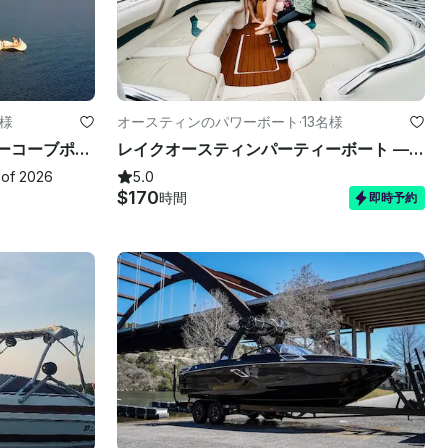
名様
オースティンのパワーボート
·
13名様
レイクオースティンパーティーコーブポンツーンキャプテン付属
レイクオースティンパーティーボート — チュービング、ニーボード、キャプテン付属
 of 2026
5.0
$170
時間
即時予約