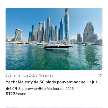
Événements à Dubaï
·
15 invités
Yacht Majesty de 50 pieds pouvant accueillir jusqu'à 15 personnes dans le port de Dubaï — Garantie de prix bas !
5.0
Superowner
Le Meilleur de 2026
$123
/heure