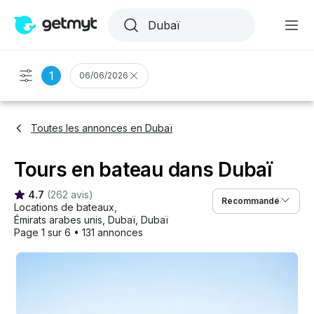
1
06/06/2026
Toutes les annonces en Dubaï
Tours en bateau dans Dubaï
4.7
(
262 avis
)
Recommandé
Locations de bateaux
, 
Émirats arabes unis
, 
Dubaï
, 
Dubaï
Page 1 sur 6
•
131 annonces