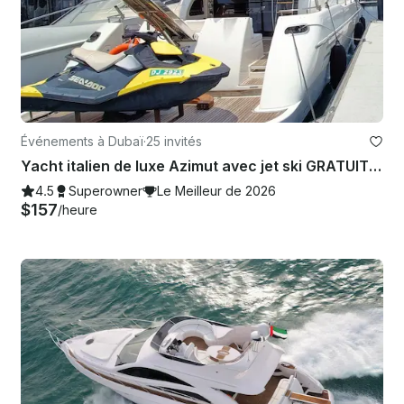
Événements à Dubaï
·
25 invités
Yacht italien de luxe Azimut avec jet ski GRATUIT Meilleure offre de la marina de Dubaï
4.5
Superowner
Le Meilleur de 2026
$157
/heure