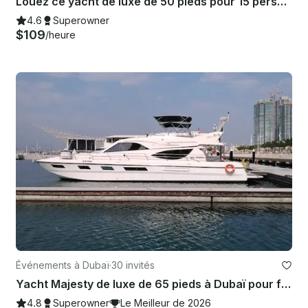
Louez ce yacht de luxe de 50 pieds pour 15 personnes à Dubaï
4.6
Superowner
$109
/heure
Événements à Dubaï
·
30 invités
Yacht Majesty de luxe de 65 pieds à Dubaï pour fêtes et événements — Jusqu'à 30 personnes
4.8
Superowner
Le Meilleur de 2026