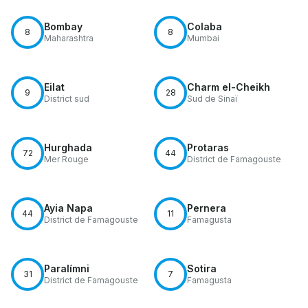
Bombay
Colaba
8
8
Maharashtra
Mumbai
Eilat
Charm el-Cheikh
9
28
District sud
Sud de Sinaï
Hurghada
Protaras
72
44
Mer Rouge
District de Famagouste
Ayia Napa
Pernera
44
11
District de Famagouste
Famagusta
Paralímni
Sotira
31
7
District de Famagouste
Famagusta