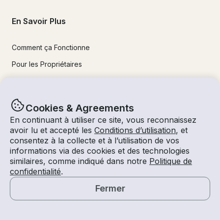
En Savoir Plus
Comment ça Fonctionne
Pour les Propriétaires
Applications Mobiles
Sécurité
Cookies & Agreements
En continuant à utiliser ce site, vous reconnaissez
Expériences
avoir lu et accepté les
Conditions d’utilisation
, et
consentez à la collecte et à l’utilisation de vos
informations via des cookies et des technologies
Location de Bateaux
similaires, comme indiqué dans notre
Politique de
Location de Jet Ski
confidentialité
.
Charters de Pêche
Fermer
Carte
Location de bateaux à moteur
Location de Pontons