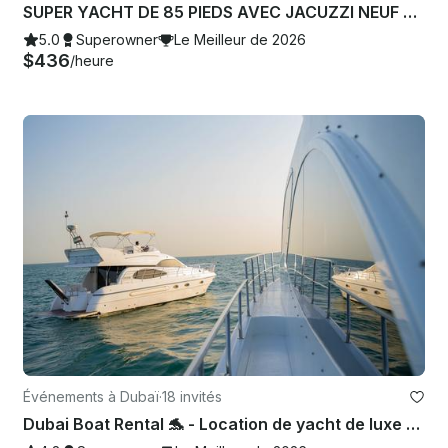
SUPER YACHT DE 85 PIEDS AVEC JACUZZI NEUF ET LUXE POUVANT ACCUEILLIR JUSQU'À 70 PERSONNES DANS LA MARINA DE DUBAÏ
5.0
Superowner
Le Meilleur de 2026
$436
/heure
Événements à Dubaï
·
18 invités
Dubai Boat Rental 🐬 - Location de yacht de luxe de 52 pieds à Dubaï pouvant accueillir jusqu'à 18 personnes