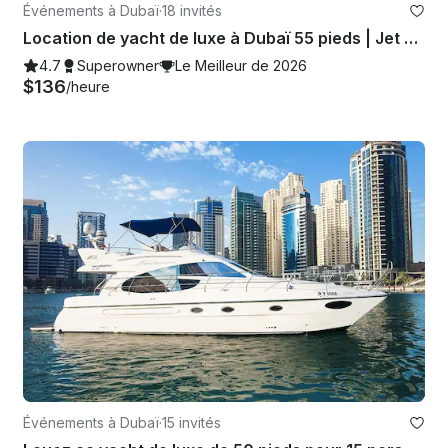
Événements à Dubaï
·
18 invités
Location de yacht de luxe à Dubaï 55 pieds | Jet ski gratuit | Terrasse spacieuse | Meilleur prix ⚓
4.7
Superowner
Le Meilleur de 2026
$136
/heure
Événements à Dubaï
·
15 invités