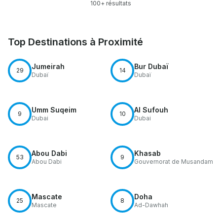
100+ résultats
Top Destinations à Proximité
Jumeirah
Bur Dubaï
29
14
Dubaï
Dubaï
Umm Suqeim
Al Sufouh
9
10
Dubai
Dubai
Abou Dabi
Khasab
53
9
Abou Dabi
Gouvernorat de Musandam
Mascate
Doha
25
8
Mascate
Ad-Dawhah