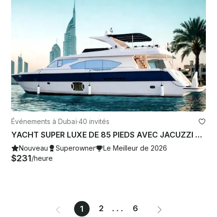
Événements à Dubaï
·
40 invités
YACHT SUPER LUXE DE 85 PIEDS AVEC JACUZZI POUVANT ACCUEILLIR JUSQU'À 40 PERSONNES
Nouveau
Superowner
Le Meilleur de 2026
$231
/heure
2
...
6
1