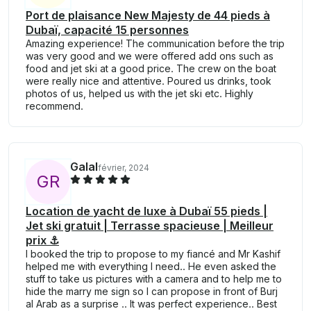
Port de plaisance New Majesty de 44 pieds à
Dubaï, capacité 15 personnes
Amazing experience! The communication before the trip
was very good and we were offered add ons such as
food and jet ski at a good price. The crew on the boat
were really nice and attentive. Poured us drinks, took
photos of us, helped us with the jet ski etc. Highly
recommend.
Galal
février, 2024
G
R
Location de yacht de luxe à Dubaï 55 pieds |
Jet ski gratuit | Terrasse spacieuse | Meilleur
prix ⚓
I booked the trip to propose to my fiancé and Mr Kashif
helped me with everything I need.. He even asked the
stuff to take us pictures with a camera and to help me to
hide the marry me sign so I can propose in front of Burj
al Arab as a surprise .. It was perfect experience.. Best