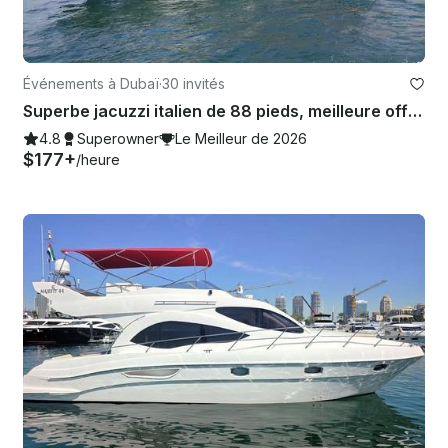
Événements à Dubaï
·
30 invités
Superbe jacuzzi italien de 88 pieds, meilleure offre dans la marina de Dubaï
4.8
Superowner
Le Meilleur de 2026
$177+
/heure