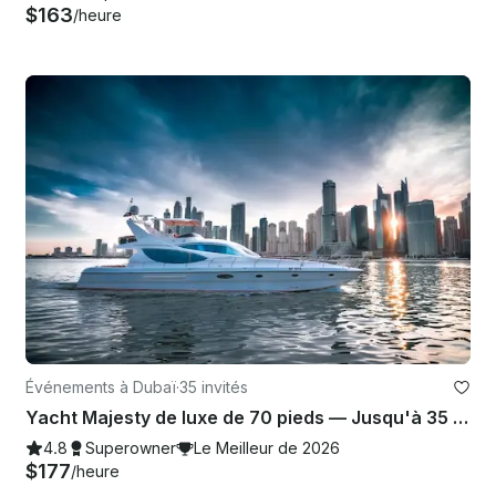
$163
/heure
Événements à Dubaï
·
35 invités
Yacht Majesty de luxe de 70 pieds — Jusqu'à 35 personnes dans le port de plaisance de Dubaï
4.8
Superowner
Le Meilleur de 2026
$177
/heure