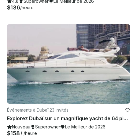
4.8
Superowner
Le Meilleur de 2026
$136
/heure
Événements à Dubaï
·
23 invités
Explorez Dubaï sur un magnifique yacht de 64 pieds avec 2 chaises longues
Nouveau
Superowner
Le Meilleur de 2026
$158+
/heure