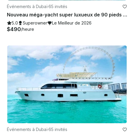
Événements à Dubaï
·
65 invités
Nouveau méga-yacht super luxueux de 90 pieds avec jacuzzi pouvant accueillir jusqu'à 65 personnes
5.0
Superowner
Le Meilleur de 2026
$490
/heure
Événements à Dubaï
·
65 invités