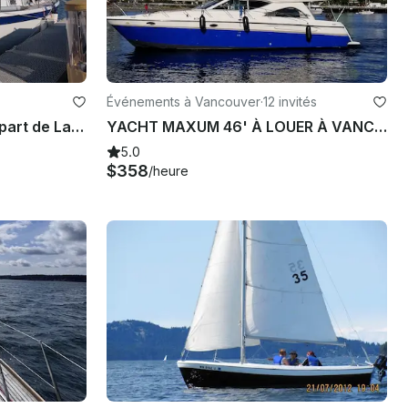
Événements à Vancouver
·
12 invités
Excursions en voilier au départ de La Conner, Washington
YACHT MAXUM 46' À LOUER À VANCOUVER
5.0
$358
/heure