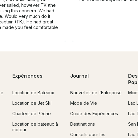
er sailed, however TK (the
asing this concern. We had
ime. Would very much do it
 captain (TK). He had great
he made you feel comfortable
Expériences
Journal
Des
Pop
ne
Location de Bateaux
Nouvelles de l'Entreprise
Miam
Location de Jet Ski
Mode de Vie
Lac 
Charters de Pêche
Guide des Expériences
Lac 
Location de bateaux à
Destinations
San 
moteur
Conseils pour les
Lac 