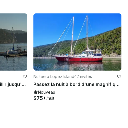
Nuitée à Lopez Island
·
12 invités
Santana 22 pouvant accueillir jusqu'à 4 personnes à Olga Washington
Passez la nuit à bord d'une magnifique goélette de 65 pieds sur l'île de Lopez
Nouveau
$75+
/nuit