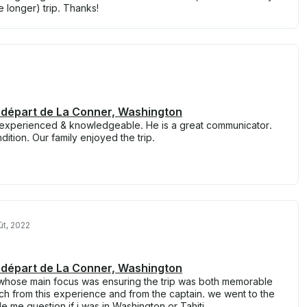
 longer) trip. Thanks!
u départ de La Conner, Washington
ry experienced & knowledgeable. He is a great communicator.
dition. Our family enjoyed the trip.
ût, 2022
u départ de La Conner, Washington
 whose main focus was ensuring the trip was both memorable
ch from this experience and from the captain. we went to the
e me question if i was in Washington or Tahiti.