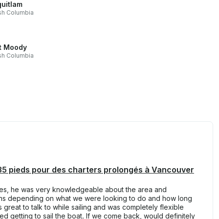
uitlam
ish Columbia
t Moody
ish Columbia
 35 pieds pour des charters prolongés à Vancouver
mes, he was very knowledgeable about the area and
ons depending on what we were looking to do and how long
great to talk to while sailing and was completely flexible
ved getting to sail the boat. If we come back, would definitely