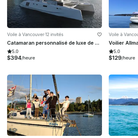
Voile à Vancouver
·
12 invités
Voile à Vanco
Catamaran personnalisé de luxe de 50 pieds à Vancouver pour 12 invités
5.0
5.0
$394
$129
/heure
/heure