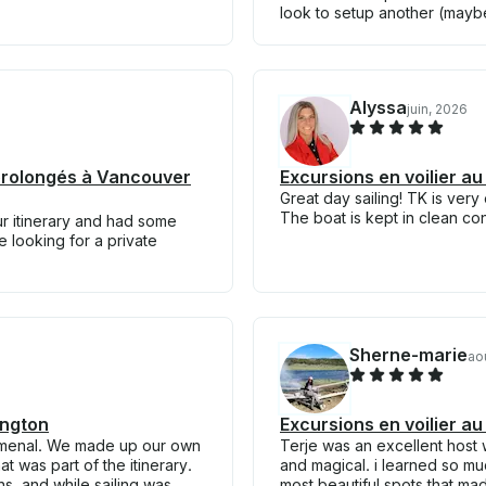
look to setup another (maybe
Alyssa
juin, 2026
 prolongés à Vancouver
Excursions en voilier a
Great day sailing! TK is ve
The boat is kept in clean con
ur itinerary and had some
looking for a private
Sherne-marie
ao
ington
Excursions en voilier a
enomenal. We made up our own
Terje was an excellent host
 was part of the itinerary.
and magical. i learned so mu
ns, and while sailing was
most beautiful spots that mad