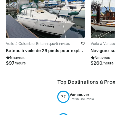
Voile à Colombie-Britannique
·
5 invités
Voile à Vanco
Bateau à voile de 26 pieds pour explorer et camper dans les îles Gulf de la Colombie-Britannique
Nouveau
Nouveau
$97
$260
/heure
/heure
Top Destinations à Pro
Vancouver
77
British Columbia