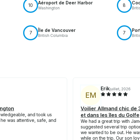
Aéroport de Deer Harbor
Coq
10
8
Washington
Brit
Île de Vancouver
Por
7
7
British Columbia
Brit
Erik
juillet, 2026
E
M
ington
Voilier Allmand chic de
nowledgeable, and took us
et dans les îles du Golfe
 he was attentive, safe, and
We had a great trip with Ja
suggested several trip opti
we wanted to be out. He was 
while on the trip. Our son lo