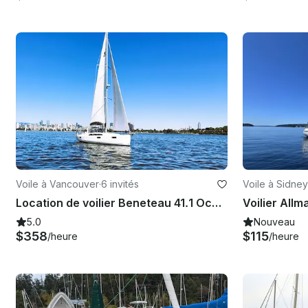
Voile à Vancouver
·
6 invités
Voile à Sidney
Location de voilier Beneteau 41.1 Oceanis à Vancouver
5.0
Nouveau
$358
$115
/heure
/heure