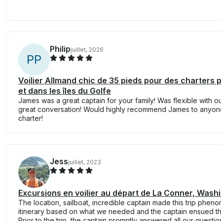
Philip
juillet, 2026
P
P
Voilier Allmand chic de 35 pieds pour des charters
et dans les îles du Golfe
James was a great captain for your family! Was flexible with o
great conversation! Would highly recommend James to anyone 
charter!
Jess
juillet, 2023
Excursions en voilier au départ de La Conner, Wash
The location, sailboat, incredible captain made this trip ph
itinerary based on what we needed and the captain ensued that
Prior to the trip, the captain promptly answered all our questio