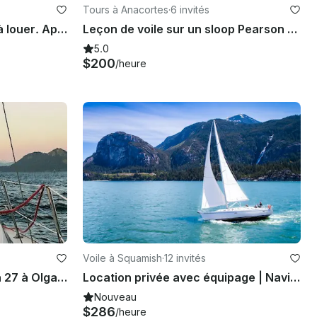
Tours à Anacortes
·
6 invités
Superbe voilier Dufour 38 à louer. Apprenez à naviguer. Feux d'artifice Renforcement de l'équipe
Leçon de voile sur un sloop Pearson Resolute de 19 pieds à Olga, dans l'État de Washington
5.0
$200
/heure
Voile à Squamish
·
12 invités
Location de voilier Catalina 27 à Olga, Washington
Location privée avec équipage | Naviguez sur le vent légendaire de Howe Sound | Squamish, BC
Nouveau
$286
/heure