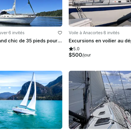
uver
·
6 invités
Voile à Anacortes
·
8 invités
Voilier Allmand chic de 35 pieds pour des charters prolongés à Vancouver et dans les îles du Golfe
5.0
$500
/jour