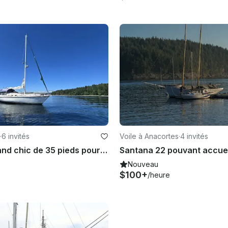
·
6 invités
Voile à Anacortes
·
4 invités
Voilier Allmand chic de 35 pieds pour des chartes prolongées dans les îles du Golfe
Nouveau
$100+
/heure