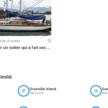
uver
·
4 invités
Naviguez sur un voilier qui a fait ses preuves pour faire le tour du monde | 30' Classic
ximité
Granville Island
San
21
14
Vancouver
Was