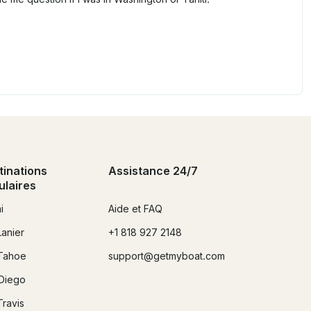
tinations
Assistance 24/7
ulaires
i
Aide et FAQ
Lanier
+1 818 927 2148
Tahoe
support@getmyboat.com
Diego
Travis