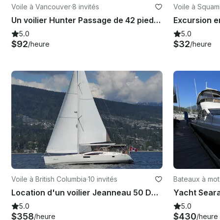
Voile à Vancouver
·
8 invités
Voile à Squam
Un voilier Hunter Passage de 42 pieds naviguant sur False Creek et English Bay à Vancouver
5.0
5.0
$92
$32
/heure
/heure
Voile à British Columbia
·
10 invités
Bateaux à mot
Location d'un voilier Jeanneau 50 DS à English Bay
5.0
5.0
$358
$430
/heure
/heure