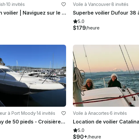
ish
·
10 invités
Voile à Vancouver
·
8 invités
Excursion en voilier | Naviguez sur le vent légendaire de Howe Sound | Squamish, BC
5.0
$179
/heure
eur à Port Moody
·
14 invités
Voile à Anacortes
·
6 invités
Yacht Searay de 50 pieds - Croisière en cascade à Deep Cove
5.0
$90+
/heure