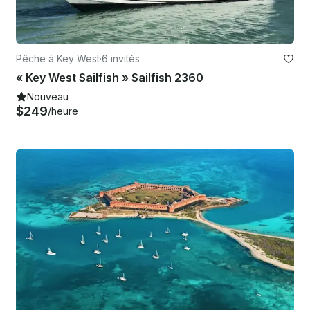
Pêche à Key West
·
6 invités
« Key West Sailfish » Sailfish 2360
Nouveau
$249
/heure