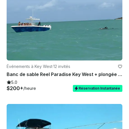
Événements à Key West
·
12 invités
Banc de sable Reel Paradise Key West + plongée avec tuba + charter privé + pêche au matériel léger
5.0
$200+
/heure
Réservation Instantanée