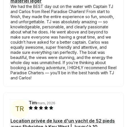
matériel léger
We had the BEST day out on the water with Captain TJ
and Carlos from Reel Paradise Charters! From start to
finish, they made the entire experience so fun, smooth,
and unforgettable. TJ was absolutely amazing — so
knowledgeable, personable, and clearly passionate
about what he does. He went above and beyond to
make sure everyone was having a great time, and we
couldn’t have asked for a better captain. Carlos was
equally awesome, super friendly and attentive, and
made sure everything ran perfectly. The boat was
beautiful, the views were stunning, and the energy the
whole day was unmatched. If you’re thinking about
booking a boating adventure, I HIGHLY recommend Reel
Paradise Charters — you’ll be in the best hands with TJ
and Carlos!
Tim
mars, 2026
T
R
Location privée de luxe d'un yacht de 52 pieds
avec Flybridge à Key West | Jusqu'à 10