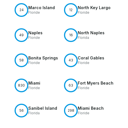
Marco Island
North Key Largo
24
12
Floride
Floride
Naples
North Naples
49
16
Floride
Florida
Bonita Springs
Coral Gables
58
43
Floride
Floride
Miami
Fort Myers Beach
830
63
Floride
Floride
Sanibel Island
Miami Beach
56
298
Florida
Floride