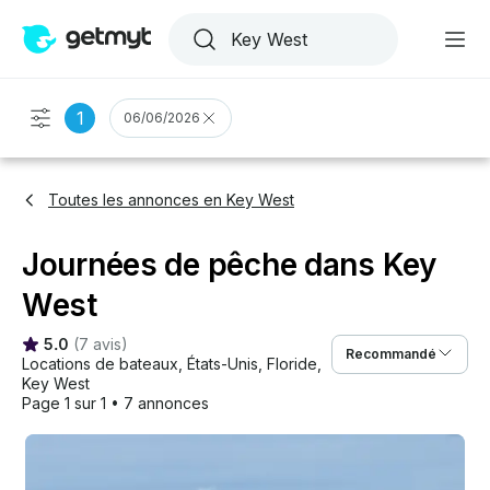
1
06/06/2026
Toutes les annonces en Key West
Journées de pêche dans Key
West
5.0
(
7 avis
)
Recommandé
Locations de bateaux
, 
États-Unis
, 
Floride
, 
Key West
Page 1 sur 1
•
7 annonces