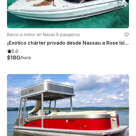
Barco a motor en Nasáu
·
8 pasajeros
¡Exótico chárter privado desde Nassau a Rose Island, Pig Beach y más!
5.0
$180
/hora