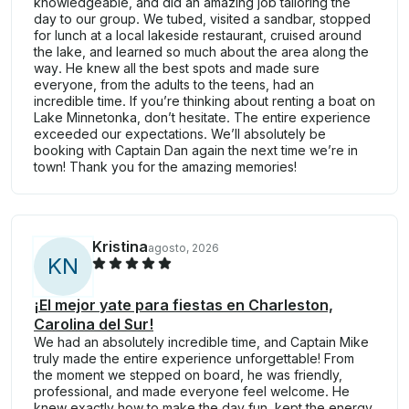
knowledgeable, and did an amazing job tailoring the
day to our group. We tubed, visited a sandbar, stopped
for lunch at a local lakeside restaurant, cruised around
the lake, and learned so much about the area along the
way. He knew all the best spots and made sure
everyone, from the adults to the teens, had an
incredible time. If you’re thinking about renting a boat on
Lake Minnetonka, don’t hesitate. The entire experience
exceeded our expectations. We’ll absolutely be
booking with Captain Dan again the next time we’re in
town! Thank you for the amazing memories!
Kristina
agosto, 2026
K
N
¡El mejor yate para fiestas en Charleston,
Carolina del Sur!
We had an absolutely incredible time, and Captain Mike
truly made the entire experience unforgettable! From
the moment we stepped on board, he was friendly,
professional, and made everyone feel welcome. He
knew exactly how to make the day fun, kept the energy