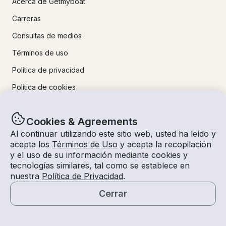
Acerca de Getmyboat
Carreras
Consultas de medios
Términos de uso
Política de privacidad
Política de cookies
Declaración de accesibilidad
Cookies & Agreements
Acuerdo de interfaz de usuario
Al continuar utilizando este sitio web, usted ha leído y
Mapa del sitio
acepta los
Términos de Uso
y acepta la recopilación
y el uso de su información mediante cookies y
Contáctanos
tecnologías similares, tal como se establece en
nuestra
Política de Privacidad
.
Aprende más
Cerrar
Mapa
Cómo funciona