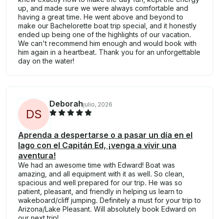
up, and made sure we were always comfortable and
having a great time. He went above and beyond to
make our Bachelorette boat trip special, and it honestly
ended up being one of the highlights of our vacation.
We can't recommend him enough and would book with
him again in a heartbeat. Thank you for an unforgettable
day on the water!
Deborah
julio, 2026
D
S
Aprenda a despertarse o a pasar un día en el
lago con el Capitán Ed, ¡venga a vivir una
aventura!
We had an awesome time with Edward! Boat was
amazing, and all equipment with it as well. So clean,
spacious and well prepared for our trip. He was so
patient, pleasant, and friendly in helping us learn to
wakeboard/cliff jumping. Definitely a must for your trip to
Arizona/Lake Pleasant. Will absolutely book Edward on
our next trip!