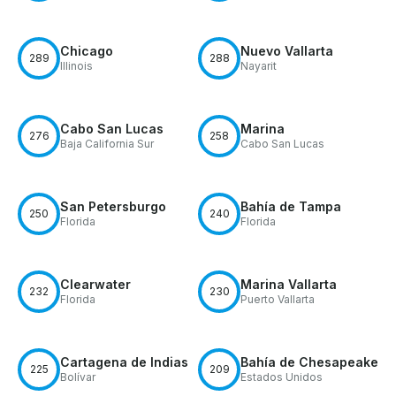
Chicago
Nuevo Vallarta
289
288
Illinois
Nayarit
Cabo San Lucas
Marina
276
258
Baja California Sur
Cabo San Lucas
San Petersburgo
Bahía de Tampa
250
240
Florida
Florida
Clearwater
Marina Vallarta
232
230
Florida
Puerto Vallarta
Cartagena de Indias
Bahía de Chesapeake
225
209
Bolívar
Estados Unidos