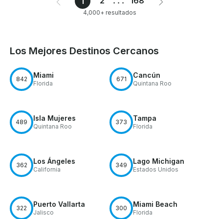
2
...
168
1
4,000+ resultados
Los Mejores Destinos Cercanos
Miami
Cancún
842
671
Florida
Quintana Roo
Isla Mujeres
Tampa
489
373
Quintana Roo
Florida
Los Ángeles
Lago Michigan
362
349
California
Estados Unidos
Puerto Vallarta
Miami Beach
322
300
Jalisco
Florida