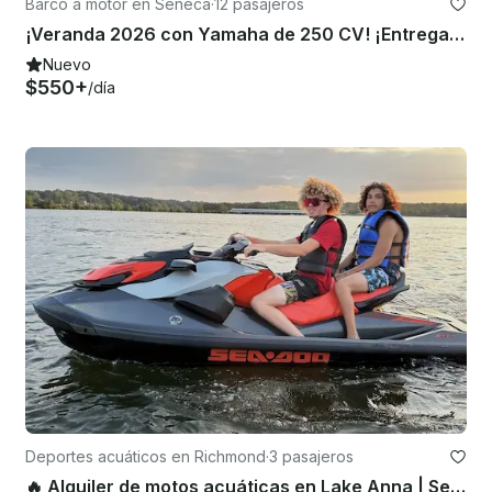
Barco a motor en Seneca
·
12 pasajeros
¡Veranda 2026 con Yamaha de 250 CV! ¡Entrega a cualquier lago Seneca sin cargo adicional!
Nuevo
$550+
/día
Deportes acuáticos en Richmond
·
3 pasajeros
🔥 Alquiler de motos acuáticas en Lake Anna | Sea-Doo GTI 170