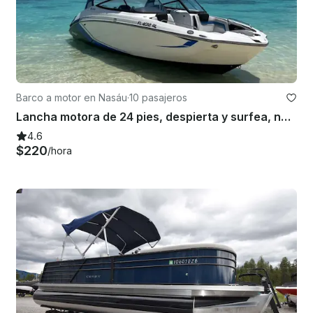
Barco a motor en Nasáu
·
10 pasajeros
Lancha motora de 24 pies, despierta y surfea, nada gratis con los cerdos y haz esnórquel con las tortugas
4.6
$220
/hora