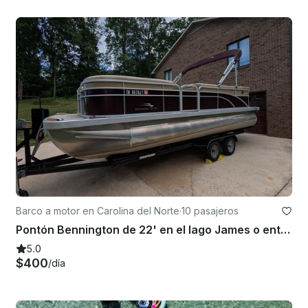
Barco a motor en Carolina del Norte
·
10 pasajeros
Pontón Bennington de 22' en el lago James o entrega a otros lagos.
5.0
$400
/día