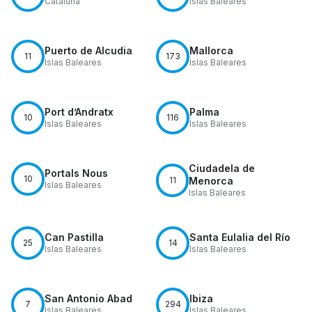
Cataluña
Islas Baleares
Puerto de Alcudia
Mallorca
11
173
Islas Baleares
Islas Baleares
Port d’Andratx
Palma
10
116
Islas Baleares
Islas Baleares
Ciudadela de
Portals Nous
10
11
Menorca
Islas Baleares
Islas Baleares
Can Pastilla
Santa Eulalia del Río
25
14
Islas Baleares
Islas Baleares
San Antonio Abad
Ibiza
7
294
Islas Baleares
Islas Baleares