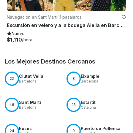
Navegación en Sant Martí
·
11 pasajeros
Excursión en velero y a la bodega Alella en Barcelona, Catalunya
Nuevo
$1,110
/hora
Los Mejores Destinos Cercanos
Ciutat Vella
Eixample
22
8
Barcelona
Barcelona
Sant Martí
Estartit
46
13
Barcelona
Cataluña
Roses
Puerto de Pollensa
24
9