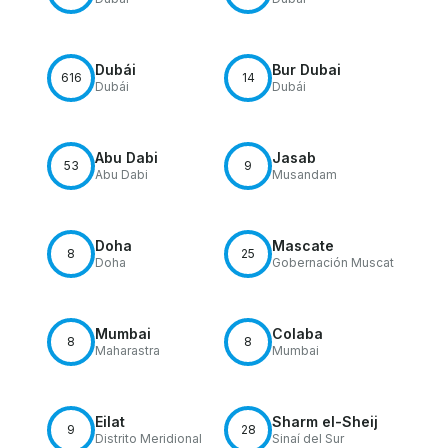
Dubái
Bur Dubai
616
14
Dubái
Dubái
Abu Dabi
Jasab
53
9
Abu Dabi
Musandam
Doha
Mascate
8
25
Doha
Gobernación Muscat
Mumbai
Colaba
8
8
Maharastra
Mumbai
Eilat
Sharm el-Sheij
9
28
Distrito Meridional
Sinaí del Sur