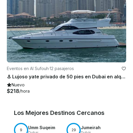
Eventos en Al Sufouh
·
12 pasajeros
⚓️ Lujoso yate privado de 50 pies en Dubai en alquiler
Nuevo
$218
/hora
Los Mejores Destinos Cercanos
Umm Suqeim
Jumeirah
9
29
Dubai
Dubái