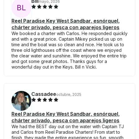
Bill
mayo, 2026
B
L
Reel Paradise Key West Sandbar, esnórquel,
chárter privado, pesca con aparejos ligeros
We booked a charter with Carlos. He responded quickly
and with a great price. Captain Mikey picked us up on
time and the boat was so clean and nice. He took us to
three old lighthouses off the coast where we enjoyed
the clear water and sunshine. We enjoyed the entire trip
and got some great photos. Thanks guys for a
wonderful day out in the Keys. Bill n Vicki.
Cassadee
octubre, 2025
Reel Paradise Key West Sandbar, esnórquel,
chárter privado, pesca con aparejos ligeros
We had the BEST day out on the water with Captain TJ
and Carlos from Reel Paradise Charters! From start to
finish, they made the entire experience so fun, smooth,