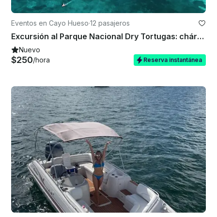
Eventos en Cayo Hueso
·
12 pasajeros
Excursión al Parque Nacional Dry Tortugas: chárter privado desde Key West
Nuevo
$250
/hora
Reserva instantánea