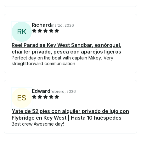
Richard
marzo, 2026
R
K
Reel Paradise Key West Sandbar, esnórquel,
chárter privado, pesca con aparejos ligeros
Perfect day on the boat with captain Mikey. Very
straightforward communication
Edward
febrero, 2026
E
S
Yate de 52 pies con alquiler privado de lujo con
Flybridge en Key West | Hasta 10 huéspedes
Best crew Awesome day!