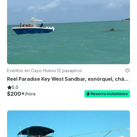
Eventos en Cayo Hueso
·
12 pasajeros
Reel Paradise Key West Sandbar, esnórquel, chárter privado, pesca con aparejos ligeros
5.0
$200+
/hora
Reserva instantánea