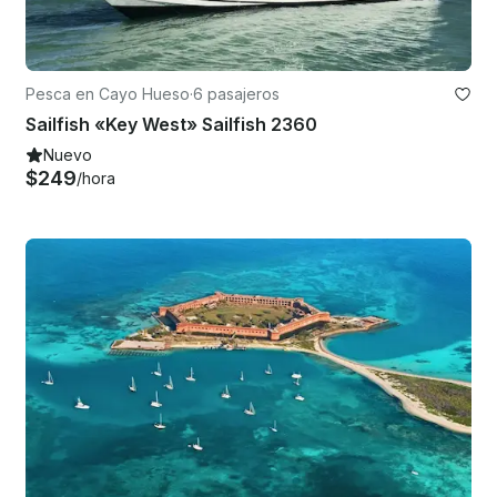
Pesca en Cayo Hueso
·
6 pasajeros
Sailfish «Key West» Sailfish 2360
Nuevo
$249
/hora