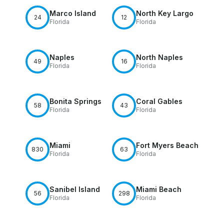
Marco Island
North Key Largo
24
12
Florida
Florida
Naples
North Naples
49
16
Florida
Florida
Bonita Springs
Coral Gables
58
43
Florida
Florida
Miami
Fort Myers Beach
830
63
Florida
Florida
Sanibel Island
Miami Beach
56
298
Florida
Florida