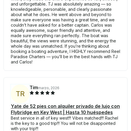
and unforgettable. TJ was absolutely amazing — so
knowledgeable, personable, and clearly passionate
about what he does. He went above and beyond to
make sure everyone was having a great time, and we
couldn’t have asked for a better captain. Carlos was
equally awesome, super friendly and attentive, and
made sure everything ran perfectly. The boat was
beautiful, the views were stunning, and the energy the
whole day was unmatched. If you’re thinking about
booking a boating adventure, I HIGHLY recommend Reel
Paradise Charters — you’ll be in the best hands with TJ
and Carlos!
Tim
marzo, 2026
T
R
Yate de 52 pies con alquiler privado de lujo con
Flybridge en Key West | Hasta 10 huéspedes
Best service in all of key west!!! Vibes matched!!! Rachel
is the key to a good trip!!! You will not be disappointed
with your trip!!!