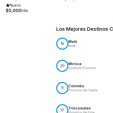
Nuevo
$5,000
/día
Los Mejores Destinos 
Malé
16
Malé
Mirissa
20
Southern Province
Colombo
11
Provincia del Oeste
Trincomalee
17
Provincia del Este