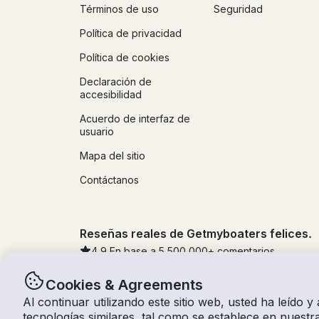
Términos de uso
Seguridad
Política de privacidad
Política de cookies
Declaración de
accesibilidad
Acuerdo de interfaz de
usuario
Mapa del sitio
Contáctanos
Reseñas reales de Getmyboaters felices.
4.9
En base a 5
500,000
+ comentarios
Cookies & Agreements
Al continuar utilizando este sitio web, usted ha leído y
© Getmyboat 2026
Términos
Privacidad
tecnologías similares, tal como se establece en nuest