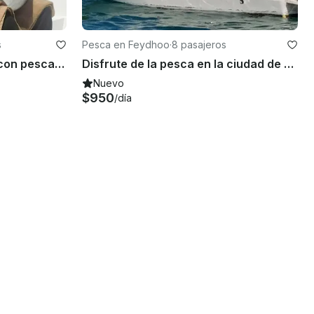
s
Pesca en Feydhoo
·
8 pasajeros
Viaje en barco de 8 horas con pesca para hasta 4 pasajeros en la ciudad de Addu, Maldivas
Disfrute de la pesca en la ciudad de Addu, Maldivas, en un arrastrero
Nuevo
$950
/día