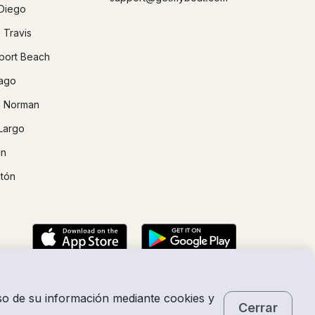
Diego
 Travis
ort Beach
ago
 Norman
Largo
in
tón
uso de su información mediante cookies y
Cerrar