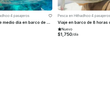
hadhoo
·
4 pasajeros
Pesca en Hithadhoo
·
4 pasajero
Excursión de medio día en barco de 6 horas para pescar y hacer turismo en la ciudad de Addu, Maldivas
Nuevo
$1,750
/día