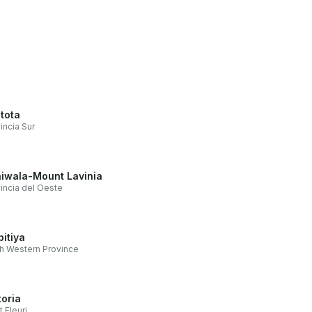
tota
incia Sur
iwala-Mount Lavinia
incia del Oeste
pitiya
h Western Province
toria
 Fleuri