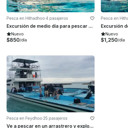
Pesca en Hithadhoo
·
4 pasajeros
Pesca en Hit
Excursión de medio día para pescar en la ciudad de Addu, Maldivas
Nuevo
Nuevo
$850
$1,250
/día
/día
Pesca en Feydhoo
·
25 pasajeros
Ve a pescar en un arrastrero y explora las aguas de la ciudad de Addu, Maldivas