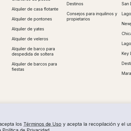
Destinos
San 
Alquiler de casa flotante
Consejos para inquilinos y
Lago
Alquiler de pontones
propietarios
Newp
Alquiler de yates
Chic
Alquiler de veleros
Lago
Alquiler de barco para
Key 
despedida de soltera
Dest
Alquiler de barcos para
fiestas
Mara
 acepta los
Términos de Uso
y acepta la recopilación y el 
ra
Política de Privacidad
.