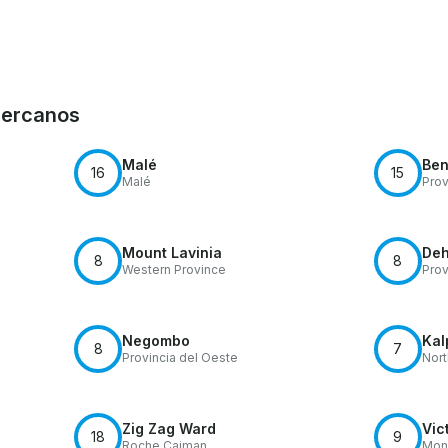
Cercanos
Malé
Ben
16
15
Malé
Prov
Mount Lavinia
Deh
8
8
Western Province
Prov
Negombo
Kal
8
7
Provincia del Oeste
Nort
Zig Zag Ward
Vic
18
9
Roche Caiman
Mont