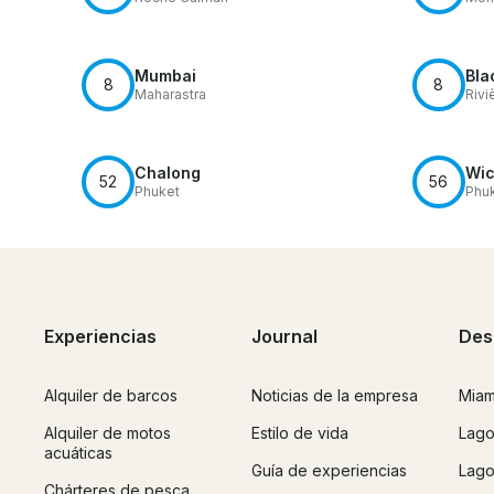
Mumbai
Bla
8
8
Maharastra
Rivi
Chalong
Wic
52
56
Phuket
Phu
Experiencias
Journal
Des
Alquiler de barcos
Noticias de la empresa
Miam
Alquiler de motos
Estilo de vida
Lago
acuáticas
Guía de experiencias
Lago
Chárteres de pesca