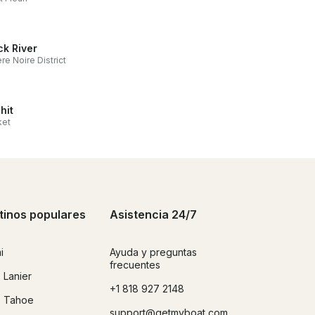
ck River
ère Noire District
hit
ket
tinos populares
Asistencia 24/7
i
Ayuda y preguntas
frecuentes
 Lanier
+1 818 927 2148
 Tahoe
support@getmyboat.com